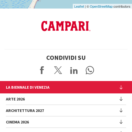
Leaflet
| ©
OpenStreetMap
contributors
CONDIVIDI SU
LA BIENNALE DI VENEZIA
L'Istituzione
ARTE 2026
Cariche istituzionali
ARCHITETTURA 2027
Esposizione
Storia
Direttrice
Luoghi
CINEMA 2026
Mostra
Intervento di Pietrangelo Buttafuoco
Sponsorship
Biennale College Architettura