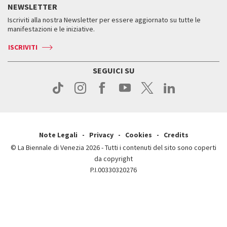
Storia
FAQ
NEWSLETTER
Come raggiungerci
Orari e sedi
Servizi al pubblico
Iscriviti alla nostra Newsletter per essere aggiornato su tutte le
Contatti
Biglietti
Orari e sedi
Come raggiungerci
manifestazioni e le iniziative.
Press
Servizi al pubblico
News
Contatti
ISCRIVITI
Come raggiungerci
Servizi al pubblico
Press
Contatti
Come raggiungerci
SEGUICI SU
Press
Contatti
Press
Note Legali
Privacy
Cookies
Credits
© La Biennale di Venezia 2026 - Tutti i contenuti del sito sono coperti
da copyright
P.I.00330320276