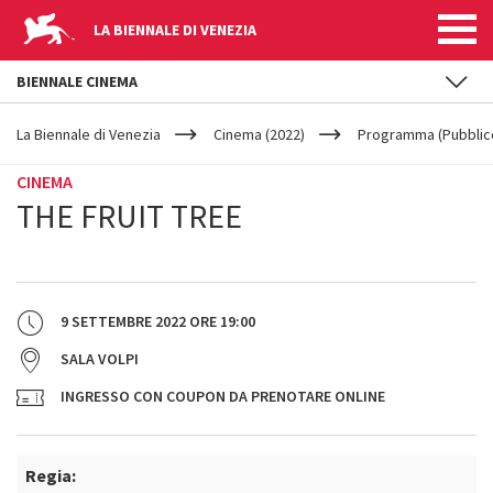
LA BIENNALE DI VENEZIA
BIENNALE CINEMA
YOUR
Salta al contenuto principale
ARE
La Biennale di Venezia
Cinema (2022)
Programma (Pubblic
HERE
CINEMA
THE FRUIT TREE
9 SETTEMBRE 2022
ORE
19:00
SALA VOLPI
INGRESSO CON COUPON DA PRENOTARE ONLINE
Regia: