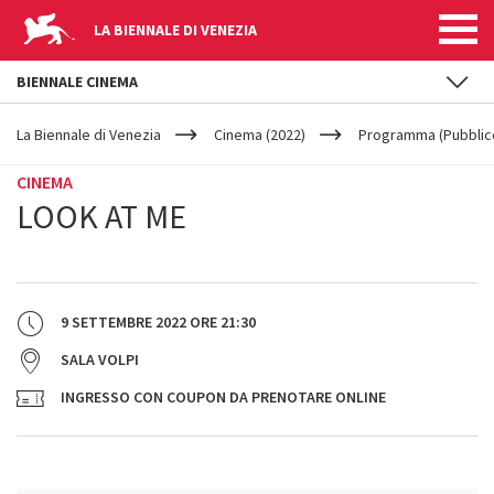
LA BIENNALE DI VENEZIA
BIENNALE CINEMA
YOUR
Salta al contenuto principale
ARE
La Biennale di Venezia
Cinema (2022)
Programma (Pubblic
HERE
CINEMA
LOOK AT ME
9 SETTEMBRE 2022
ORE
21:30
SALA VOLPI
INGRESSO CON COUPON DA PRENOTARE ONLINE