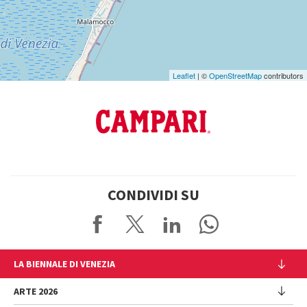
Leaflet
| ©
OpenStreetMap
contributors
CONDIVIDI SU
LA BIENNALE DI VENEZIA
L'Istituzione
ARTE 2026
Cariche istituzionali