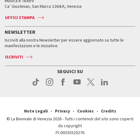
Orari e sedi
Leone d’oro alla carriera
Musica e Teatro
Biennale College ASAC
Come raggiungerci
Orari e sedi
Come raggiungerci
Ca’ Giustinian, San Marco 1364/A, Venezia
Biglietti
Leone d’argento
Biennale Channel
Contatti
Biglietti
Contatti
Accrediti
Edizioni passate
UFFICI STAMPA
ASAC DATI
Press
Accrediti
Press
Servizi al pubblico
Storia
FAQ
NEWSLETTER
Come raggiungerci
Orari e sedi
Servizi al pubblico
Iscriviti alla nostra Newsletter per essere aggiornato su tutte le
Contatti
Biglietti
Orari e sedi
Come raggiungerci
manifestazioni e le iniziative.
Press
Servizi al pubblico
News
Contatti
ISCRIVITI
Come raggiungerci
Servizi al pubblico
Press
Contatti
Come raggiungerci
SEGUICI SU
Press
Contatti
Press
Note Legali
Privacy
Cookies
Credits
© La Biennale di Venezia 2026 - Tutti i contenuti del sito sono coperti
da copyright
P.I.00330320276