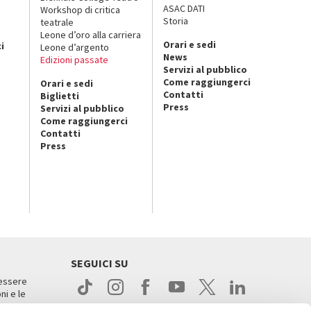
ASAC DATI
Workshop di critica
Storia
teatrale
o
Leone d’oro alla carriera
Orari e sedi
i
Leone d’argento
News
Edizioni passate
Servizi al pubblico
Come raggiungerci
Orari e sedi
Contatti
Biglietti
Press
Servizi al pubblico
Come raggiungerci
Contatti
Press
SEGUICI SU
 essere
ni e le