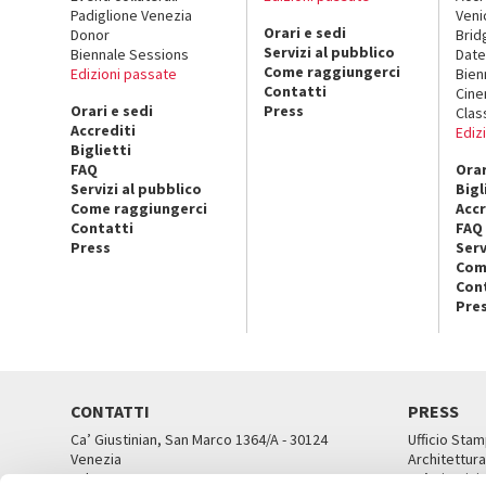
Padiglione Venezia
Veni
Orari e sedi
Donor
Brid
Servizi al pubblico
Biennale Sessions
Date
Come raggiungerci
Edizioni passate
Bien
Contatti
Cin
Orari e sedi
Press
Clas
Accrediti
Ediz
Biglietti
FAQ
Orar
Servizi al pubblico
Bigl
Come raggiungerci
Accr
Contatti
FAQ
Press
Serv
Com
Con
Pre
CONTATTI
PRESS
Ca’ Giustinian, San Marco 1364/A - 30124
Ufficio Stam
Venezia
Architettura
Tel. 041 5218711
Ca’ Giustini