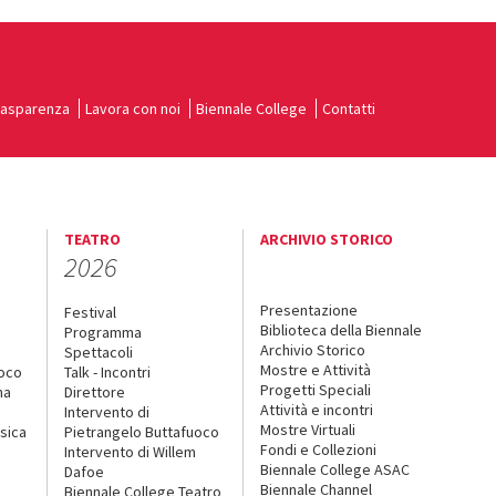
rasparenza
Lavora con noi
Biennale College
Contatti
TEATRO
ARCHIVIO STORICO
2026
Presentazione
Festival
Biblioteca della Biennale
Programma
Archivio Storico
Spettacoli
Mostre e Attività
uoco
Talk - Incontri
Progetti Speciali
na
Direttore
Attività e incontri
Intervento di
Mostre Virtuali
sica
Pietrangelo Buttafuoco
Fondi e Collezioni
Intervento di Willem
Biennale College ASAC
Dafoe
Biennale Channel
Biennale College Teatro