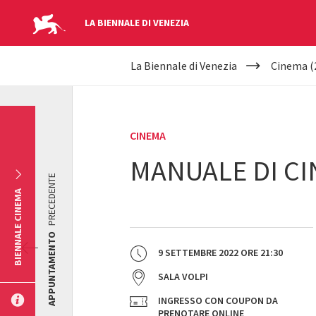
LA BIENNALE DI VENEZIA
YOUR
Salta al contenuto principale
La Biennale di Venezia
Cinema (
ARE
HERE
CINEMA
MANUALE DI CI
PRECEDENTE
BIENNALE CINEMA
APPUNTAMENTO
9 SETTEMBRE 2022
ORE
21:30
SALA VOLPI
INGRESSO CON COUPON DA
PRENOTARE ONLINE