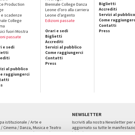
Biglietti
ce Production
Biennale College Danza
Accrediti
ge
Leone d’oro alla carriera
Servizi al pubblic
 e scadenze
Leone d’argento
Come raggiungerc
nale College
Edizioni passate
Contatti
ema
Orari e sedi
Press
sici fuori Mostra
Biglietti
ioni passate
Accrediti
i e sedi
Servizi al pubblico
ietti
Come raggiungerci
editi
Contatti
Press
izi al pubblico
e raggiungerci
tatti
ss
NEWSLETTER
pa istituzionale / Arte e
Iscriviti alla nostra Newsletter per
 / Cinema / Danza, Musica e Teatro
aggiornato su tutte le manifestazio
an, San Marco 1364/A, Venezia
iniziative.