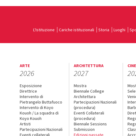
L'Istituzione
Cariche istituzionali
Storia
Luoghi
Spo
ARTE
ARCHITETTURA
CIN
2026
2027
20
Esposizione
Mostra
Mos
Direttrice
Biennale College
Sele
Intervento di
Architettura
Veni
Pietrangelo Buttafuoco
Partecipazioni Nazionali
Inte
Intervento di Koyo
(procedura)
Barb
Kouoh / La squadra di
Eventi Collaterali
Dire
Koyo Kouoh
(procedura)
Reg
Artisti
Biennale Sessions
Rego
Partecipazioni Nazionali
Submission
Clas
Eventi collaterali
Edizioni passate
Accr