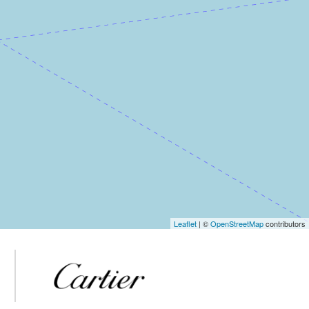
Leaflet
| ©
OpenStreetMap
contributors