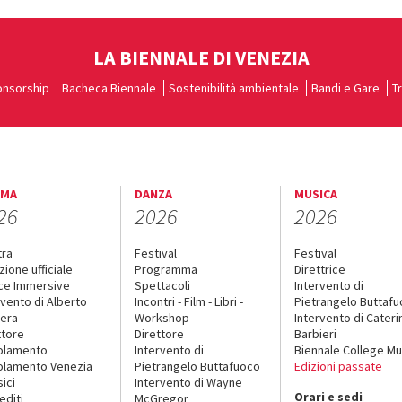
LA BIENNALE DI VENEZIA
nsorship
Bacheca Biennale
Sostenibilità ambientale
Bandi e Gare
T
EMA
DANZA
MUSICA
26
2026
2026
tra
Festival
Festival
zione ufficiale
Programma
Direttrice
ce Immersive
Spettacoli
Intervento di
rvento di Alberto
Incontri - Film - Libri -
Pietrangelo Buttaf
era
Workshop
Intervento di Cateri
ttore
Direttore
Barbieri
olamento
Intervento di
Biennale College Mu
lamento Venezia
Pietrangelo Buttafuoco
Edizioni passate
sici
Intervento di Wayne
Orari e sedi
editi
McGregor