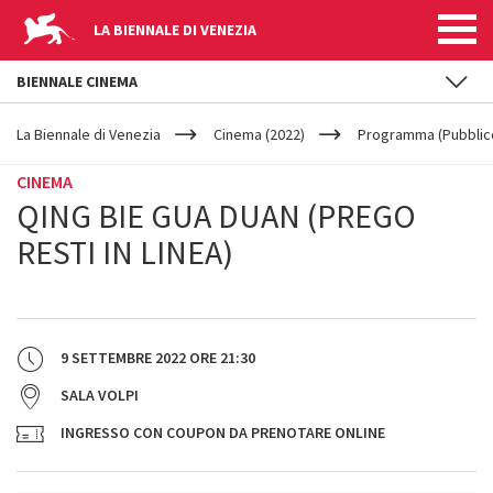
LA BIENNALE DI VENEZIA
BIENNALE CINEMA
YOUR
Salta al contenuto principale
ARE
La Biennale di Venezia
Cinema (2022)
Programma (Pubblic
HERE
CINEMA
QING BIE GUA DUAN (PREGO
RESTI IN LINEA)
9 SETTEMBRE 2022
ORE
21:30
SALA VOLPI
INGRESSO CON COUPON DA PRENOTARE ONLINE