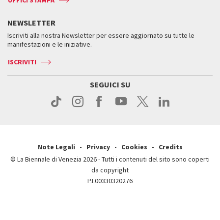
ASAC DATI
Press
Accrediti
Press
Servizi al pubblico
Storia
FAQ
NEWSLETTER
Come raggiungerci
Orari e sedi
Servizi al pubblico
Iscriviti alla nostra Newsletter per essere aggiornato su tutte le
Contatti
Biglietti
Orari e sedi
Come raggiungerci
manifestazioni e le iniziative.
Press
Servizi al pubblico
News
Contatti
ISCRIVITI
Come raggiungerci
Servizi al pubblico
Press
Contatti
Come raggiungerci
SEGUICI SU
Press
Contatti
Press
Note Legali
Privacy
Cookies
Credits
© La Biennale di Venezia 2026 - Tutti i contenuti del sito sono coperti
da copyright
P.I.00330320276