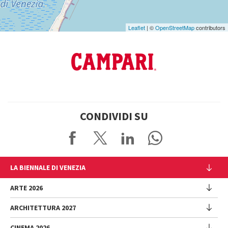
Leaflet
| ©
OpenStreetMap
contributors
CONDIVIDI SU
LA BIENNALE DI VENEZIA
L'Istituzione
ARTE 2026
Cariche istituzionali
ARCHITETTURA 2027
Esposizione
Storia
Direttrice
Luoghi
CINEMA 2026