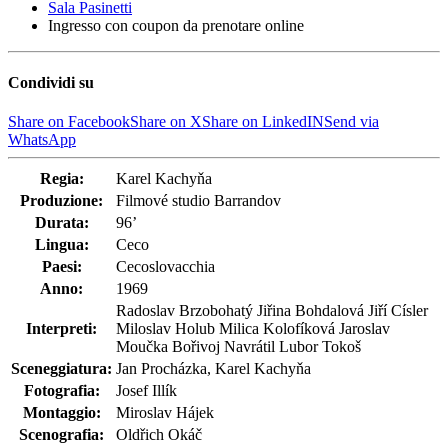
Sala Pasinetti
Ingresso con coupon da prenotare online
Condividi su
Share on Facebook
Share on X
Share on LinkedIN
Send via
WhatsApp
Regia:
Karel Kachyňa
Produzione:
Filmové studio Barrandov
Durata:
96’
Lingua:
Ceco
Paesi:
Cecoslovacchia
Anno:
1969
Radoslav Brzobohatý Jiřina Bohdalová Jiří Císler
Interpreti:
Miloslav Holub Milica Kolofíková Jaroslav
Moučka Bořivoj Navrátil Lubor Tokoš
Sceneggiatura:
Jan Procházka, Karel Kachyňa
Fotografia:
Josef Illík
Montaggio:
Miroslav Hájek
Scenografia:
Oldřich Okáč