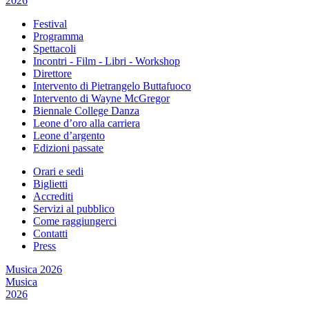
2026
Festival
Programma
Spettacoli
Incontri - Film - Libri - Workshop
Direttore
Intervento di Pietrangelo Buttafuoco
Intervento di Wayne McGregor
Biennale College Danza
Leone d’oro alla carriera
Leone d’argento
Edizioni passate
Orari e sedi
Biglietti
Accrediti
Servizi al pubblico
Come raggiungerci
Contatti
Press
Musica 2026
Musica
2026