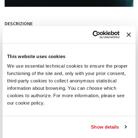
DESCRIZIONE
This world,
"CUE [Archive]"
, is an "archive" of XR Live "CUE",
performed in NEWVIEW FEST 2021 at Shibuya PARCO, Japan,
on Jan 22, 2022.
The original "CUE" was a 45-minute audio-visual experience
This website uses cookies
in both VR and reality: a DJ mix by 0b4k3 and a visual/lighting
performance by phi16, which connected the two realms with
We use essential technical cookies to ensure the proper
a perfect sync.
functioning of the site and, only with your prior consent,
We sampled, edited, and reconstructed the original to create
third-party cookies to collect anonymous statistical
a new and fresh experience, "
CUE [Archive]
". It also features a
new edit of 0b4k3's track "ow", "ow (2022-edit)".
information about browsing. You can choose which
"
CUE [Archive]
" is also available on the STYLY platform. You
cookies to authorize. For more information, please see
can enjoy the experience there on your browser, smartphone,
our cookie policy.
or VR headset.
Show details