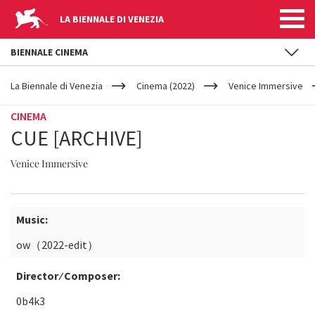
LA BIENNALE DI VENEZIA
BIENNALE CINEMA
YOUR
Salta al contenuto principale
ARE
La Biennale di Venezia
Cinema (2022)
Venice Immersive
HERE
CINEMA
CUE [ARCHIVE]
Venice Immersive
Music:
ow（2022-edit）
Director ⁄ Composer:
0b4k3