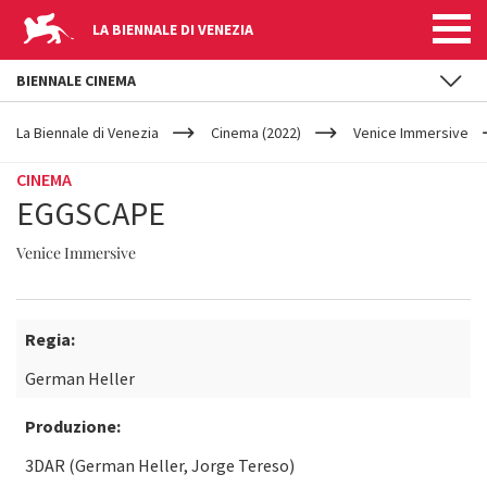
LA BIENNALE DI VENEZIA
BIENNALE CINEMA
YOUR
Salta al contenuto principale
ARE
La Biennale di Venezia
Cinema (2022)
Venice Immersive
HERE
CINEMA
EGGSCAPE
Venice Immersive
Regia:
German Heller
Produzione:
3DAR (German Heller, Jorge Tereso)