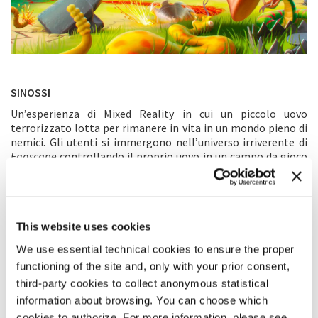
SINOSSI
Un’esperienza di Mixed Reality in cui un piccolo uovo
terrorizzato lotta per rimanere in vita in un mondo pieno di
nemici. Gli utenti si immergono nell’universo irriverente di
Eggscape
controllando il proprio uovo in un campo da gioco
con un ring per la boxe, una palestra per il karate e un mondo
di eccessi simile a Las Vegas. Grazie alle cuffie VR, sarà
possibile vedere attraverso il mondo reale e interagire con
l’ambiente circostante e con gli altri giocatori in un modo
mai visto prima. Entrate nel rivoluzionario mondo di
This website uses cookies
Eggscape
e studiate le strategie per vincere contro i nemici e
We use essential technical cookies to ensure the proper
gli altri avversari, cercando di evitare gli innumerevoli
functioning of the site and, only with your prior consent,
pericoli che incombono sulle uova spaventate e impacciate. È
più facile a dirsi che a farsi: il primo utente che riesce a
third-party cookies to collect anonymous statistical
fuggire vince. I giocatori possono costruire le strutture del
information about browsing. You can choose which
gioco interagendo con l’ambiente circostante tramite i
cookies to authorize. For more information, please see