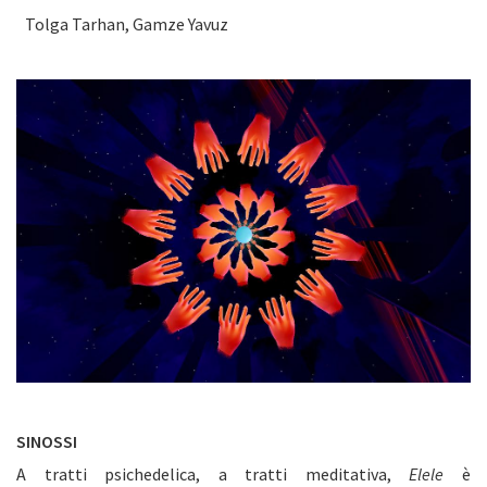
Tolga Tarhan, Gamze Yavuz
SINOSSI
A tratti psichedelica, a tratti meditativa,
Elele
è