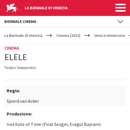
LA BIENNALE DI VENEZIA
BIENNALE CINEMA
YOUR
Salta al contenuto principale
ARE
La Biennale di Venezia
Cinema (2022)
Venice Immersive
HERE
CINEMA
ELELE
Venice Immersive
Regia:
Sjoerd van Acker
Produzione:
Institute of Time (Firat Sezgin, Ecegül Bayram)