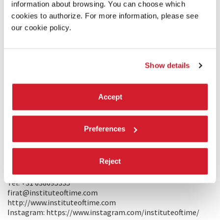
movimenti più semplici e banali possano essere dotati di
information about browsing. You can choose which
bellezza. Come le antiche pitture rupestri,
Elele
continua a
cookies to authorize. For more information, please see
esplorare un fascino millenario.
our cookie policy.
PRODUZIONE/DISTRIBUZIONE
PRODUZIONE: Firat Sezgin, Ecegül Bayram – Institute of
Show details
Time
Klaverstraat 35
3572VB – Utrecht, Netherlands
Accept
Tel. +31 638695335
info@instituteoftime.com
http://www.instituteoftime.com
Instagram: https://www.instagram.com/instituteoftime/
Preferences
DISTRIBUZIONE INTERNAZIONALE: Firat Sezgin – Institute
of Time
Reject
Klaverstraat 35
3572VB – Utrecht, Netherlands
Tel. +31 638695335
firat@instituteoftime.com
http://www.instituteoftime.com
Instagram: https://www.instagram.com/instituteoftime/