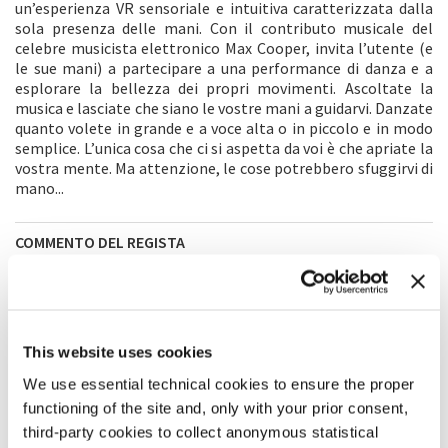
un’esperienza VR sensoriale e intuitiva caratterizzata dalla
sola presenza delle mani. Con il contributo musicale del
celebre musicista elettronico Max Cooper, invita l’utente (e
le sue mani) a partecipare a una performance di danza e a
esplorare la bellezza dei propri movimenti. Ascoltate la
musica e lasciate che siano le vostre mani a guidarvi. Danzate
quanto volete in grande e a voce alta o in piccolo e in modo
semplice. L’unica cosa che ci si aspetta da voi è che apriate la
vostra mente. Ma attenzione, le cose potrebbero sfuggirvi di
mano...
COMMENTO DEL REGISTA
Non voglio anticipare troppo, ma era mia intenzione creare
un’esperienza VR divertente capace di incoraggiare l’utente a
essere imprevedibile e creativo e che, allo stesso tempo,
permettesse di relazionarsi agli altri attraverso la musica e
la danza. Le persone creano opere d’arte con le proprie mani.
This website uses cookies
In
Elele
le vostre mani diventano l’opera d’arte. Incentrata su
We use essential technical cookies to ensure the proper
uno ‘strumento’ che tutti possediamo, credo che
Elele
functioning of the site and, only with your prior consent,
riaccenda la meraviglia infantile che scaturisce
dall’osservazione delle mani, riscoprendo come perfino i
third-party cookies to collect anonymous statistical