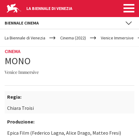
LA BIENNALE DI VENEZIA
BIENNALE CINEMA
YOUR
Salta al contenuto principale
ARE
La Biennale di Venezia
Cinema (2022)
Venice Immersive
HERE
CINEMA
MONO
Venice Immersive
Regia:
Chiara Troisi
Produzione:
Epica Film (Federico Lagna, Alice Drago, Matteo Fresi)