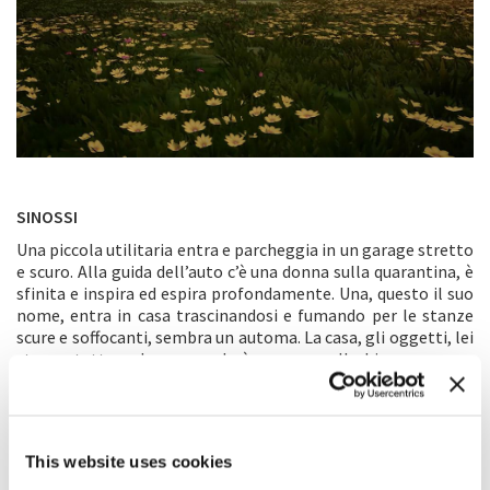
SINOSSI
Una piccola utilitaria entra e parcheggia in un garage stretto
e scuro. Alla guida dell’auto c’è una donna sulla quarantina, è
sfinita e inspira ed espira profondamente. Una, questo il suo
nome, entra in casa trascinandosi e fumando per le stanze
scure e soffocanti, sembra un automa. La casa, gli oggetti, lei
stessa, tutto nel suo mondo è un acquerello bianco e nero,
statico. Una non vuole avere contatti con nessuno, rifiuta
chiamate e messaggi ma allo stesso tempo si sente sola. Ha
bisogno di respirare e riprendere energia, così viene
richiamata da un mondo esterno alle mura di casa: il suo
This website uses cookies
giardino. Una è momentaneamente serena. Si ritrova in uno
spazio esterno molto ampio che l’aiuta a tornare a respirare