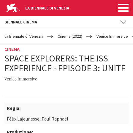
LA BIENNALE DI VENEZIA
BIENNALE CINEMA
YOUR
Salta al contenuto principale
ARE
La Biennale di Venezia
Cinema (2022)
Venice Immersive
HERE
CINEMA
SPACE EXPLORERS: THE ISS
EXPERIENCE - EPISODE 3: UNITE
Venice Immersive
Regia:
Félix Lajeunesse, Paul Raphaël
Produzione: