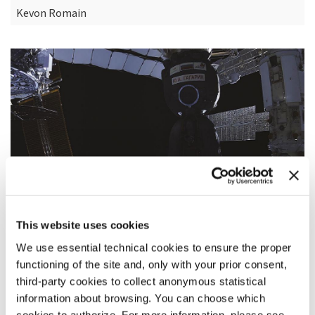
Kevon Romain
This website uses cookies
We use essential technical cookies to ensure the proper
functioning of the site and, only with your prior consent,
third-party cookies to collect anonymous statistical
SINOSSI
information about browsing. You can choose which
La più grande produzione mai girata nello spazio, Space
cookies to authorize. For more information, please see