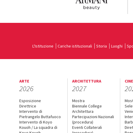
L'Istituzione
Cariche istituzionali
Storia
Luoghi
Spo
ARTE
ARCHITETTURA
CIN
2026
2027
20
Esposizione
Mostra
Mos
Direttrice
Biennale College
Sele
Intervento di
Architettura
Veni
Pietrangelo Buttafuoco
Partecipazioni Nazionali
Inte
Intervento di Koyo
(procedura)
Barb
Kouoh / La squadra di
Eventi Collaterali
Dire
Koyo Kouoh
(procedura)
Reg