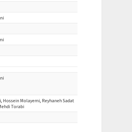
ni
mi
ni
i, Hossein Molayemi, Reyhaneh Sadat
Mehdi Torabi