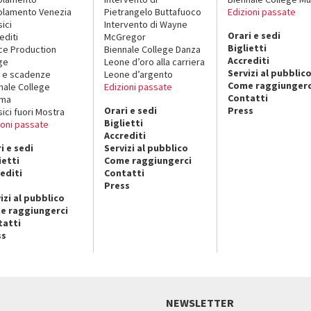
lamento Venezia
Pietrangelo Buttafuoco
Edizioni passate
sici
Intervento di Wayne
Orari e sedi
editi
McGregor
Biglietti
ce Production
Biennale College Danza
Accrediti
ge
Leone d’oro alla carriera
Servizi al pubblic
 e scadenze
Leone d’argento
Come raggiungerc
nale College
Edizioni passate
Contatti
ema
Orari e sedi
Press
sici fuori Mostra
Biglietti
ioni passate
Accrediti
i e sedi
Servizi al pubblico
ietti
Come raggiungerci
editi
Contatti
Press
izi al pubblico
e raggiungerci
tatti
ss
NEWSLETTER