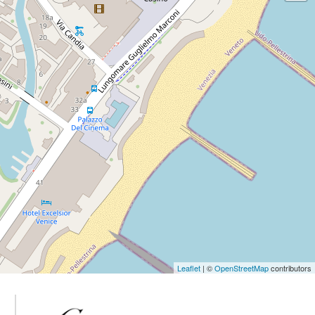
Leaflet
| ©
OpenStreetMap
contributors