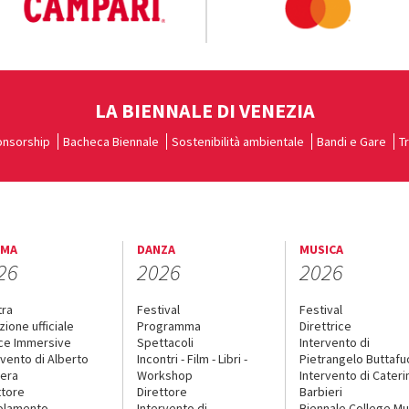
LA BIENNALE DI VENEZIA
nsorship
Bacheca Biennale
Sostenibilità ambientale
Bandi e Gare
T
EMA
DANZA
MUSICA
26
2026
2026
tra
Festival
Festival
zione ufficiale
Programma
Direttrice
ce Immersive
Spettacoli
Intervento di
rvento di Alberto
Incontri - Film - Libri -
Pietrangelo Buttaf
era
Workshop
Intervento di Cateri
ttore
Direttore
Barbieri
olamento
Intervento di
Biennale College Mu