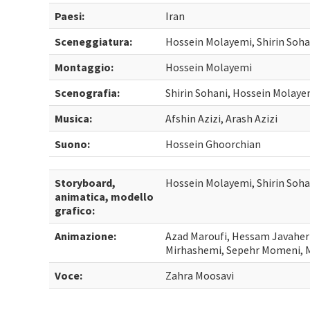
Paesi:
Iran
Sceneggiatura:
Hossein Molayemi, Shirin Soha
Montaggio:
Hossein Molayemi
Scenografia:
Shirin Sohani, Hossein Molaye
Musica:
Afshin Azizi, Arash Azizi
Suono:
Hossein Ghoorchian
Storyboard,
Hossein Molayemi, Shirin Soha
animatica, modello
grafico:
Animazione:
Azad Maroufi, Hessam Javaher
Mirhashemi, Sepehr Momeni, 
Voce:
Zahra Moosavi