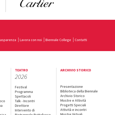
rasparenza
Lavora con noi
Biennale College
Contatti
TEATRO
ARCHIVIO STORICO
2026
Presentazione
Festival
Biblioteca della Biennale
Programma
Archivio Storico
Spettacoli
Mostre e Attività
uoco
Talk - Incontri
Progetti Speciali
na
Direttore
Attività e incontri
Intervento di
Mostre Virtuali
sica
Pietrangelo Buttafuoco