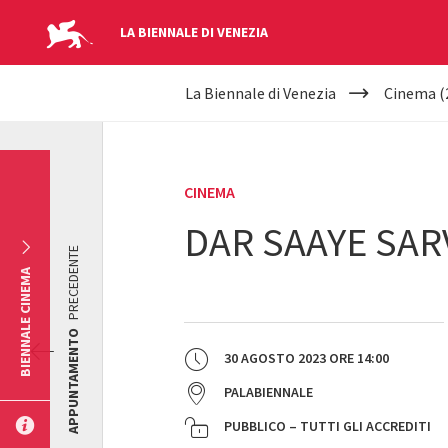
LA BIENNALE DI VENEZIA
YOUR
Salta al contenuto principale
La Biennale di Venezia
Cinema (
ARE
HERE
CINEMA
DAR SAAYE SAR
PRECEDENTE
BIENNALE CINEMA
APPUNTAMENTO
30 AGOSTO 2023
ORE
14:00
PALABIENNALE
PUBBLICO – TUTTI GLI ACCREDITI