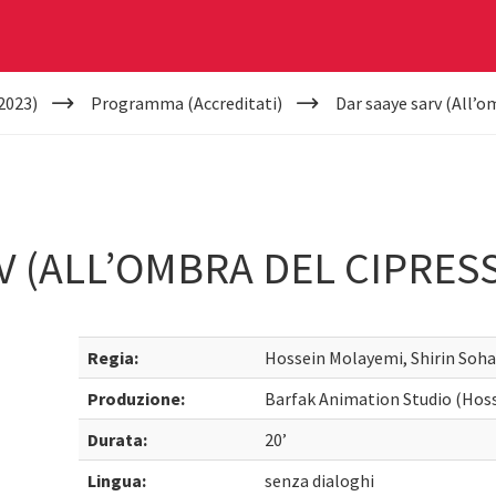
2023)
Programma (Accreditati)
Dar saaye sarv (All’o
V (ALL’OMBRA DEL CIPRES
Regia:
Hossein Molayemi, Shirin Soha
Produzione:
Barfak Animation Studio (Hoss
Durata:
20’
Lingua:
senza dialoghi