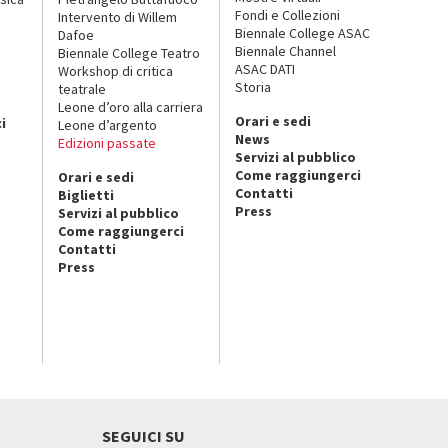
Fondi e Collezioni
Intervento di Willem
Biennale College ASAC
Dafoe
Biennale Channel
Biennale College Teatro
ASAC DATI
Workshop di critica
Storia
teatrale
o
Leone d’oro alla carriera
Orari e sedi
i
Leone d’argento
News
Edizioni passate
Servizi al pubblico
Come raggiungerci
Orari e sedi
Contatti
Biglietti
Press
Servizi al pubblico
Come raggiungerci
Contatti
Press
SEGUICI SU