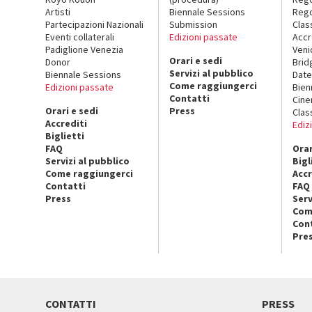
Artisti
Biennale Sessions
Rego
Partecipazioni Nazionali
Submission
Clas
Eventi collaterali
Edizioni passate
Accr
Padiglione Venezia
Veni
Orari e sedi
Donor
Brid
Servizi al pubblico
Biennale Sessions
Date
Come raggiungerci
Edizioni passate
Bien
Contatti
Cin
Orari e sedi
Press
Clas
Accrediti
Ediz
Biglietti
FAQ
Orar
Servizi al pubblico
Bigl
Come raggiungerci
Accr
Contatti
FAQ
Press
Serv
Com
Con
Pre
CONTATTI
PRESS