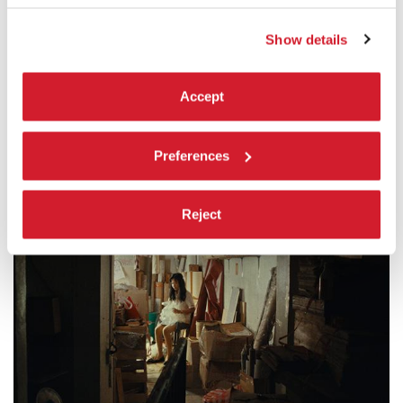
LEGGI TUTTO
CINEMA
Show details
PALABIENNALE
INGRESSO CON BIGLIETTO
Accept
Preferences
Reject