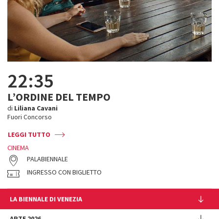
22:35
L’ORDINE DEL TEMPO
di
Liliana Cavani
Fuori Concorso
LEGGI TUTTO
CINEMA
PALABIENNALE
INGRESSO CON BIGLIETTO
LA BIENNALE DI VENEZIA
L'Istituzione
ARTE 2026