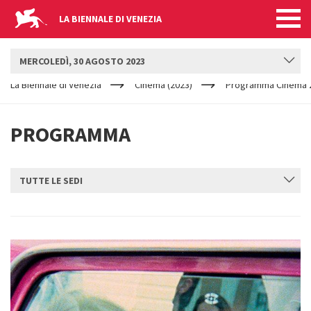
LA BIENNALE DI VENEZIA
BIENNALE CINEMA
MERCOLEDÌ, 30 AGOSTO 2023
YOUR
Salta al contenuto principale
ARE
La Biennale di Venezia
Cinema (2023)
Programma Cinema 2
HERE
PROGRAMMA
TUTTE LE SEDI
INVIA