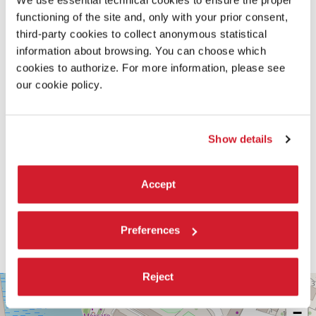
SCOPRI DI PIÙ SUL FILM
functioning of the site and, only with your prior consent,
third-party cookies to collect anonymous statistical
information about browsing. You can choose which
cookies to authorize. For more information, please see
our cookie policy.
Show details
Accept
Preferences
Reject
PALABIENNALE
+
VIA
−