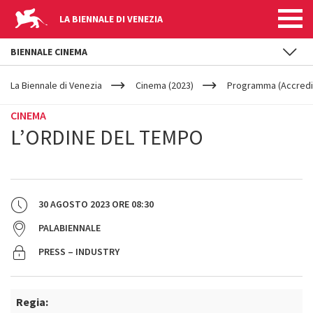
LA BIENNALE DI VENEZIA
BIENNALE CINEMA
YOUR
Salta al contenuto principale
ARE
La Biennale di Venezia
Cinema (2023)
Programma (Accredit
HERE
CINEMA
L’ORDINE DEL TEMPO
30 AGOSTO 2023
ORE
08:30
PALABIENNALE
PRESS – INDUSTRY
Regia: