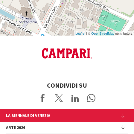
Maps
Leaflet
| ©
OpenStreetMap
contributors
CONDIVIDI SU
LA BIENNALE DI VENEZIA
L'Istituzione
ARTE 2026
Cariche istituzionali