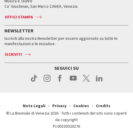
Orari e sedi
Leone d’oro alla carriera
Musica e Teatro
Biennale College ASAC
Come raggiungerci
Orari e sedi
Come raggiungerci
Ca’ Giustinian, San Marco 1364/A, Venezia
Biglietti
Leone d’argento
Biennale Channel
Contatti
Biglietti
Contatti
Accrediti
Edizioni passate
UFFICI STAMPA
ASAC DATI
Press
Accrediti
Press
Servizi al pubblico
Storia
FAQ
NEWSLETTER
Come raggiungerci
Orari e sedi
Servizi al pubblico
Iscriviti alla nostra Newsletter per essere aggiornato su tutte le
Contatti
Biglietti
Orari e sedi
Come raggiungerci
manifestazioni e le iniziative.
Press
Servizi al pubblico
News
Contatti
ISCRIVITI
Come raggiungerci
Servizi al pubblico
Press
Contatti
Come raggiungerci
SEGUICI SU
Press
Contatti
Press
Note Legali
Privacy
Cookies
Credits
© La Biennale di Venezia 2026 - Tutti i contenuti del sito sono coperti
da copyright
P.I.00330320276