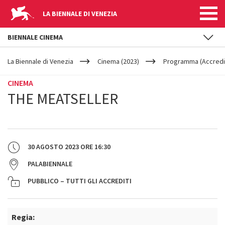
LA BIENNALE DI VENEZIA
BIENNALE CINEMA
YOUR
Salta al contenuto principale
ARE
La Biennale di Venezia
Cinema (2023)
Programma (Accredit
HERE
CINEMA
THE MEATSELLER
30 AGOSTO 2023
ORE
16:30
PALABIENNALE
PUBBLICO – TUTTI GLI ACCREDITI
Regia: