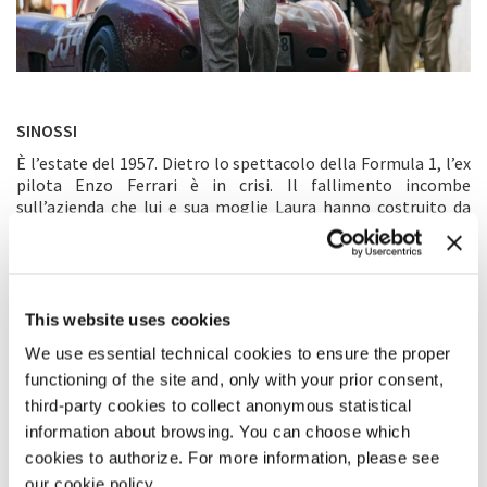
SINOSSI
È l’estate del 1957. Dietro lo spettacolo della Formula 1, l’ex
pilota Enzo Ferrari è in crisi. Il fallimento incombe
sull’azienda che lui e sua moglie Laura hanno costruito da
zero dieci anni prima. Il loro matrimonio si incrina con la
perdita del loro unico figlio Dino. Ferrari lotta per
riconoscerne un altro, avuto con Lina Lardi. Nel frattempo la
passione dei suoi piloti per la vittoria li spinge al limite
quando si lanciano nella pericolosa corsa che attraversa
This website uses cookies
tutta l’Italia: la Mille Miglia.
We use essential technical cookies to ensure the proper
functioning of the site and, only with your prior consent,
COMMENTO DEL REGISTA
third-party cookies to collect anonymous statistical
Molto tempo prima di girare
Ferrari
, ho avuto l’opportunità
information about browsing. You can choose which
di camminare nelle stanze della casa di Enzo, vedere i suoi
cookies to authorize. For more information, please see
diari, conoscere le sue abitudini, meravigliarmi della carta da
our cookie policy.