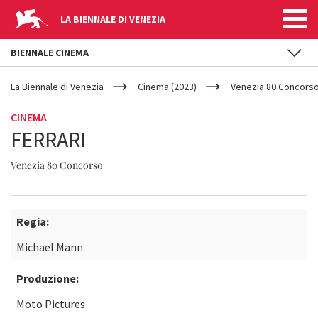
LA BIENNALE DI VENEZIA
BIENNALE CINEMA
YOUR
Salta al contenuto principale
ARE
La Biennale di Venezia
Cinema (2023)
Venezia 80 Concors
HERE
CINEMA
FERRARI
Venezia 80 Concorso
Regia:
Michael Mann
Produzione:
Moto Pictures