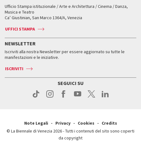
Workshop di critica teatrale
Ufficio Stampa istituzionale / Arte e Architettura / Cinema / Danza,
Fondi e Collezioni
Servizi al pubblico
Servizi al pubblico
Orari e sedi
Leone d’oro alla carriera
Musica e Teatro
Biennale College ASAC
Come raggiungerci
Orari e sedi
Come raggiungerci
Ca’ Giustinian, San Marco 1364/A, Venezia
Biglietti
Leone d’argento
Biennale Channel
Contatti
Biglietti
Contatti
Accrediti
Edizioni passate
UFFICI STAMPA
ASAC DATI
Press
Accrediti
Press
Servizi al pubblico
Storia
FAQ
NEWSLETTER
Come raggiungerci
Orari e sedi
Servizi al pubblico
Iscriviti alla nostra Newsletter per essere aggiornato su tutte le
Contatti
Biglietti
Orari e sedi
Come raggiungerci
manifestazioni e le iniziative.
Press
Servizi al pubblico
News
Contatti
ISCRIVITI
Come raggiungerci
Servizi al pubblico
Press
Contatti
Come raggiungerci
SEGUICI SU
Press
Contatti
Press
Note Legali
Privacy
Cookies
Credits
© La Biennale di Venezia 2026 - Tutti i contenuti del sito sono coperti
da copyright