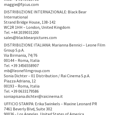
maggie@fpi.us.com
DISTRIBUZIONE INTERNAZIONALE: Black Bear
International
Strand Bridge House, 138-142
WC2R 1HH – London, United Kingdom
Tel. +44 2039031200
sales@blackbearpictures.com
DISTRIBUZIONE ITALIANA: Marianna Bennici – Leone Film
Group S.p.A.
Via Birmania, 74/76
00144 – Roma, Italia
Tel. +39 3456558907
mb@leonefilmgroup.com
Sonia Dichter – 01 Distribution / Rai Cinema S.p.A.
Piazza Adriana, 12
00193 – Roma, Italia
Tel. +39 0633179586
soniapisana.dichter@raicinema.it
UFFICIO STAMPA: Erika Swinkels – Maxine Leonard PR
7461 Beverly Blvd, Suite 302
90036 - Los Angeles, United States of America