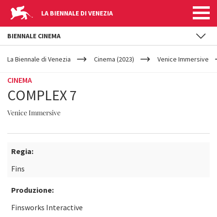
LA BIENNALE DI VENEZIA
BIENNALE CINEMA
YOUR
Salta al contenuto principale
ARE
La Biennale di Venezia
Cinema (2023)
Venice Immersive
HERE
CINEMA
COMPLEX 7
Venice Immersive
Regia:
Fins
Produzione:
Finsworks Interactive