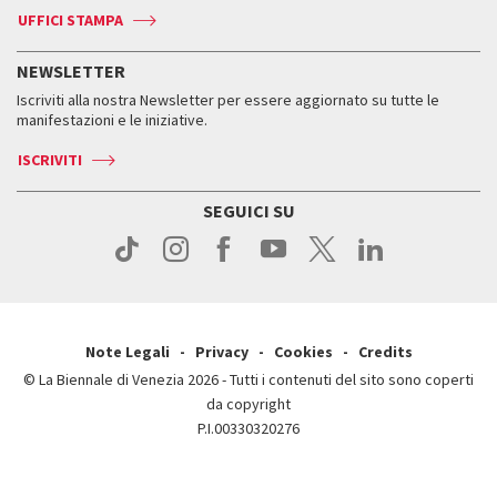
Biennale Channel
Contatti
Biglietti
Contatti
Accrediti
Edizioni passate
UFFICI STAMPA
ASAC DATI
Press
Accrediti
Press
Servizi al pubblico
Storia
FAQ
NEWSLETTER
Come raggiungerci
Orari e sedi
Servizi al pubblico
Iscriviti alla nostra Newsletter per essere aggiornato su tutte le
Contatti
Biglietti
Orari e sedi
Come raggiungerci
manifestazioni e le iniziative.
Press
Servizi al pubblico
News
Contatti
ISCRIVITI
Come raggiungerci
Servizi al pubblico
Press
Contatti
Come raggiungerci
SEGUICI SU
Press
Contatti
Press
Note Legali
Privacy
Cookies
Credits
© La Biennale di Venezia 2026 - Tutti i contenuti del sito sono coperti
da copyright
P.I.00330320276