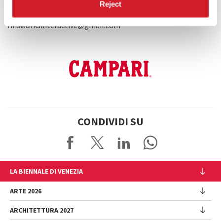
Reject
UFFICIO STAMPA: Finsworks Interactive
Las Vegas, United States of America
finsworksinteractive@gmail.com
CONDIVIDI SU
LA BIENNALE DI VENEZIA
L'Istituzione
ARTE 2026
Cariche istituzionali
ARCHITETTURA 2027
Esposizione
Storia