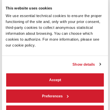
DICHIARAZIONE DELL'AUTORE
Complex 7
si svolge in un ambiente post-apocalittico, ed è
This website uses cookies
una lettera d’amore al mio maestro spirituale e al gioco che
We use essential technical cookies to ensure the proper
mi ha ispirato a diventare ciò che sono: artista delle luci e
functioning of the site and, only with your prior consent,
artista 3D. Nonostante possibili ostacoli dovuti a difficoltà e
limitazioni tecniche, il mio desiderio è che questo progetto
third-party cookies to collect anonymous statistical
trasporti i partecipanti in un altro mondo, anche se per poco
information about browsing. You can choose which
tempo, e li immerga nella sua ricca tessitura narrativa.
cookies to authorize. For more information, please see
our cookie policy.
TRAILER
Show details
Accept
PRODUZIONE/DISTRIBUZIONE
PRODUZIONE: Finsworks Interactive
Preferences
Las Vegas, United States of America
finsworksinteractive@gmail.com