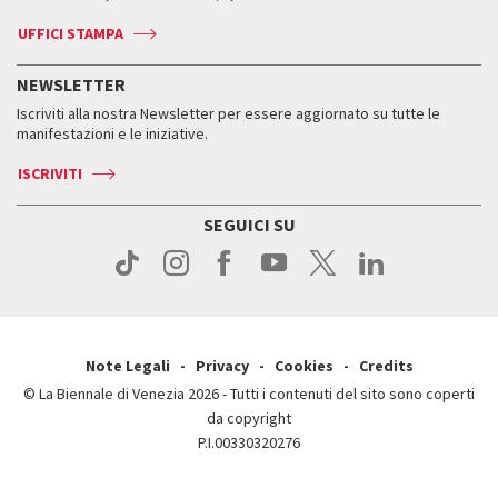
Biglietti
Leone d’argento
Biennale Channel
Contatti
Biglietti
Contatti
Accrediti
Edizioni passate
UFFICI STAMPA
ASAC DATI
Press
Accrediti
Press
Servizi al pubblico
Storia
FAQ
NEWSLETTER
Come raggiungerci
Orari e sedi
Servizi al pubblico
Iscriviti alla nostra Newsletter per essere aggiornato su tutte le
Contatti
Biglietti
Orari e sedi
Come raggiungerci
manifestazioni e le iniziative.
Press
Servizi al pubblico
News
Contatti
ISCRIVITI
Come raggiungerci
Servizi al pubblico
Press
Contatti
Come raggiungerci
SEGUICI SU
Press
Contatti
Press
Note Legali
Privacy
Cookies
Credits
© La Biennale di Venezia 2026 - Tutti i contenuti del sito sono coperti
da copyright
P.I.00330320276