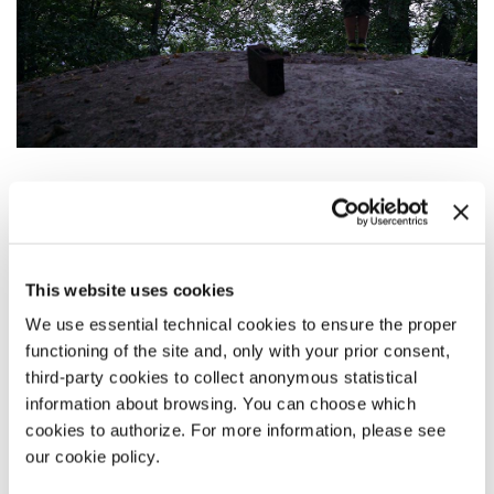
SINOSSI
Il piccolo René vive in una casa tra i boschi della Slovenia.
Trascorre le vacanze estive giocando in solitudine,
fantasticando di difendere i confini nazionali da un attacco
This website uses cookies
nemico. Il bambino disegna e costruisce delle armi
We use essential technical cookies to ensure the proper
giocattolo di legno per poi immergersi nella natura,
nascondendosi nei bunker abbandonati della Seconda guerra
functioning of the site and, only with your prior consent,
mondiale, allestendo immaginifiche battaglie.
third-party cookies to collect anonymous statistical
information about browsing. You can choose which
cookies to authorize. For more information, please see
COMMENTO DEL REGISTA
our cookie policy.
René va alla guerra
è una riflessione sulla fantasia e sul
passaggio all’adolescenza di un bambino che, partendo