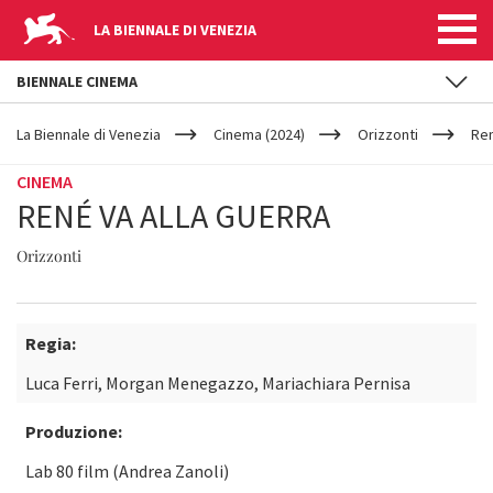
LA BIENNALE DI VENEZIA
BIENNALE CINEMA
YOUR
Salta al contenuto principale
ARE
La Biennale di Venezia
Cinema (2024)
Orizzonti
Ren
HERE
CINEMA
RENÉ VA ALLA GUERRA
Orizzonti
Regia:
Luca Ferri, Morgan Menegazzo, Mariachiara Pernisa
Produzione:
Lab 80 film (Andrea Zanoli)