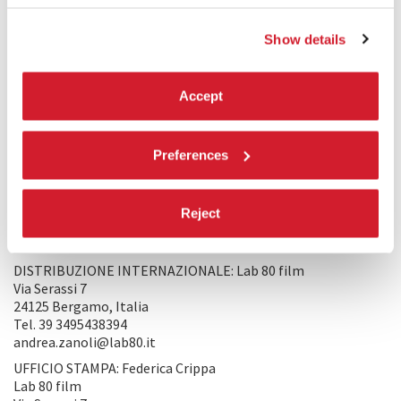
da ciò che resta dei campi di battaglia della Seconda guerra
mondiale e dalle guerre contemporanee viste attraverso i
Show details
media, interiorizza e rielabora, in un tempo scandito
dall’esplorazione del territorio e della propria manualità,
una giocosa interpretazione di una tragedia perpetrata dagli
Accept
adulti.
PRODUZIONE/DISTRIBUZIONE
Preferences
PRODUZIONE: Lab 80 film - Andrea Zanoli,
Via Serassi 7
24125 Bergamo, Italia
Reject
Tel. 39 3495438394
andrea.zanoli@lab80.it
DISTRIBUZIONE INTERNAZIONALE: Lab 80 film
Via Serassi 7
24125 Bergamo, Italia
Tel. 39 3495438394
andrea.zanoli@lab80.it
UFFICIO STAMPA: Federica Crippa
Lab 80 film