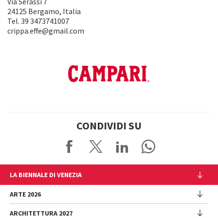
Via Serassi 7
24125 Bergamo, Italia
Tel. 39 3473741007
crippa.effe@gmail.com
CONDIVIDI SU
LA BIENNALE DI VENEZIA
L'Istituzione
ARTE 2026
Cariche istituzionali
ARCHITETTURA 2027
Esposizione
Storia