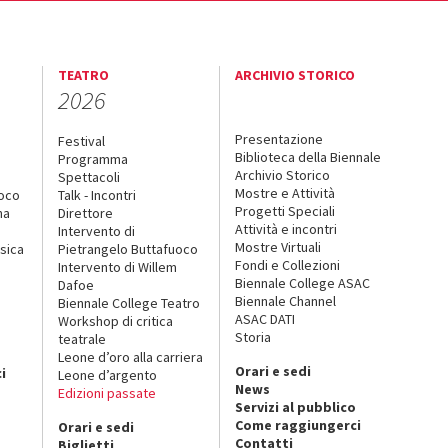
TEATRO
ARCHIVIO STORICO
2026
Presentazione
Festival
Biblioteca della Biennale
Programma
Archivio Storico
Spettacoli
Mostre e Attività
uoco
Talk - Incontri
Progetti Speciali
na
Direttore
Attività e incontri
Intervento di
Mostre Virtuali
sica
Pietrangelo Buttafuoco
Fondi e Collezioni
Intervento di Willem
Biennale College ASAC
Dafoe
Biennale Channel
Biennale College Teatro
ASAC DATI
Workshop di critica
Storia
teatrale
o
Leone d’oro alla carriera
Orari e sedi
i
Leone d’argento
News
Edizioni passate
Servizi al pubblico
Come raggiungerci
Orari e sedi
Contatti
Biglietti