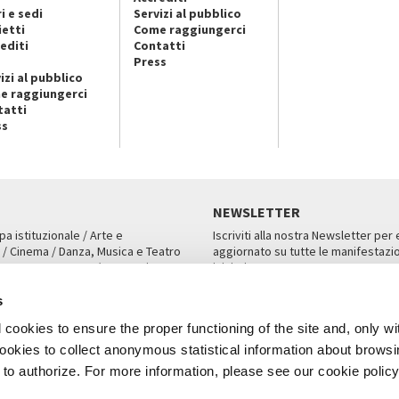
i e sedi
Servizi al pubblico
ietti
Come raggiungerci
editi
Contatti
Press
izi al pubblico
e raggiungerci
tatti
ss
NEWSLETTER
pa istituzionale / Arte e
Iscriviti alla nostra Newsletter per
 / Cinema / Danza, Musica e Teatro
aggiornato su tutte le manifestazio
an, San Marco 1364/A, Venezia
iniziative.
AMPA
ISCRIVITI
s
cookies to ensure the proper functioning of the site and, only wi
 cookies to collect anonymous statistical information about brows
o authorize. For more information, please see our cookie policy
Note Legali
Privacy
Cookies
Credits