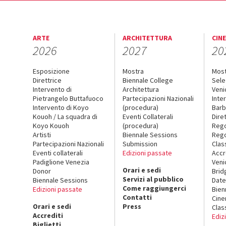
ARTE
ARCHITETTURA
CIN
2026
2027
20
Esposizione
Mostra
Mos
Direttrice
Biennale College
Sele
Intervento di
Architettura
Veni
Pietrangelo Buttafuoco
Partecipazioni Nazionali
Inte
Intervento di Koyo
(procedura)
Barb
Kouoh / La squadra di
Eventi Collaterali
Dire
Koyo Kouoh
(procedura)
Reg
Artisti
Biennale Sessions
Rego
Partecipazioni Nazionali
Submission
Clas
Eventi collaterali
Edizioni passate
Accr
Padiglione Venezia
Veni
Orari e sedi
Donor
Brid
Servizi al pubblico
Biennale Sessions
Date
Come raggiungerci
Edizioni passate
Bien
Contatti
Cin
Orari e sedi
Press
Clas
Accrediti
Ediz
Biglietti