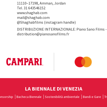
11110–17198, Amman, Jordan
Tel. 31 643546152
www.shaghab.com
mail@shaghab.com
@Shaghabfilms (instagram handle)
DISTRIBUZIONE INTERNAZIONALE: Piano Sano Films - 
distribution@pianosanofilms.fr
LA BIENNALE DI VENEZIA
nsorship
Bacheca Biennale
Sostenibilità ambientale
Bandi e Gare
T