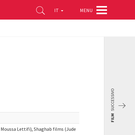
MENU
IT
SUCCESSIVO
FILM
, Moussa Lettifi), Shaghab films (Jude