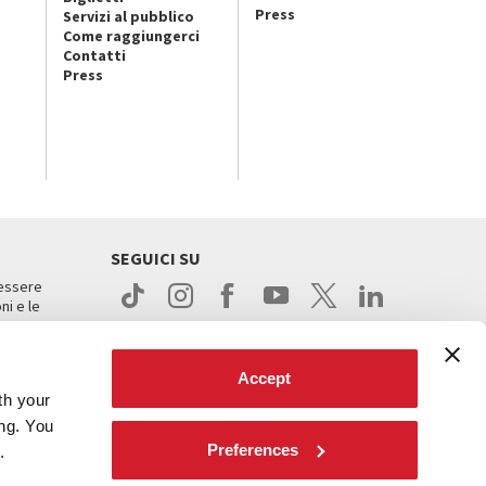
Press
Servizi al pubblico
Come raggiungerci
Contatti
Press
SEGUICI SU
 essere
ni e le
Accept
th your
ing. You
Preferences
.