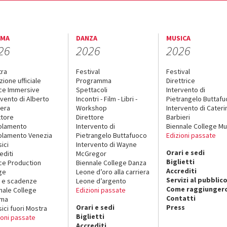
EMA
DANZA
MUSICA
26
2026
2026
tra
Festival
Festival
zione ufficiale
Programma
Direttrice
ce Immersive
Spettacoli
Intervento di
rvento di Alberto
Incontri - Film - Libri -
Pietrangelo Buttaf
era
Workshop
Intervento di Cateri
ttore
Direttore
Barbieri
olamento
Intervento di
Biennale College Mu
lamento Venezia
Pietrangelo Buttafuoco
Edizioni passate
sici
Intervento di Wayne
Orari e sedi
editi
McGregor
Biglietti
ce Production
Biennale College Danza
Accrediti
ge
Leone d’oro alla carriera
Servizi al pubblic
 e scadenze
Leone d’argento
Come raggiungerc
nale College
Edizioni passate
Contatti
ema
Orari e sedi
Press
sici fuori Mostra
Biglietti
ioni passate
Accrediti