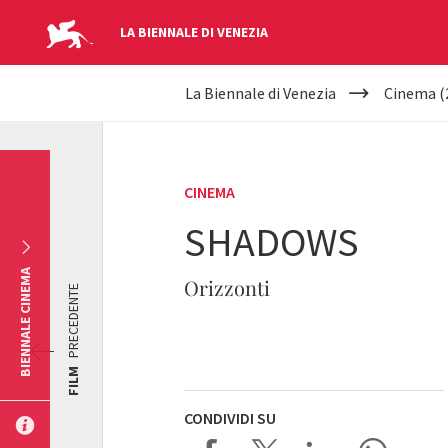
LA BIENNALE DI VENEZIA
YOUR
Salta al contenuto principale
La Biennale di Venezia
Cinema (
ARE
HERE
CINEMA
SHADOWS
BIENNALE CINEMA
Orizzonti
PRECEDENTE
FILM
CONDIVIDI SU