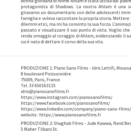
donna giordana di nome Ahlam è stata uccisa dal padre.
protagonista di Shadows. La nostra Ahlam è una so
giravamo un documentario con delle adolescenti immi
famiglia e voleva raccontare la propria storia. Mettere 
dilemmi etici, ma mi ha convinto la sua forza. L’animaz
passato e visualizzare il suo punto di vista. Voglio ch
renda omaggio al coraggio di Ahlam, evidenziando il su
cui è nata di dettare il corso della sua vita.
PRODUZIONE 1: Piano Sano Films - Idris Lettifi, Moussa
8 boulevard Poissonnière
75009, Paris, France
Tel. 33 650163115
idris@pianosanofilms.fr
https://www.instagram.com/pianosanofilms/
https://www.facebook.com/pianosanofilms/
https://www.linkedin.com/company/piano-sano-films
website : https://www.pianosanofilms.fr
PRODUZIONE 2: Shaghab Films - Jude Kawwa, Rand Bei
5 Maher Tilbani St.