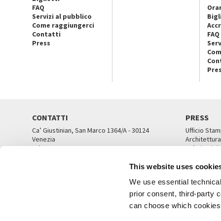
FAQ
Orar
Servizi al pubblico
Bigl
Come raggiungerci
Accr
Contatti
FAQ
Press
Serv
Com
Con
Pre
CONTATTI
PRESS
Ca’ Giustinian, San Marco 1364/A - 30124
Ufficio Stam
Venezia
Architettura
Tel. 041 5218711
Ca’ Giustini
email info@labiennale.org
UFFICI ST
This website uses cookie
TUTTI I CONTATTI
We use essential technical 
prior consent, third-party
can choose which cookies t