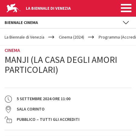
LA BIENNALE DI VENEZIA
BIENNALE CINEMA
YOUR
Salta al contenuto principale
ARE
La Biennale di Venezia
Cinema (2024)
Programma (Accredit
HERE
CINEMA
MANJI (LA CASA DEGLI AMORI
PARTICOLARI)
5 SETTEMBRE 2024
ORE
11:00
SALA CORINTO
PUBBLICO – TUTTI GLI ACCREDITI