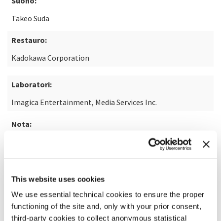
Suono:
Takeo Suda
Restauro:
Kadokawa Corporation
Laboratori:
Imagica Entertainment, Media Services Inc.
Nota:
Dal romanzo Quicksand di Jun’ichirō Tanizaki
SCOPRI DI PIÙ SUL FILM
This website uses cookies
We use essential technical cookies to ensure the proper
functioning of the site and, only with your prior consent,
third-party cookies to collect anonymous statistical