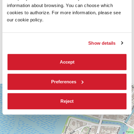
information about browsing. You can choose which
cookies to authorize. For more information, please see
our cookie policy.
Show details
Accept
Preferences
SALA
+
CORINTO
−
Reject
Via
Falier
4
30126
Lido
di