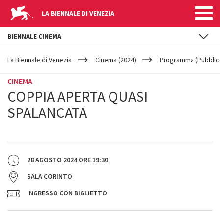
LA BIENNALE DI VENEZIA
BIENNALE CINEMA
YOUR
Salta al contenuto principale
ARE
La Biennale di Venezia
Cinema (2024)
Programma (Pubblic
HERE
CINEMA
COPPIA APERTA QUASI
SPALANCATA
28 AGOSTO 2024
ORE
19:30
SALA CORINTO
INGRESSO CON BIGLIETTO