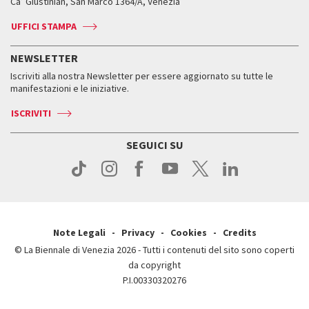
Ca’ Giustinian, San Marco 1364/A, Venezia
Biglietti
Leone d’argento
Biennale Channel
Contatti
Biglietti
Contatti
Accrediti
Edizioni passate
UFFICI STAMPA
ASAC DATI
Press
Accrediti
Press
Servizi al pubblico
Storia
FAQ
NEWSLETTER
Come raggiungerci
Orari e sedi
Servizi al pubblico
Iscriviti alla nostra Newsletter per essere aggiornato su tutte le
Contatti
Biglietti
Orari e sedi
Come raggiungerci
manifestazioni e le iniziative.
Press
Servizi al pubblico
News
Contatti
ISCRIVITI
Come raggiungerci
Servizi al pubblico
Press
Contatti
Come raggiungerci
SEGUICI SU
Press
Contatti
Press
Note Legali
Privacy
Cookies
Credits
© La Biennale di Venezia 2026 - Tutti i contenuti del sito sono coperti
da copyright
P.I.00330320276