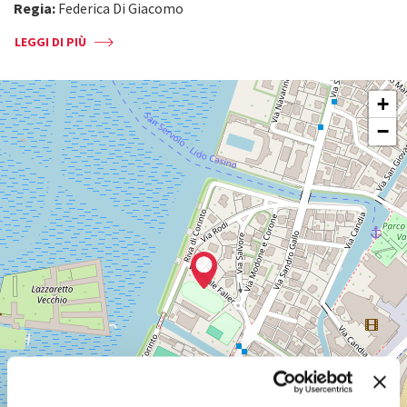
Regia:
Federica Di Giacomo
LEGGI DI PIÙ
SALA
+
CORINTO
−
Via
Falier
4
30126
Lido
di
Venezia
SCOPRI LA SEDE
Vedi
su
Google
Maps