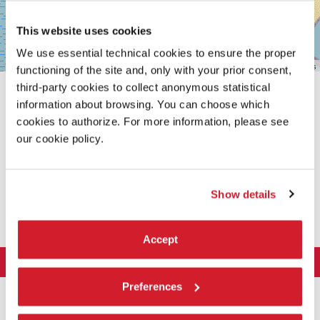
This website uses cookies
We use essential technical cookies to ensure the proper
Leaflet
| ©
OpenStreetMap
contributors
functioning of the site and, only with your prior consent,
third-party cookies to collect anonymous statistical
information about browsing. You can choose which
cookies to authorize. For more information, please see
our cookie policy.
CONDIVIDI SU
Show details
Accept
LA BIENNALE DI VENEZIA
L'Istituzione
Preferences
ARTE 2026
Cariche istituzionali
ARCHITETTURA 2027