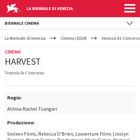
LA BIENNALE DI VENEZIA
BIENNALE CINEMA
YOUR
Salta al contenuto principale
ARE
La Biennale di Venezia
Cinema (2024)
Venezia 81 Concors
HERE
CINEMA
HARVEST
Venezia 81 Concorso
Regia:
Athina Rachel Tsangari
Produzione:
Sixteen Films, Rebecca O’Brien, Louverture Films (Joslyn