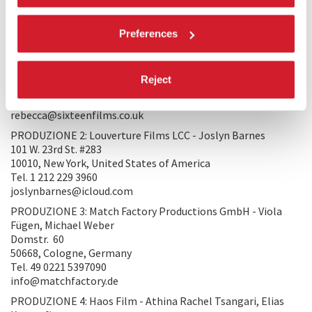
moderno, una Polaroid esposta lentamente al crepuscolo.
Preferences
PRODUZIONE/DISTRIBUZIONE
PRODUZIONE 1: Sixteen Films - Rebecca O Brien
2nd Floor, 187 Wardour Street
Reject
W1F 8ZB, London, United Kingdom
Tel. 44 2077340168
rebecca@sixteenfilms.co.uk
PRODUZIONE 2: Louverture Films LCC - Joslyn Barnes
101 W. 23rd St. #283
10010, New York, United States of America
Tel. 1 212 229 3960
joslynbarnes@icloud.com
PRODUZIONE 3: Match Factory Productions GmbH - Viola
Fügen, Michael Weber
Domstr. 60
50668, Cologne, Germany
Tel. 49 0221 5397090
info@matchfactory.de
PRODUZIONE 4: Haos Film - Athina Rachel Tsangari, Elias