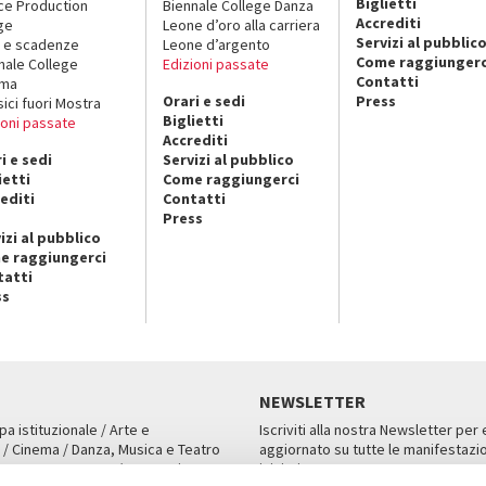
Biglietti
ce Production
Biennale College Danza
Accrediti
ge
Leone d’oro alla carriera
Servizi al pubblic
 e scadenze
Leone d’argento
Come raggiungerc
nale College
Edizioni passate
Contatti
ema
Orari e sedi
Press
sici fuori Mostra
Biglietti
ioni passate
Accrediti
i e sedi
Servizi al pubblico
ietti
Come raggiungerci
editi
Contatti
Press
izi al pubblico
e raggiungerci
tatti
ss
NEWSLETTER
pa istituzionale / Arte e
Iscriviti alla nostra Newsletter per
 / Cinema / Danza, Musica e Teatro
aggiornato su tutte le manifestazio
an, San Marco 1364/A, Venezia
iniziative.