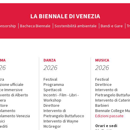
LA BIENNALE DI VENEZIA
nsorship
Bacheca Biennale
Sostenibilità ambientale
Bandi e Gare
T
EMA
DANZA
MUSICA
26
2026
2026
tra
Festival
Festival
zione ufficiale
Programma
Direttrice
ce Immersive
Spettacoli
Intervento di
rvento di Alberto
Incontri - Film - Libri -
Pietrangelo Buttaf
era
Workshop
Intervento di Cateri
ttore
Direttore
Barbieri
olamento
Intervento di
Biennale College Mu
lamento Venezia
Pietrangelo Buttafuoco
Edizioni passate
sici
Intervento di Wayne
Orari e sedi
editi
McGregor