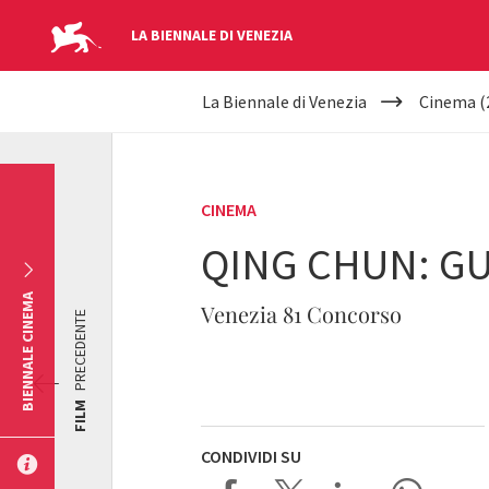
LA BIENNALE DI VENEZIA
YOUR
Salta al contenuto principale
La Biennale di Venezia
Cinema (
ARE
HERE
CINEMA
QING CHUN: G
BIENNALE CINEMA
Venezia 81 Concorso
PRECEDENTE
FILM
CONDIVIDI SU