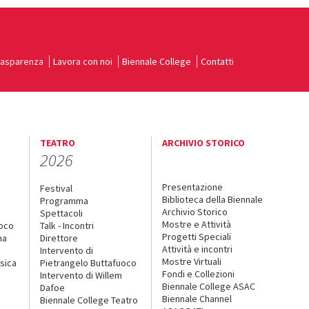
rasparenza
Lavora con noi
Biennale College
Contatti
TEATRO
ARCHIVIO STORICO
2026
Presentazione
Festival
Biblioteca della Biennale
Programma
Archivio Storico
Spettacoli
Mostre e Attività
uoco
Talk - Incontri
Progetti Speciali
na
Direttore
Attività e incontri
Intervento di
Mostre Virtuali
sica
Pietrangelo Buttafuoco
Fondi e Collezioni
Intervento di Willem
Biennale College ASAC
Dafoe
Biennale Channel
Biennale College Teatro