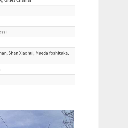
, Gilles Chanial
assi
ihan, Shan Xiaohui, Maeda Yoshitaka,
n