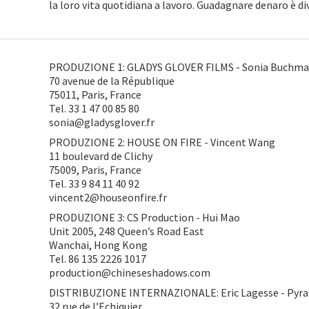
la loro vita quotidiana a lavoro. Guadagnare denaro è d
PRODUZIONE 1: GLADYS GLOVER FILMS - Sonia Buchman,
70 avenue de la République
75011, Paris, France
Tel. 33 1 47 00 85 80
sonia@gladysglover.fr
PRODUZIONE 2: HOUSE ON FIRE - Vincent Wang
11 boulevard de Clichy
75009, Paris, France
Tel. 33 9 84 11 40 92
vincent2@houseonfire.fr
PRODUZIONE 3: CS Production - Hui Mao
Unit 2005, 248 Queen’s Road East
Wanchai, Hong Kong
Tel. 86 135 2226 1017
production@chineseshadows.com
DISTRIBUZIONE INTERNAZIONALE: Eric Lagesse - Pyra
32 rue de l’Echiquier