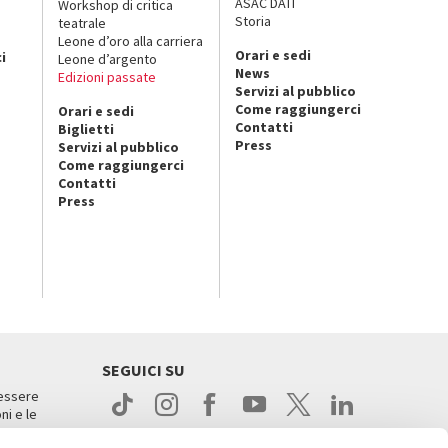
ASAC DATI
Workshop di critica
Storia
teatrale
o
Leone d’oro alla carriera
Orari e sedi
i
Leone d’argento
News
Edizioni passate
Servizi al pubblico
Come raggiungerci
Orari e sedi
Contatti
Biglietti
Press
Servizi al pubblico
Come raggiungerci
Contatti
Press
SEGUICI SU
 essere
ni e le