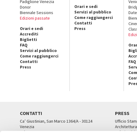
Padiglione Venezia
Veni
Orari e sedi
Donor
Brid
Servizi al pubblico
Biennale Sessions
Date
Come raggiungerci
Edizioni passate
Bien
Contatti
Cin
Orari e sedi
Press
Clas
Accrediti
Ediz
Biglietti
FAQ
Orar
Servizi al pubblico
Bigl
Come raggiungerci
Accr
Contatti
FAQ
Press
Serv
Com
Con
Pre
CONTATTI
PRESS
Ca’ Giustinian, San Marco 1364/A - 30124
Ufficio Stam
Venezia
Architettura
Tel. 041 5218711
Ca’ Giustini