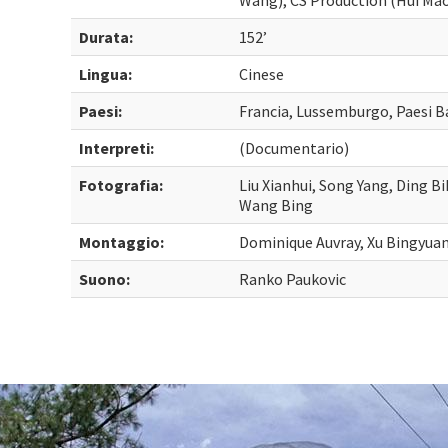
Wang), CS Production (Hui Mao)
Durata:
152’
Lingua:
Cinese
Paesi:
Francia, Lussemburgo, Paesi B
Interpreti:
(Documentario)
Fotografia:
Liu Xianhui, Song Yang, Ding B
Wang Bing
Montaggio:
Dominique Auvray, Xu Bingyua
Suono:
Ranko Paukovic