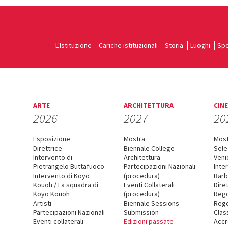
L'Istituzione
Cariche istituzionali
Storia
Luoghi
Spo
ARTE
ARCHITETTURA
CIN
2026
2027
20
Esposizione
Mostra
Mos
Direttrice
Biennale College
Sele
Intervento di
Architettura
Veni
Pietrangelo Buttafuoco
Partecipazioni Nazionali
Inte
Intervento di Koyo
(procedura)
Barb
Kouoh / La squadra di
Eventi Collaterali
Dire
Koyo Kouoh
(procedura)
Reg
Artisti
Biennale Sessions
Rego
Partecipazioni Nazionali
Submission
Clas
Eventi collaterali
Edizioni passate
Accr