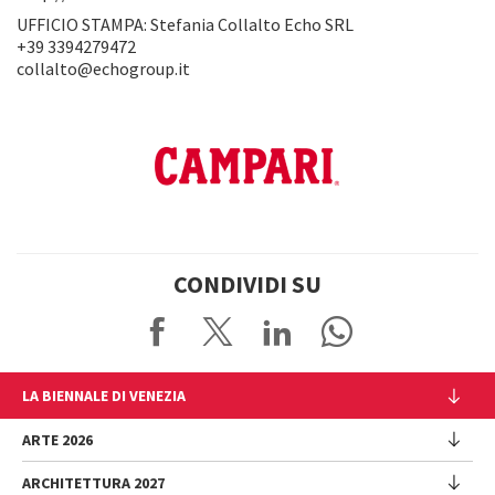
UFFICIO STAMPA: Stefania Collalto Echo SRL
+39 3394279472
collalto@echogroup.it
CONDIVIDI SU
LA BIENNALE DI VENEZIA
L'Istituzione
ARTE 2026
Cariche istituzionali
ARCHITETTURA 2027
Esposizione
Storia