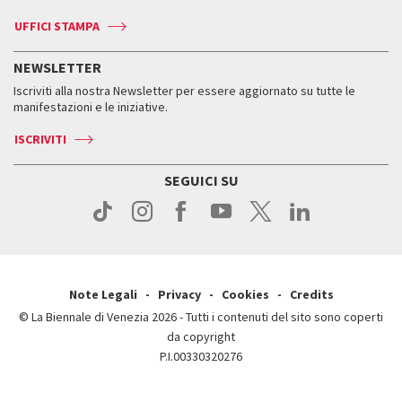
Biennale Channel
Contatti
Biglietti
Contatti
Accrediti
Edizioni passate
UFFICI STAMPA
ASAC DATI
Press
Accrediti
Press
Servizi al pubblico
Storia
FAQ
NEWSLETTER
Come raggiungerci
Orari e sedi
Servizi al pubblico
Iscriviti alla nostra Newsletter per essere aggiornato su tutte le
Contatti
Biglietti
Orari e sedi
Come raggiungerci
manifestazioni e le iniziative.
Press
Servizi al pubblico
News
Contatti
ISCRIVITI
Come raggiungerci
Servizi al pubblico
Press
Contatti
Come raggiungerci
SEGUICI SU
Press
Contatti
Press
Note Legali
Privacy
Cookies
Credits
© La Biennale di Venezia 2026 - Tutti i contenuti del sito sono coperti
da copyright
P.I.00330320276