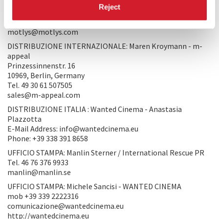
Sagveien 18
Reject
0459, Oslo, Norway
Tel. 47 22808370
motlys@motlys.com
DISTRIBUZIONE INTERNAZIONALE: Maren Kroymann - m-
appeal
Prinzessinnenstr. 16
10969, Berlin, Germany
Tel. 49 30 61 507505
sales@m-appeal.com
DISTRIBUZIONE ITALIA : Wanted Cinema - Anastasia
Plazzotta
E-Mail Address: info@wantedcinema.eu
Phone: +39 338 391 8658
UFFICIO STAMPA: Manlin Sterner / International Rescue PR
Tel. 46 76 376 9933
manlin@manlin.se
UFFICIO STAMPA: Michele Sancisi - WANTED CINEMA
mob +39 339 2222316
comunicazione@wantedcinema.eu
http://wantedcinema.eu