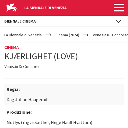
LA BIENNALE DI VENEZIA
BIENNALE CINEMA
YOUR
Salta al contenuto principale
ARE
La Biennale di Venezia
Cinema (2024)
Venezia 81 Concors
HERE
CINEMA
KJÆRLIGHET (LOVE)
Venezia 81 Concorso
Regia:
Dag Johan Haugerud
Produzione:
Motlys (Yngve Sæther, Hege Hauff Hvattum)