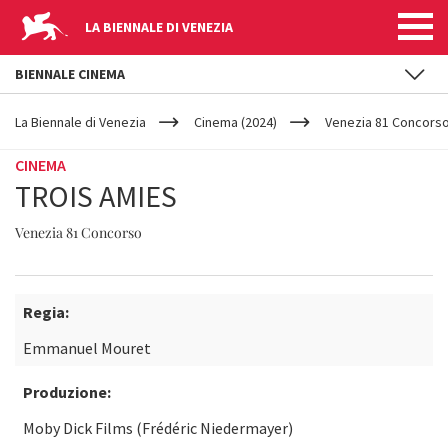
LA BIENNALE DI VENEZIA
BIENNALE CINEMA
YOUR
Salta al contenuto principale
ARE
La Biennale di Venezia
Cinema (2024)
Venezia 81 Concors
HERE
CINEMA
TROIS AMIES
Venezia 81 Concorso
Regia:
Emmanuel Mouret
Produzione:
Moby Dick Films (Frédéric Niedermayer)