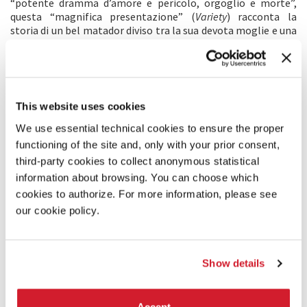
“potente dramma d’amore e pericolo, orgoglio e morte”,
questa “magnifica presentazione” (
Variety
) racconta la
storia di un bel matador diviso tra la sua devota moglie e una
bellissima aristocratica senza scrupoli. Juan (Power),
l’ingenuo figlio di un torero un tempo famoso, cerca di
riconquistare la gloria del nome della sua famiglia. Sebbene
sia inizialmente etichettato come di infima categoria,
diventa presto il più grande matador della Spagna e torna a
This website uses cookies
casa per sposare il suo amore di gioventù (Darnell). Ma
quando una bella e appassionata aristocratica (Hayworth) lo
We use essential technical cookies to ensure the proper
seduce, Juan cede alle tentazioni di lei, solo per vedere la sua
functioning of the site and, only with your prior consent,
felicità e il suo successo sgretolarsi.
third-party cookies to collect anonymous statistical
information about browsing. You can choose which
COMMENTO DEL REGISTA
cookies to authorize. For more information, please see
La storia di
our cookie policy.
Blood and Sand
si suddivide in sei o sette sequenze
chiaramente delimitate, ciascuna delle quali è
sufficientemente distinta da mostrare una specifica
temperatura drammatica, e a cui si può assegnare anche un
Show details
proprio colore emotivo. [...] Poiché
Blood and Sand
era una
storia spagnola, ero ansioso di catturare l’autentica
atmosfera del paese, non solo la realtà fattuale quotidiana,
Accept