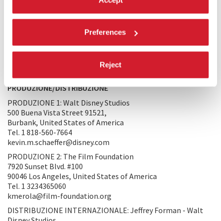
ma anche la sua essenza poetica. Quest’atmosfera ha
trovato la sua espressione più alta nella pittura dei grandi
artisti spagnoli. Era giusto, quindi, che ci rivolgessimo a loro
per trovare ispirazione. Dopotutto realizzare un film, e
Preferences
soprattutto un film a colori, consiste nel creare una serie di
dipinti.
American Cinematographer
, giugno 1941
Reject
PRODUZIONE/DISTRIBUZIONE
PRODUZIONE 1: Walt Disney Studios
500 Buena Vista Street 91521,
Burbank, United States of America
Tel. 1 818-560-7664
kevin.m.schaeffer@disney.com
PRODUZIONE 2: The Film Foundation
7920 Sunset Blvd. #100
90046 Los Angeles, United States of America
Tel. 1 3234365060
kmerola@film-foundation.org
DISTRIBUZIONE INTERNAZIONALE: Jeffrey Forman - Walt
Disney Studios