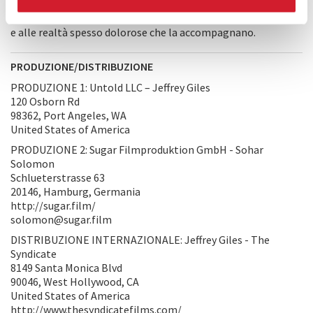
esaminando criticamente i dilemmi etici e artistici che
presenta. È un omaggio all’incessante ricerca della creatività
e alle realtà spesso dolorose che la accompagnano.
PRODUZIONE/DISTRIBUZIONE
PRODUZIONE 1: Untold LLC – Jeffrey Giles
120 Osborn Rd
98362, Port Angeles, WA
United States of America
PRODUZIONE 2: Sugar Filmproduktion GmbH - Sohar
Solomon
Schlueterstrasse 63
20146, Hamburg, Germania
http://sugar.film/
solomon@sugar.film
DISTRIBUZIONE INTERNAZIONALE: Jeffrey Giles - The
Syndicate
8149 Santa Monica Blvd
90046, West Hollywood, CA
United States of America
http://www.thesyndicatefilms.com/