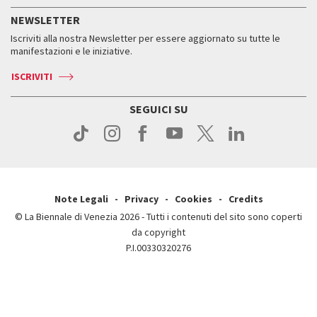
Servizi al pubblico
Storia
FAQ
NEWSLETTER
Come raggiungerci
Orari e sedi
Servizi al pubblico
Iscriviti alla nostra Newsletter per essere aggiornato su tutte le
Contatti
Biglietti
Orari e sedi
Come raggiungerci
manifestazioni e le iniziative.
Press
Servizi al pubblico
News
Contatti
ISCRIVITI
Come raggiungerci
Servizi al pubblico
Press
Contatti
Come raggiungerci
SEGUICI SU
Press
Contatti
Press
Note Legali
Privacy
Cookies
Credits
© La Biennale di Venezia 2026 - Tutti i contenuti del sito sono coperti
da copyright
P.I.00330320276