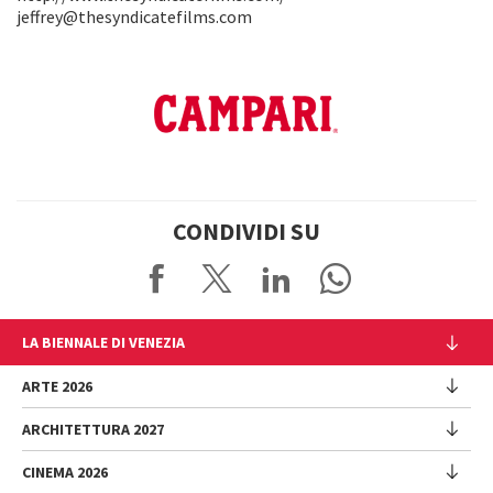
jeffrey@thesyndicatefilms.com
CONDIVIDI SU
LA BIENNALE DI VENEZIA
L'Istituzione
ARTE 2026
Cariche istituzionali
ARCHITETTURA 2027
Esposizione
Storia
Direttrice
Luoghi
CINEMA 2026
Mostra
Intervento di Pietrangelo Buttafuoco