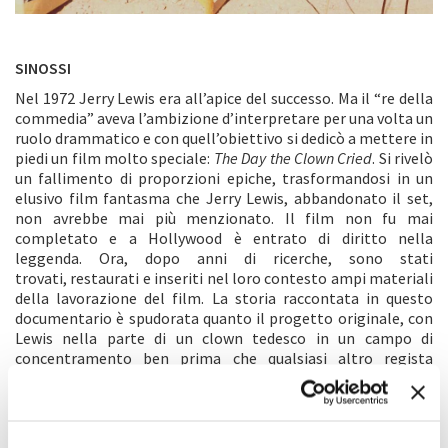
SINOSSI
Nel 1972 Jerry Lewis era all’apice del successo. Ma il “re della
commedia” aveva l’ambizione d’interpretare per una volta un
ruolo drammatico e con quell’obiettivo si dedicò a mettere in
piedi un film molto speciale:
The Day the Clown Cried
. Si rivelò
un fallimento di proporzioni epiche, trasformandosi in un
elusivo film fantasma che Jerry Lewis, abbandonato il set,
non avrebbe mai più menzionato. Il film non fu mai
completato e a Hollywood è entrato di diritto nella
leggenda. Ora, dopo anni di ricerche, sono stati
trovati, restaurati e inseriti nel loro contesto ampi materiali
della lavorazione del film. La storia raccontata in questo
documentario è spudorata quanto il progetto originale, con
Lewis nella parte di un clown tedesco in un campo di
concentramento ben prima che qualsiasi altro regista
raccontasse l’Olocausto sul grande schermo come
fiction. Con interviste esclusive a membri del cast e della
troupe come Pierre Étaix, Rune Ericson, il compagno e amico
di sempre Martin Scorsese e infine Jerry Lewis stesso,
From