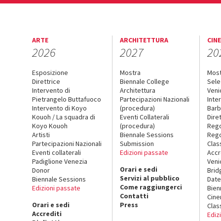
ARTE
ARCHITETTURA
CIN
2026
2027
20
Esposizione
Mostra
Mos
Direttrice
Biennale College
Sele
Intervento di
Architettura
Veni
Pietrangelo Buttafuoco
Partecipazioni Nazionali
Inte
Intervento di Koyo
(procedura)
Barb
Kouoh / La squadra di
Eventi Collaterali
Dire
Koyo Kouoh
(procedura)
Reg
Artisti
Biennale Sessions
Rego
Partecipazioni Nazionali
Submission
Clas
Eventi collaterali
Edizioni passate
Accr
Padiglione Venezia
Veni
Orari e sedi
Donor
Brid
Servizi al pubblico
Biennale Sessions
Date
Come raggiungerci
Edizioni passate
Bien
Contatti
Cin
Orari e sedi
Press
Clas
Accrediti
Ediz