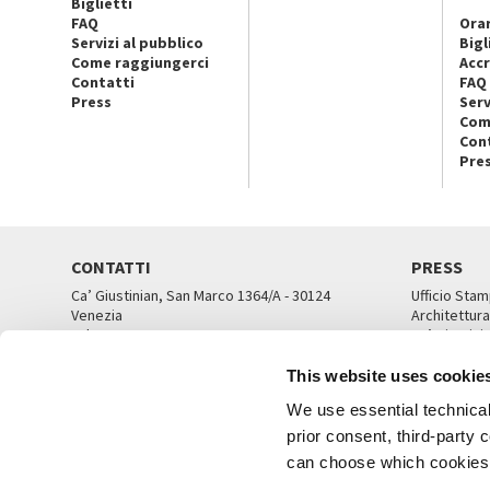
Biglietti
FAQ
Orar
Servizi al pubblico
Bigl
Come raggiungerci
Accr
Contatti
FAQ
Press
Serv
Com
Con
Pre
CONTATTI
PRESS
Ca’ Giustinian, San Marco 1364/A - 30124
Ufficio Stam
Venezia
Architettura
Tel. 041 5218711
Ca’ Giustini
email info@labiennale.org
UFFICI ST
This website uses cookie
TUTTI I CONTATTI
We use essential technical 
prior consent, third-party
can choose which cookies t