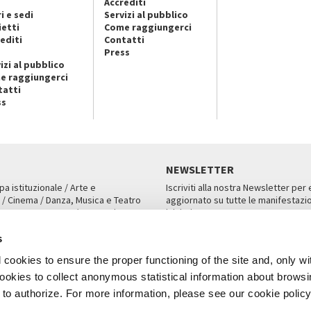
Accrediti
i e sedi
Servizi al pubblico
ietti
Come raggiungerci
editi
Contatti
Press
izi al pubblico
e raggiungerci
tatti
ss
NEWSLETTER
pa istituzionale / Arte e
Iscriviti alla nostra Newsletter per
 / Cinema / Danza, Musica e Teatro
aggiornato su tutte le manifestazio
an, San Marco 1364/A, Venezia
iniziative.
AMPA
ISCRIVITI
s
cookies to ensure the proper functioning of the site and, only wi
 cookies to collect anonymous statistical information about brows
o authorize. For more information, please see our cookie policy
Note Legali
Privacy
Cookies
Credits