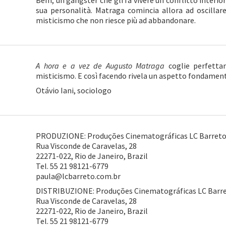
Bem, un gangster che gli fa vivere un conflitto interior
sua personalità. Matraga comincia allora ad oscilla
misticismo che non riesce più ad abbandonare.
A hora e a vez de Augusto Matraga
coglie perfettam
misticismo. E così facendo rivela un aspetto fondamenta
Otávio Iani, sociologo
PRODUZIONE: Produções Cinematográficas LC Barreto 
Rua Visconde de Caravelas, 28
22271-022, Rio de Janeiro, Brazil
Tel. 55 21 98121-6779
paula@lcbarreto.com.br
DISTRIBUZIONE: Produções Cinematográficas LC Barret
Rua Visconde de Caravelas, 28
22271-022, Rio de Janeiro, Brazil
Tel. 55 21 98121-6779