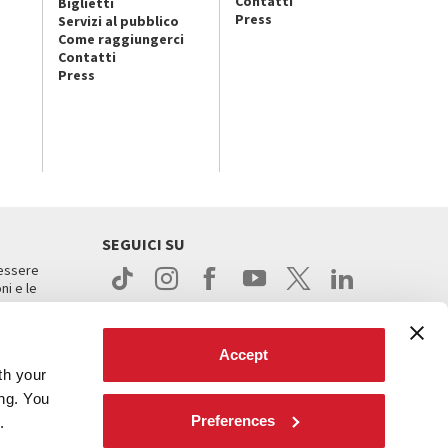
Contatti
Biglietti
Press
Servizi al pubblico
Come raggiungerci
Contatti
Press
SEGUICI SU
 essere
ni e le
Accept
th your
ing. You
Preferences
.