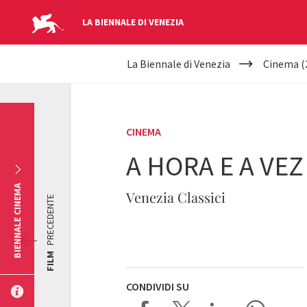
LA BIENNALE DI VENEZIA
YOUR
Salta al contenuto principale
La Biennale di Venezia
Cinema (
ARE
HERE
CINEMA
A HORA E A VE
BIENNALE CINEMA
Venezia Classici
PRECEDENTE
FILM
CONDIVIDI SU