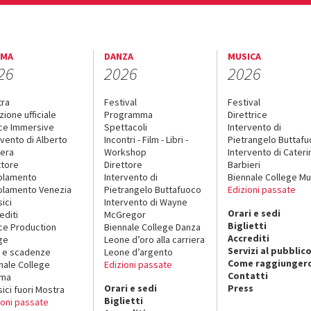
EMA
DANZA
MUSICA
26
2026
2026
tra
Festival
Festival
zione ufficiale
Programma
Direttrice
ce Immersive
Spettacoli
Intervento di
rvento di Alberto
Incontri - Film - Libri -
Pietrangelo Buttaf
era
Workshop
Intervento di Cateri
ttore
Direttore
Barbieri
olamento
Intervento di
Biennale College Mu
lamento Venezia
Pietrangelo Buttafuoco
Edizioni passate
sici
Intervento di Wayne
Orari e sedi
editi
McGregor
Biglietti
ce Production
Biennale College Danza
Accrediti
ge
Leone d’oro alla carriera
Servizi al pubblic
 e scadenze
Leone d’argento
Come raggiungerc
nale College
Edizioni passate
Contatti
ema
Orari e sedi
Press
sici fuori Mostra
Biglietti
ioni passate