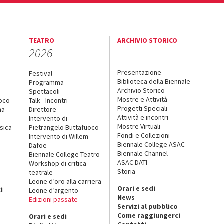
TEATRO
ARCHIVIO STORICO
2026
Presentazione
Festival
Biblioteca della Biennale
Programma
Archivio Storico
Spettacoli
Mostre e Attività
uoco
Talk - Incontri
Progetti Speciali
na
Direttore
Attività e incontri
Intervento di
Mostre Virtuali
sica
Pietrangelo Buttafuoco
Fondi e Collezioni
Intervento di Willem
Biennale College ASAC
Dafoe
Biennale Channel
Biennale College Teatro
ASAC DATI
Workshop di critica
Storia
teatrale
o
Leone d’oro alla carriera
Orari e sedi
i
Leone d’argento
News
Edizioni passate
Servizi al pubblico
Come raggiungerci
Orari e sedi