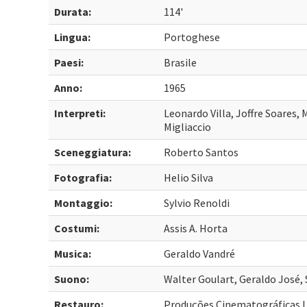
Durata:
114'
Lingua:
Portoghese
Paesi:
Brasile
Anno:
1965
Interpreti:
Leonardo Villa, Joffre Soares, M
Migliaccio
Sceneggiatura:
Roberto Santos
Fotografia:
Helio Silva
Montaggio:
Sylvio Renoldi
Costumi:
Assis A. Horta
Musica:
Geraldo Vandré
Suono:
Walter Goulart, Geraldo José
Restauro:
Produções Cinematográficas 