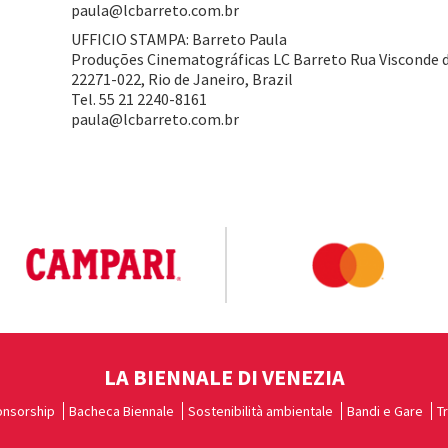
paula@lcbarreto.com.br
UFFICIO STAMPA: Barreto Paula
Produções Cinematográficas LC Barreto Rua Visconde d
22271-022, Rio de Janeiro, Brazil
Tel. 55 21 2240-8161
paula@lcbarreto.com.br
LA BIENNALE DI VENEZIA
nsorship
Bacheca Biennale
Sostenibilità ambientale
Bandi e Gare
T