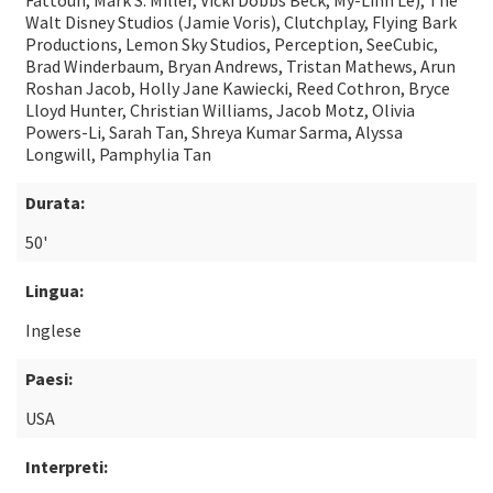
Fattouh, Mark S. Miller, Vicki Dobbs Beck, My-Linh Le), The
Walt Disney Studios (Jamie Voris), Clutchplay, Flying Bark
Productions, Lemon Sky Studios, Perception, SeeCubic,
Brad Winderbaum, Bryan Andrews, Tristan Mathews, Arun
Roshan Jacob, Holly Jane Kawiecki, Reed Cothron, Bryce
Lloyd Hunter, Christian Williams, Jacob Motz, Olivia
Powers-Li, Sarah Tan, Shreya Kumar Sarma, Alyssa
Longwill, Pamphylia Tan
Durata:
50'
Lingua:
Inglese
Paesi:
USA
Interpreti: