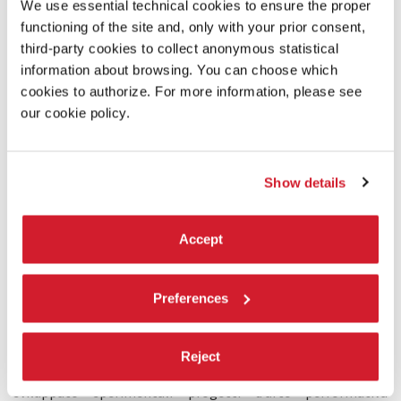
We use essential technical cookies to ensure the proper
functioning of the site and, only with your prior consent,
third-party cookies to collect anonymous statistical
information about browsing. You can choose which
cookies to authorize. For more information, please see
our cookie policy.
Show details
DESCRIZIONE
Accept
Shiro Takatani, cofondatore del collettivo artistico Dumb
Type, è autore di
Tangent
, spettacolo sulle zone liminari che
sfida i limiti del percettibile. Trascendendo il confine tra arti
Preferences
visive e performative, Shiro Takatani attinge da arte, scienza
e tecnologia, per mostrarci la linea di tangenza che esiste
tra lo straordinario e l’ordinario.
Nella sua lunga carriera, iniziata nel 1984, Shiro Takatani ha
Reject
realizzato installazioni, spettacoli di teatro e danza,
sviluppato sperimentali progetti d’arte performativa