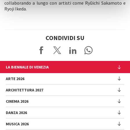
collaborando a lungo con artisti come Ryūichi Sakamoto e
Ryoji Ikeda.
CONDIVIDI SU
LA BIENNALE DI VENEZIA
L'Istituzione
ARTE 2026
Cariche istituzionali
ARCHITETTURA 2027
Esposizione
Storia
Direttrice
Luoghi
CINEMA 2026
Mostra
Intervento di Pietrangelo Buttafuoco
Sponsorship
Biennale College Architettura
DANZA 2026
Intervento di Koyo Kouoh / La squadra di Koyo Kouoh
Mostra
Bacheca Biennale
Partecipazioni Nazionali (procedura)
Artisti
Selezione ufficiale
Sostenibilità ambientale
MUSICA 2026
Eventi Collaterali (procedura)
Festival
Partecipazioni Nazionali
Venice Immersive