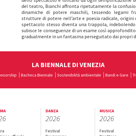
dello spettacolo è lontano da ogni semplificazione de
del teatro, Bianchi affronta ripetutamente la confusio
dinamiche di potere maschili, tessendo legami fr
strutture di potere nell’arte e poesia radicale, origini 
spettacolo stesso diventa una trappola, indebolendo
subisce le conseguenze di un esame così approfondito
gradualmente in un fantasma perseguitato dai propri de
LA BIENNALE DI VENEZIA
nsorship
Bacheca Biennale
Sostenibilità ambientale
Bandi e Gare
T
EMA
DANZA
MUSICA
26
2026
2026
tra
Festival
Festival