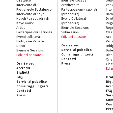
Direttrice
Biennale College
Sele
Intervento di
Architettura
Veni
Pietrangelo Buttafuoco
Partecipazioni Nazionali
Inte
Intervento di Koyo
(procedura)
Barb
Kouoh / La squadra di
Eventi Collaterali
Dire
Koyo Kouoh
(procedura)
Reg
Artisti
Biennale Sessions
Rego
Partecipazioni Nazionali
Submission
Clas
Eventi collaterali
Edizioni passate
Accr
Padiglione Venezia
Veni
Orari e sedi
Donor
Brid
Servizi al pubblico
Biennale Sessions
Date
Come raggiungerci
Edizioni passate
Bien
Contatti
Cin
Orari e sedi
Press
Clas
Accrediti
Ediz
Biglietti
FAQ
Orar
Servizi al pubblico
Bigl
Come raggiungerci
Accr
Contatti
FAQ
Press
Serv
Com
Con
Pre