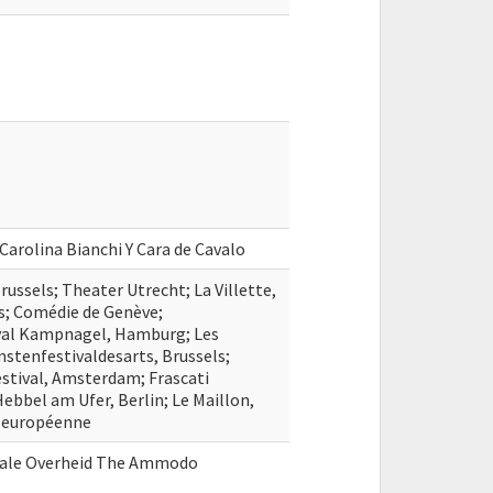
 Carolina Bianchi Y Cara de Cavalo
russels; Theater Utrecht; La Villette,
is; Comédie de Genève;
val Kampnagel, Hamburg; Les
nstenfestivaldesarts, Brussels;
stival, Amsterdam; Frascati
bbel am Ufer, Berlin; Le Maillon,
e européenne
erale Overheid The Ammodo