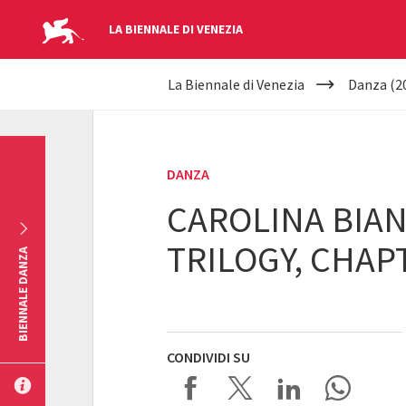
LA BIENNALE DI VENEZIA
YOUR
Salta al contenuto principale
La Biennale di Venezia
Danza (2
ARE
HERE
DANZA
CAROLINA BIAN
TRILOGY, CHAP
BIENNALE DANZA
CONDIVIDI SU