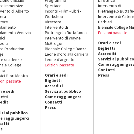
zione ufficiale
Programma
Direttrice
ce Immersive
Spettacoli
Intervento di
rvento di Alberto
Incontri - Film - Libri -
Pietrangelo Buttaf
era
Workshop
Intervento di Cateri
ttore
Direttore
Barbieri
olamento
Intervento di
Biennale College Mu
lamento Venezia
Pietrangelo Buttafuoco
Edizioni passate
sici
Intervento di Wayne
Orari e sedi
editi
McGregor
Biglietti
ce Production
Biennale College Danza
Accrediti
ge
Leone d’oro alla carriera
Servizi al pubblic
 e scadenze
Leone d’argento
Come raggiungerc
nale College
Edizioni passate
Contatti
ema
Orari e sedi
Press
sici fuori Mostra
Biglietti
ioni passate
Accrediti
i e sedi
Servizi al pubblico
ietti
Come raggiungerci
editi
Contatti
Press
izi al pubblico
e raggiungerci
tatti
ss