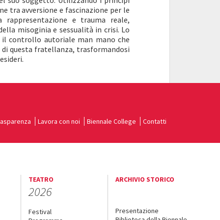
l suo soggetto. Utilizzando i princìpi
ne tra avversione e fascinazione per le
a rappresentazione e trauma reale,
della misoginia e sessualità in crisi. Lo
 il controllo autoriale man mano che
 di questa fratellanza, trasformandosi
sideri.
rasparenza
Lavora con noi
Biennale College
Contatti
TEATRO
ARCHIVIO STORICO
2026
Presentazione
Festival
Biblioteca della Biennale