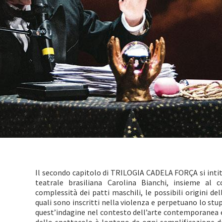
Il secondo capitolo di TRILOGIA CADELA FORÇA si inti
teatrale brasiliana Carolina Bianchi, insieme al 
complessità dei patti maschili, le possibili origini dell
quali sono inscritti nella violenza e perpetuano lo stu
quest’indagine nel contesto dell’arte contemporanea e, 