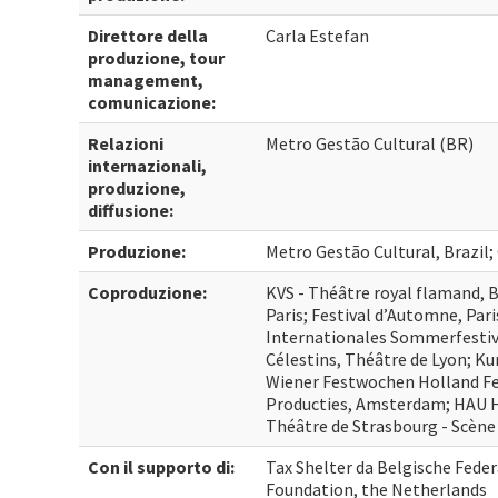
Direttore della
Carla Estefan
produzione, tour
management,
comunicazione:
Relazioni
Metro Gestão Cultural (BR)
internazionali,
produzione,
diffusione:
Produzione:
Metro Gestão Cultural, Brazil;
Coproduzione:
KVS - Théâtre royal flamand, B
Paris; Festival d’Automne, Par
Internationales Sommerfesti
Célestins, Théâtre de Lyon; Ku
Wiener Festwochen Holland Fe
Producties, Amsterdam; HAU He
Théâtre de Strasbourg - Scèn
Con il supporto di:
Tax Shelter da Belgische Fed
Foundation, the Netherlands