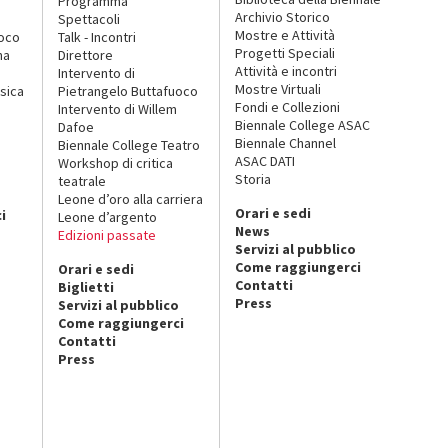
Programma
Archivio Storico
Spettacoli
Mostre e Attività
uoco
Talk - Incontri
Progetti Speciali
na
Direttore
Attività e incontri
Intervento di
Mostre Virtuali
sica
Pietrangelo Buttafuoco
Fondi e Collezioni
Intervento di Willem
Biennale College ASAC
Dafoe
Biennale Channel
Biennale College Teatro
ASAC DATI
Workshop di critica
Storia
teatrale
o
Leone d’oro alla carriera
Orari e sedi
i
Leone d’argento
News
Edizioni passate
Servizi al pubblico
Come raggiungerci
Orari e sedi
Contatti
Biglietti
Press
Servizi al pubblico
Come raggiungerci
Contatti
Press