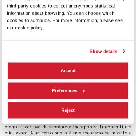
third-party cookies to collect anonymous statistical
information about browsing. You can choose which
cookies to authorize. For more information, please see
our cookie policy.
Show details
Accept
DESCRIZIONE
COEXISTENCE
"Nella mia coreografia il potere dell’inconscio gioca un ruolo
Preferences
profondo e misterioso, specialmente nei primi giorni della
mia transizione da danzatore a coreografo. In quel periodo
sognavo spesso movimenti vividi e immagini di scena, e in
Reject
quei sogni pensavo: 'Se solo fosse una mia creazione'. Al
risveglio mi rendevo conto che nasceva tutto dalla mia
mente e cercavo di ricordare e incorporare frammenti nel
mio lavoro. A un certo punto il mio inconscio ha iniziato a