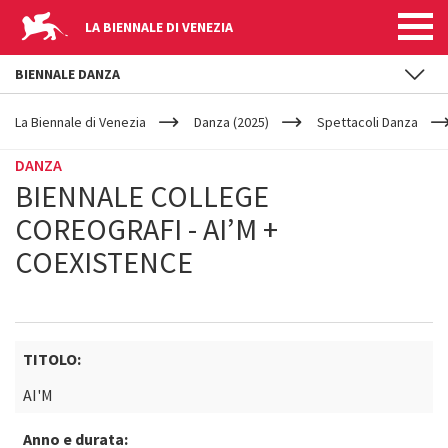
LA BIENNALE DI VENEZIA
BIENNALE DANZA
YOUR
Salta al contenuto principale
ARE
La Biennale di Venezia
Danza (2025)
Spettacoli Danza
HERE
DANZA
BIENNALE COLLEGE
COREOGRAFI - AI’M +
COEXISTENCE
TITOLO:
AI'M
Anno e durata: