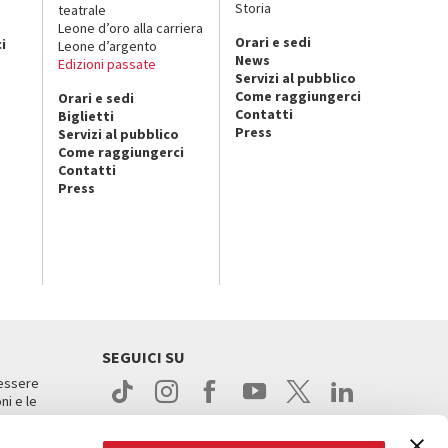
Storia
teatrale
o
Leone d’oro alla carriera
Orari e sedi
i
Leone d’argento
News
Edizioni passate
Servizi al pubblico
Come raggiungerci
Orari e sedi
Contatti
Biglietti
Press
Servizi al pubblico
Come raggiungerci
Contatti
Press
SEGUICI SU
 essere
ni e le