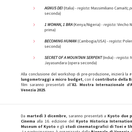
AGNUS DEI
(Italia) -
regista:
Massimiliano Camaiti;
p
seconda)
1 WOMAN, 1 BRA
(Kenya/Nigeria)
- regista:
Vincho 
prima)
BECOMING HUMAN
(Cambogia/USA) -
regista:
Pole
seconda)
SECRET OF A MOUNTAIN SERPENT
(India) -
regista:
Jayasundara (opera seconda)
Alla conclusione del workshop di pre-produzione, inizierà la
r
lungometraggi
a micro budget
, con il
contributo della B
film saranno presentati all’
82. Mostra Internazionale d
Venezia 2025
.
Da
martedì 3 dicembre
, saranno presentati a
Kyoto
due p
Cinema
alla 16. edizione del
Kyoto Historica Internation
Museum of Kyoto
e gli
studi cinematografici di Toei e S
La partecipazione è organizzata dalla
Biennale di Venezia
i