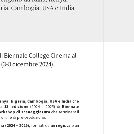
ria, Cambogia, USA e India.
di Biennale College Cinema al
 (3-8 dicembre 2024).
enya
,
Nigeria, Cambogia,
USA
e
India
che
la
13. edizione
(2024 – 2025) di
Biennale
rkshop di sceneggiatura
che terminerà il
p online di pre-produzione.
ema
(2024 – 2025)
, formati da un
regista
e un