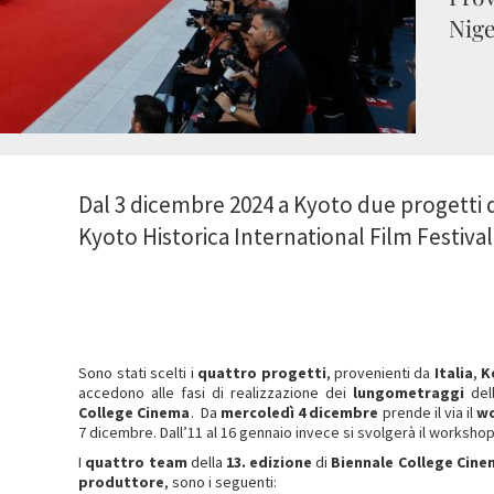
Nige
Dal 3 dicembre 2024 a Kyoto due progetti 
Kyoto Historica International Film Festival
Sono stati scelti i
quattro
progetti
, provenienti da
Italia
,
K
accedono alle fasi di realizzazione dei
lungometraggi
del
College Cinema
. Da
mercoledì 4 dicembre
prende il via il
wo
7 dicembre. Dall’11 al 16 gennaio invece si svolgerà il worksho
I
quattro team
della
13. edizione
di
Biennale College Cin
produttore
, sono i seguenti: