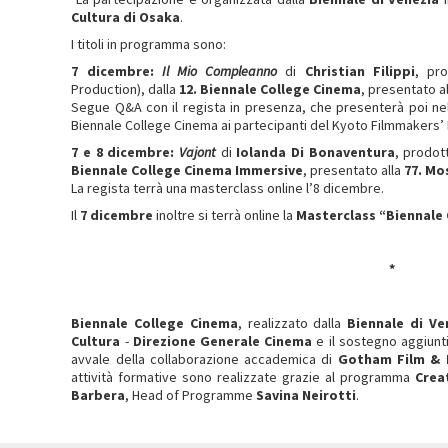
Cultura di Osaka
.
I titoli in programma sono:
7 dicembre:
Il Mio Compleanno
di
Christian Filippi
, pr
Production), dalla
12. Biennale College Cinema
, presentato al
Segue Q&A con il regista in presenza, che presenterà poi nel
Biennale College Cinema ai partecipanti del Kyoto Filmmakers’ 
7 e 8 dicembre:
Vajont
di
Iolanda Di Bonaventura
, prodo
Biennale College Cinema Immersive
, presentato alla
77. Mo
La regista terrà una masterclass online l’8 dicembre.
Il
7 dicembre
inoltre si terrà online la
Masterclass “Biennale
*
Biennale College Cinema
, realizzato dalla
Biennale di Ve
Cultura
-
Direzione Generale Cinema
e il sostegno aggiunt
avvale della collaborazione accademica di
Gotham Film & 
attività formative sono realizzate grazie al programma
Crea
Barbera
, Head of Programme
Savina Neirotti
.