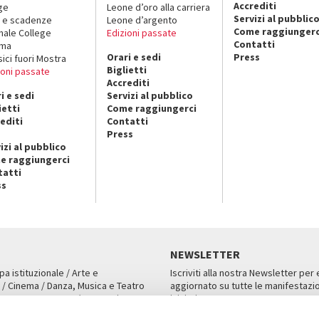
Accrediti
ge
Leone d’oro alla carriera
Servizi al pubblic
 e scadenze
Leone d’argento
Come raggiungerc
nale College
Edizioni passate
Contatti
ema
Orari e sedi
Press
sici fuori Mostra
Biglietti
ioni passate
Accrediti
i e sedi
Servizi al pubblico
ietti
Come raggiungerci
editi
Contatti
Press
izi al pubblico
e raggiungerci
tatti
ss
NEWSLETTER
pa istituzionale / Arte e
Iscriviti alla nostra Newsletter per
 / Cinema / Danza, Musica e Teatro
aggiornato su tutte le manifestazio
an, San Marco 1364/A, Venezia
iniziative.