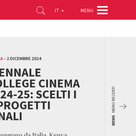
MENU
IT
MA
-
2 DICEMBRE 2024
IENNALE
OLLEGE CINEMA
24-25: SCELTI I
MENO RECENTI
 PROGETTI
NALI
NEWS
engono da Italia, Kenya,