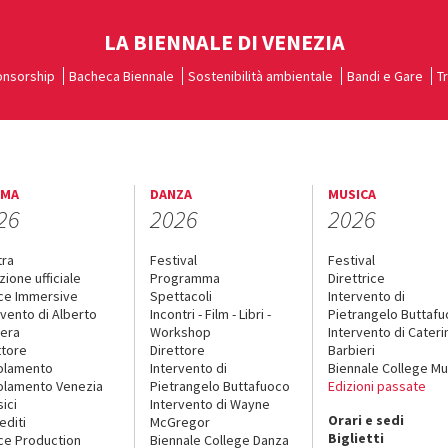
LA BIENNALE DI VENEZIA
nsorship
Bacheca Biennale
Sostenibilità ambientale
Bandi e Gare
T
EMA
DANZA
MUSICA
26
2026
2026
tra
Festival
Festival
zione ufficiale
Programma
Direttrice
ce Immersive
Spettacoli
Intervento di
rvento di Alberto
Incontri - Film - Libri -
Pietrangelo Buttaf
era
Workshop
Intervento di Cateri
ttore
Direttore
Barbieri
olamento
Intervento di
Biennale College Mu
lamento Venezia
Pietrangelo Buttafuoco
Edizioni passate
sici
Intervento di Wayne
Orari e sedi
editi
McGregor
Biglietti
ce Production
Biennale College Danza