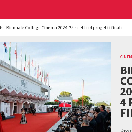
Biennale College Cinema 2024-25: scelti i 4 progetti finali
CINE
B
C
20
4
FI
Prov