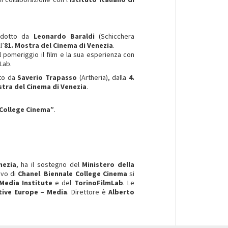
odotto da
Leonardo Baraldi
(Schicchera
l’
81. Mostra del Cinema di Venezia
.
 pomeriggio il film e la sua esperienza con
Lab.
tto da
Saverio Trapasso
(Artheria), dalla
4.
stra del Cinema di Venezia
.
 College Cinema”
.
nezia
, ha il sostegno del
Ministero della
ivo di
Chanel
.
Biennale College Cinema
si
Media Institute
e del
TorinoFilmLab
. Le
tive Europe – Media
. Direttore è
Alberto