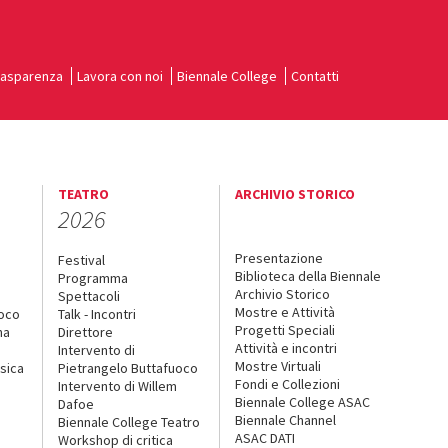
rasparenza
Lavora con noi
Biennale College
Contatti
TEATRO
ARCHIVIO STORICO
2026
Presentazione
Festival
Biblioteca della Biennale
Programma
Archivio Storico
Spettacoli
Mostre e Attività
uoco
Talk - Incontri
Progetti Speciali
na
Direttore
Attività e incontri
Intervento di
Mostre Virtuali
sica
Pietrangelo Buttafuoco
Fondi e Collezioni
Intervento di Willem
Biennale College ASAC
Dafoe
Biennale Channel
Biennale College Teatro
ASAC DATI
Workshop di critica