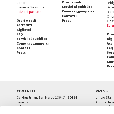
Orari e sedi
Donor
Brid
Servizi al pubblico
Biennale Sessions
Date
Come raggiungerci
Edizioni passate
Bien
Contatti
Cin
Orari e sedi
Press
Clas
Accrediti
Ediz
Biglietti
FAQ
Orar
Servizi al pubblico
Bigl
Come raggiungerci
Accr
Contatti
FAQ
Press
Serv
Com
Con
Pre
CONTATTI
PRESS
Ca’ Giustinian, San Marco 1364/A - 30124
Ufficio Stam
Venezia
Architettura
Tel. 041 5218711
Ca’ Giustini
email info@labiennale.org