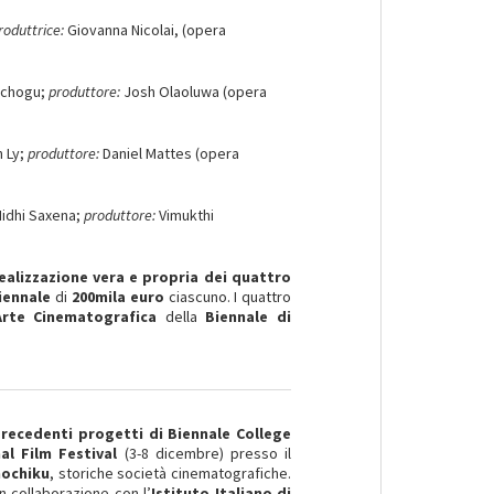
roduttrice:
Giovanna Nicolai, (opera
Nchogu;
produttore:
Josh Olaoluwa (opera
n Ly;
produttore:
Daniel Mattes (opera
Nidhi Saxena;
produttore:
Vimukthi
ealizzazione vera e propria dei quattro
iennale
di
200mila euro
ciascuno. I quattro
’Arte Cinematografica
della
Biennale di
recedenti progetti di Biennale College
al Film Festival
(3-8 dicembre) presso il
hochiku
, storiche società cinematografiche.
n collaborazione con l’
Istituto Italiano di