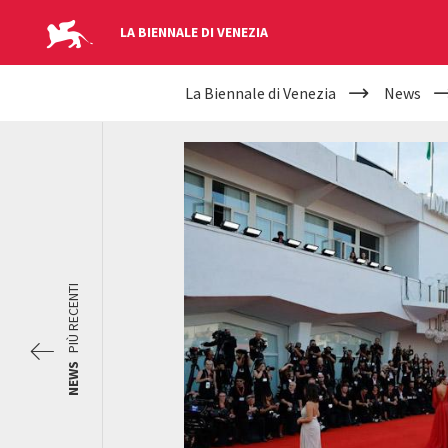
LA BIENNALE DI VENEZIA
YOUR
Salta al contenuto principale
La Biennale di Venezia
News
ARE
HERE
PIÙ RECENTI
NEWS