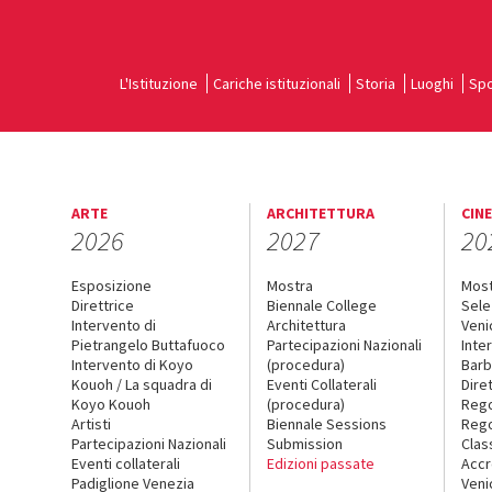
L'Istituzione
Cariche istituzionali
Storia
Luoghi
Spo
ARTE
ARCHITETTURA
CIN
2026
2027
20
Esposizione
Mostra
Mos
Direttrice
Biennale College
Sele
Intervento di
Architettura
Veni
Pietrangelo Buttafuoco
Partecipazioni Nazionali
Inte
Intervento di Koyo
(procedura)
Barb
Kouoh / La squadra di
Eventi Collaterali
Dire
Koyo Kouoh
(procedura)
Reg
Artisti
Biennale Sessions
Rego
Partecipazioni Nazionali
Submission
Clas
Eventi collaterali
Edizioni passate
Accr
Padiglione Venezia
Veni