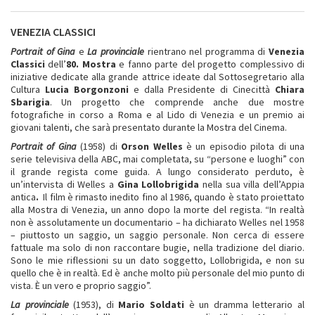
VENEZIA CLASSICI
Portrait of Gina
e
La provinciale
rientrano nel programma di
Venezia
Classici
dell’
80. Mostra
e fanno parte del progetto complessivo di
iniziative dedicate alla grande attrice ideate dal Sottosegretario alla
Cultura
Lucia Borgonzoni
e dalla Presidente di Cinecittà
Chiara
Sbarigia
. Un progetto che comprende anche due mostre
fotografiche in corso a Roma e al Lido di Venezia e un premio ai
giovani talenti, che sarà presentato durante la Mostra del Cinema.
Portrait of Gina
(1958) di
Orson Welles
è un episodio pilota di una
serie televisiva della ABC, mai completata, su “persone e luoghi” con
il grande regista come guida. A lungo considerato perduto, è
un’intervista di Welles a
Gina Lollobrigida
nella sua villa dell’Appia
antica
.
Il film è rimasto inedito fino al 1986, quando è stato proiettato
alla Mostra di Venezia, un anno dopo la morte del regista. “In realtà
non è assolutamente un documentario – ha dichiarato Welles nel 1958
– piuttosto un saggio, un saggio personale. Non cerca di essere
fattuale ma solo di non raccontare bugie, nella tradizione del diario.
Sono le mie riflessioni su un dato soggetto, Lollobrigida, e non su
quello che è in realtà. Ed è anche molto più personale del mio punto di
vista. È un vero e proprio saggio”.
La provinciale
(1953), di
Mario Soldati
è un dramma letterario al