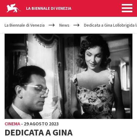
LA BIENNALE DI VENEZIA
YOUR
Salta al contenuto principale
ARE
La Biennale di Venezia
News
Dedicata a Gina Lollobrigida 
HERE
CINEMA
-
29 AGOSTO 2023
DEDICATA A GINA