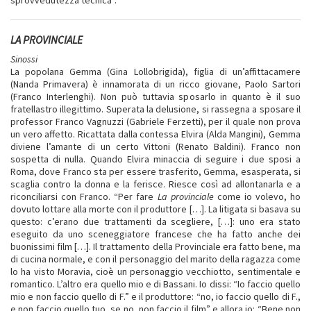
LA PROVINCIALE
Sinossi
La popolana Gemma (Gina Lollobrigida), figlia di un’affittacamere
(Nanda Primavera) è innamorata di un ricco giovane, Paolo Sartori
(Franco Interlenghi). Non può tuttavia sposarlo in quanto è il suo
fratellastro illegittimo. Superata la delusione, si rassegna a sposare il
professor Franco Vagnuzzi (Gabriele Ferzetti), per il quale non prova
un vero affetto. Ricattata dalla contessa Elvira (Alda Mangini), Gemma
diviene l’amante di un certo Vittoni (Renato Baldini). Franco non
sospetta di nulla. Quando Elvira minaccia di seguire i due sposi a
Roma, dove Franco sta per essere trasferito, Gemma, esasperata, si
scaglia contro la donna e la ferisce. Riesce così ad allontanarla e a
riconciliarsi con Franco. “Per fare
La provinciale
come io volevo, ho
dovuto lottare alla morte con il produttore […]. La litigata si basava su
questo: c’erano due trattamenti da scegliere, […]: uno era stato
eseguito da uno sceneggiatore francese che ha fatto anche dei
buonissimi film […]. Il trattamento della Provinciale era fatto bene, ma
di cucina normale, e con il personaggio del marito della ragazza come
lo ha visto Moravia, cioè un personaggio vecchiotto, sentimentale e
romantico. L’altro era quello mio e di Bassani. Io dissi: “Io faccio quello
mio e non faccio quello di F.” e il produttore: “no, io faccio quello di F.,
e non faccio quello tuo, se no, non faccio il film” e allora io: “Bene non