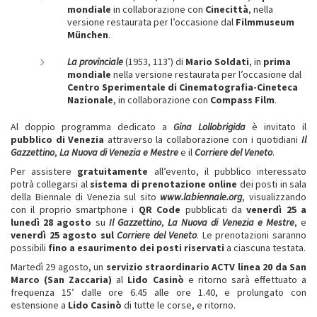
mondiale
in collaborazione con
Cinecittà
, nella
versione restaurata per l’occasione dal
Filmmuseum
München
.
La provinciale
(1953, 113’) di
Mario Soldati
, in
prima
mondiale
nella versione restaurata per l’occasione dal
Centro Sperimentale di Cinematografia-Cineteca
Nazionale
, in collaborazione con
Compass Film
.
Al doppio programma dedicato a
Gina Lollobrigida
è invitato il
pubblico di Venezia
attraverso la collaborazione con i quotidiani
Il
Gazzettino
,
La Nuova di Venezia e Mestre
e il
Corriere del Veneto
.
Per assistere
gratuitamente
all’evento, il pubblico interessato
potrà collegarsi al
sistema di prenotazione online
dei posti in sala
della Biennale di Venezia sul sito
www.labiennale.org
, visualizzando
con il proprio smartphone i
QR Code
pubblicati da
venerdì 25 a
lunedì 28 agosto
su
Il Gazzettino
,
La Nuova di Venezia e Mestre
, e
venerdì 25 agosto sul
Corriere del Veneto
. Le prenotazioni saranno
possibili
fino a esaurimento dei posti riservati
a ciascuna testata.
Martedì 29 agosto, un
servizio straordinario ACTV linea 20 da San
Marco (San Zaccaria)
al
Lido Casinò
e ritorno sarà effettuato a
frequenza 15’ dalle ore 6.45 alle ore 1.40, e prolungato con
estensione a
Lido Casinò
di tutte le corse, e ritorno.