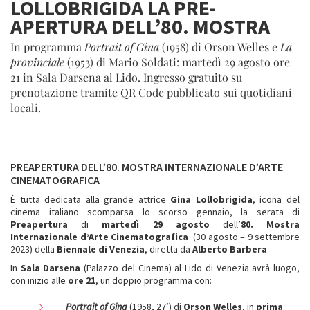
LOLLOBRIGIDA LA PRE-
APERTURA DELL’80. MOSTRA
In programma
Portrait of Gina
(1958) di Orson Welles e
La
provinciale
(1953) di Mario Soldati: martedì 29 agosto ore
21 in Sala Darsena al Lido. Ingresso gratuito su
prenotazione tramite QR Code pubblicato sui quotidiani
locali.
PREAPERTURA
DELL’80. MOSTRA INTERNAZIONALE D’ARTE
CINEMATOGRAFICA
È tutta dedicata alla grande attrice
Gina Lollobrigida
, icona del
cinema italiano scomparsa lo scorso gennaio, la serata di
Preapertura
di
martedì 29 agosto
dell’
80. Mostra
Internazionale d’Arte Cinematografica
(30 agosto – 9 settembre
2023) della
Biennale di Venezia
, diretta da
Alberto Barbera
.
In
Sala Darsena
(Palazzo del Cinema) al Lido di Venezia avrà luogo,
con inizio alle
ore 21
, un doppio programma con:
Portrait of Gina
(1958, 27’) di
Orson Welles
, in
prima