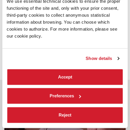
fanatico, che quasi la linciò dall’entusiasmo davanti al Palazzo del
We use essential technical cookies to ensure the proper
Cinema”.
functioning of the site and, only with your prior consent,
«Arrivò Igor Stravinskij e nessuno lo riconobbe». È questo l’incipit di
third-party cookies to collect anonymous statistical
un articolo del 1956 di Oriana Fallaci sull’”Europeo” dedicato a Gina
information about browsing. You can choose which
Lollobrigida e al suo grande successo popolare ospite al Lido, col
cookies to authorize. For more information, please see
pubblico di fedeli che l’attende per ore fuori dall’albergo e dal
Palazzo del Cinema.
our cookie policy.
CONDIVIDI SU
Show details
Accept
POTREBBE ANCHE
INTERESSARTI
Preferences
Reject