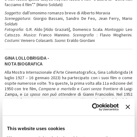
facciamo il film”.” (Mario Soldati)
Soggetto
: dall’omonimo romanzo breve di Alberto Moravia
Sceneggiatura
: Giorgio Bassani, Sandro De Feo, Jean Ferry, Mario
Soldati
Fotografia
: G.R. Aldo [Aldo Graziati], Domenico Scala.
Montaggio
: Leo
Catozzo.
Musica
: Franco Mannino.
Scenografia
: Flavio Mogherini.
Costumi
: Veniero Colasanti.
Suono
: Eraldo Giordani
GINA LOLLOBRIGIDA -
NOTA BIOGRAFICA
Alla Mostra Internazionale d’Arte Cinematografica, Gina Lollobrigida (4
luglio 1927 – 16 gennaio 2023) ha partecipato con i suoi film o come
ospite numerose volte. Tra queste, la prima volta alla 11a edizione del
1950 con tre film,
Campane a martello
e
Cuori senza frontiere
di Luigi
Zampa, e
La sposa non può attendere
di Gianni Franciolini. Nel 1952
partecipò come protagonista, insieme a Vittorio De Sica, del celebre
episodio
Il processo di Frine
nel film di Alessandro Blasetti
Altri tempi
,
scelto per la serata inaugurale e con lei presente in sala. Nel 1954,
protagonista de
La romana
di Luigi Zampa, arrivò in carrozza per la
proiezione accompagnata da Alberto Moravia. In questa occasione,
Italo Calvino scrisse su “Cinema nuovo” che lei era “cuore del film,
This website uses cookies
sua ragione prima, lustro e vanto dei produttori e del pubblico