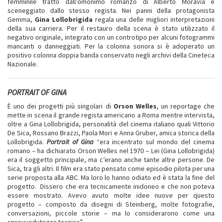
femminile tratto dall’omonimo romanzo di Alberto Moravia e
sceneggiato dallo stesso regista. Nei panni della protagonista
Gemma,
Gina Lollobrigida
regala una delle migliori interpretazioni
della sua carriera. Per il restauro della scena è stato utilizzato il
negativo originale, integrato con un controtipo per alcuni fotogrammi
mancanti o danneggiati. Per la colonna sonora si è adoperato un
positivo colonna doppia banda conservato negli archivi della Cineteca
Nazionale.
PORTRAIT OF GINA
È uno dei progetti più singolari di
Orson Welles
, un reportage che
mette in scena il grande regista americano a Roma mentre intervista,
oltre a Gina Lollobrigida, personalità del cinema italiano quali Vittorio
De Sica, Rossano Brazzi, Paola Mori e Anna Gruber, amica storica della
Lollobrigida.
Portrait of Gina
“era incentrato sul mondo del cinema
romano – ha dichiarato Orson Welles nel 1970 – Lei (Gina Lollobrigida)
era il soggetto principale, ma c’erano anche tante altre persone. De
Sica, tra gli altri. Il film era stato pensato come episodio pilota per una
serie proposta alla ABC. Ma loro lo hanno odiato ed è stata la fine del
progetto. Dissero che era tecnicamente inidoneo e che non poteva
essere mostrato. Avevo avuto molte idee nuove per questo
progetto – composto da disegni di Steinberg, molte fotografie,
conversazioni, piccole storie – ma lo considerarono come una
sprovvedutezza tecnica”.