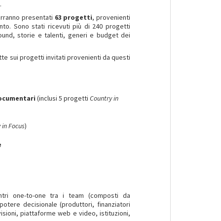
.
rranno presentati
63 progetti
, provenienti
nto. Sono stati ricevuti più di 240 progetti
round, storie e talenti, generi e budget dei
tte sui progetti invitati provenienti da questi
ocumentari
(inclusi 5 progetti
Country in
 in Focus
)
e
ontri one-to-one tra i team (composti da
otere decisionale (produttori, finanziatori
visioni, piattaforme web e video, istituzioni,