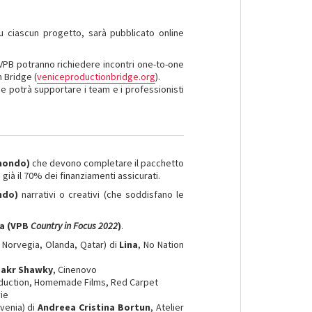
u ciascun progetto, sarà pubblicato online
l VPB potranno richiedere incontri one-to-one
n Bridge (
veniceproductionbridge.org
).
ice potrà supportare i team e i professionisti
 mondo)
che devono completare il pacchetto
già il 70% dei finanziamenti assicurati.
ondo)
narrativi o creativi (che soddisfano le
a (
VPB
Country in Focus 2022
)
.
, Norvegia, Olanda, Qatar) di
Lina
, No Nation
Bakr Shawky
, Cinenovo
oduction, Homemade Films, Red Carpet
ie
venia) di
Andreea Cristina Bortun
, Atelier