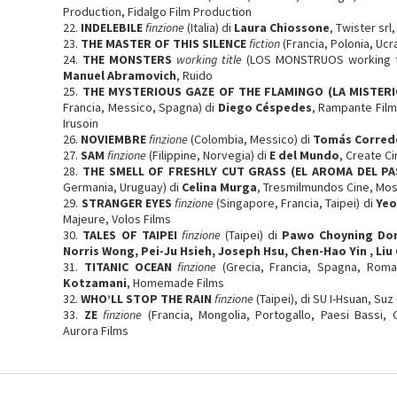
Production, Fidalgo Film Production
22.
INDELEBILE
finzione
(Italia) di
Laura Chiossone
, Twister sr
23.
THE MASTER OF THIS SILENCE
fiction
(Francia, Polonia, Ucr
24.
THE MONSTERS
working title
(LOS MONSTRUOS working t
Manuel Abramovich
, Ruido
25.
THE MYSTERIOUS GAZE OF THE FLAMINGO (LA MISTERI
Francia, Messico, Spagna) di
Diego Céspedes
, Rampante Film
Irusoin
26.
NOVIEMBRE
finzione
(Colombia, Messico) di
Tomás Corred
27.
SAM
finzione
(Filippine, Norvegia) di
E del Mundo
, Create C
28.
THE SMELL OF FRESHLY CUT GRASS (EL AROMA DEL P
Germania, Uruguay) di
Celina Murga
, Tresmilmundos Cine, Mo
29.
STRANGER EYES
finzione
(Singapore, Francia, Taipei) di
Yeo
Majeure, Volos Films
30.
TALES OF TAIPEI
finzione
(Taipei) di
Pawo Choyning Dorj
Norris Wong, Pei-Ju Hsieh, Joseph Hsu, Chen-Hao Yin , Liu
31.
TITANIC OCEAN
finzione
(Grecia, Francia, Spagna, Roma
Kotzamani
, Homemade Films
32.
WHO’LL STOP THE RAIN
finzione
(Taipei), di SU I-Hsuan, Suz
33.
ZE
finzione
(Francia, Mongolia, Portogallo, Paesi Bassi,
Aurora Films