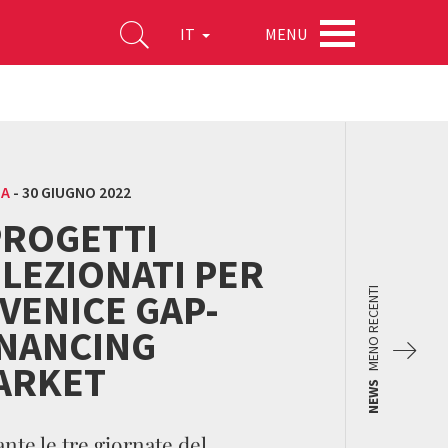
MENU
IT
MA
-
30 GIUGNO 2022
PROGETTI
LEZIONATI PER
 VENICE GAP-
MENO RECENTI
INANCING
ARKET
NEWS
nte le tre giornate del