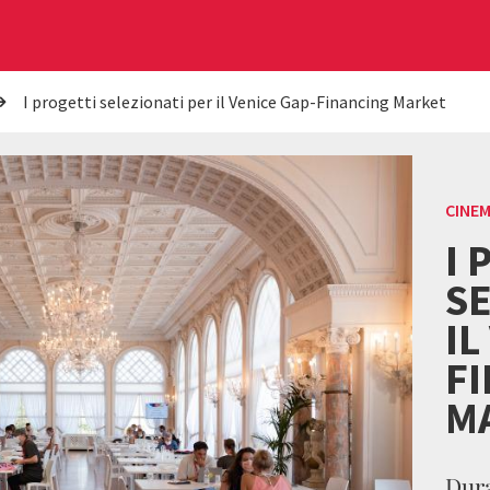
I progetti selezionati per il Venice Gap-Financing Market
CINE
I 
SE
IL
F
M
Dura