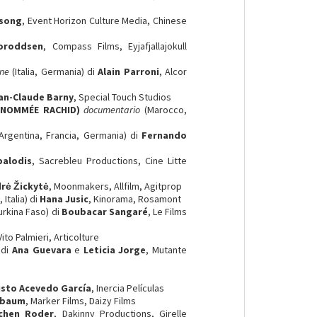
song
, Event Horizon Culture Media, Chinese
horoddsen
, Compass Films, Eyjafjallajokull
one
(Italia, Germania) di
Alain Parroni
, Alcor
an-Claude Barny
, Special Touch Studios
 NOMMÉE RACHID)
documentario
(Marocco,
Argentina, Francia, Germania) di
Fernando
balodis
, Sacrebleu Productions, Cine Litte
rė Žickytė
, Moonmakers, Allfilm, Agitprop
 Italia) di
Hana Jusic
, Kinorama, Rosamont
urkina Faso) di
Boubacar Sangaré
, Le Films
 Vito Palmieri, Articolture
 di
Ana Guevara
e
Leticia Jorge
, Mutante
usto Acevedo García
, Inercia Películas
tebaum
, Marker Films, Daizy Films
chen Roder
, Dakinny Productions, Girelle