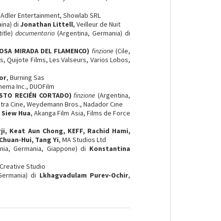
l, Adler Entertainment, Showlab SRL
aina) di
Jonathan Littell
, Veilleur de Nuit
itle)
documentario
(Argentina, Germania) di
OSA MIRADA DEL FLAMENCO)
finzione
(Cile,
s, Quijote Films, Les Valseurs, Varios Lobos,
or
, Burning Sas
inema Inc., DUOFilm
ASTO RECIÉN CORTADO)
finzione
(Argentina,
stra Cine, Weydemann Bros., Nadador Cine
 Siew Hua
, Akanga Film Asia, Films de Force
i, Keat Aun Chong, KEFF, Rachid Hami,
 Chuan-Hui, Tang Yi
, MA Studios Ltd
nia, Germania, Giappone) di
Konstantina
 Creative Studio
 Germania) di
Lkhagvadulam Purev-Ochir
,