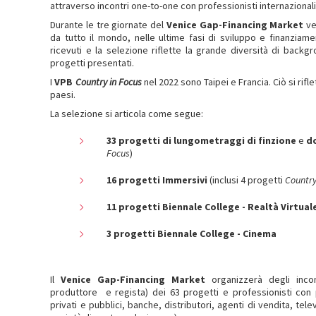
attraverso incontri one-to-one con professionisti internazionali
Durante le tre giornate del
Venice Gap-Financing Market
ve
da tutto il mondo, nelle ultime fasi di sviluppo e finanziame
ricevuti e la selezione riflette la grande diversità di backg
progetti presentati.
I
VPB
Country in Focus
nel 2022 sono Taipei e Francia. Ciò si rifle
paesi.
La selezione si articola come segue:
33 progetti di lungometraggi di finzione
e
d
Focus
)
16 progetti Immersivi
(inclusi 4 progetti
Country
11 progetti Biennale College - Realtà Virtual
3 progetti Biennale College - Cinema
Il
Venice Gap-Financing Market
organizzerà degli inc
produttore e regista) dei 63 progetti e professionisti con p
privati e pubblici, banche, distributori, agenti di vendita, tele