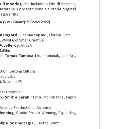
o il mondo),
che includono film di finzione,
erattive. I progetti sono sia storie originali
t garantito.
a (
VPB
Country in Focus 2022
)
.
n Hagard
, CinemaLeap Inc., Floréal Films
, Wowl and Small Creative
Duvelleroy
, Atlas V
taFilm
 di
Tomas Tamosaitis
, Insomniak, Joni Art,
ction, Detona Cultura
uada Labs
i
, Delirium XR
mall Creative
iki Smit
e
Sarah Ticho
, Monobanda, Impro
 Atlantic Productions, Alchemy
Wenning
, Studio Philipp Wenning, Expanding
akpolor Omoregie
, Electric South