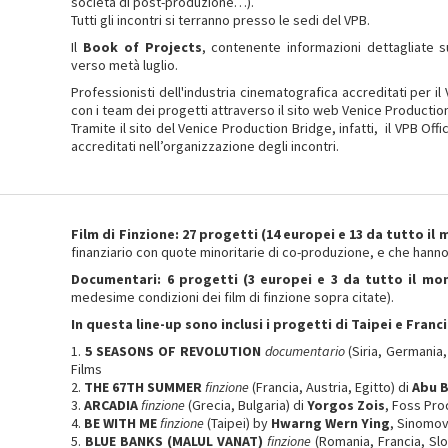
società di post-produzione…).
Tutti gli incontri si terranno presso le sedi del VPB.
Il
Book of Projects
, contenente informazioni dettagliate s
verso metà luglio.
Professionisti dell'industria cinematografica accreditati per i
con i team dei progetti attraverso il sito web Venice Productio
Tramite il sito del Venice Production Bridge, infatti, il VPB Off
accreditati nell’organizzazione degli incontri.
Film di Finzione:
27 progetti (14 europei e 13 da tutto il
finanziario con quote minoritarie di co-produzione, e che hanno 
Documentari:
6 progetti (3 europei e 3 da tutto il m
medesime condizioni dei film di finzione sopra citate).
In questa line-up sono inclusi i progetti di Taipei e Franci
1.
5 SEASONS OF REVOLUTION
documentario
(Siria, Germania
Films
2.
THE 67TH SUMMER
finzione
(Francia, Austria, Egitto) di
Abu 
3.
ARCADIA
finzione
(Grecia, Bulgaria) di
Yorgos Zois
, Foss Pr
4.
BE WITH ME
finzione
(Taipei) by
Hwarng Wern Ying
, Sinomov
5.
BLUE BANKS (MALUL VANAT)
finzione
(Romania, Francia, Slo