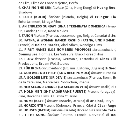
de Film, Films de Force Majeure, Perfo
6.
CHASING THE SUN
finzione
(Cina, Hong Kong) di
Huang Ruo
Shadows
7.
COLD (KULDI)
finzione
(Islanda, Belgio) di
Erlingur T
Entertainment, Mirage Films
8.
AN ENDLESS SUNDAY (UNA STERMINATA DOMENICA)
finzi
Srl, Fandango SPA, Road Movies
9.
FANON
finzione
(Francia, Lussemburgo, Belgio, Canada) di
Je
10.
FATNA, A WOMAN NAMED RASHID (FATNA, UNE FEMME
Francia) di
Helene Harder
, Abel Aflam, Wendigo Films
11.
FIRST NAMES (LOS NOMBRES PROPIOS)
documentario
(
Dominguez
, Hormiga, Les Valseurs, Black Forest Films
12.
FLOW
finzione
(Francia, Germania, Lettonia) di
Gints Zil
Productions, Dream Well Studios
13.
FÜR IRENA
documentario
(Lituania, Estonia, Bulgaria) di
Gied
14.
GOD WILL NOT HELP (BOG NECE POMOCI)
finzione
(Croazia,
15.
A GOLDEN LIFE (OR DE VIE)
documentario
(Francia, Benin, B
de la Caravane, Merveilles Production, Imedia
16.
HER SECOND CHANCE (LA SECONDA VITA)
finzione
(Italia) di
17.
HOLD ME TIGHT (AGÁRRAME FUERTE)
finzione
(Uruguay)
Cine, Bocacha Films. Agustina Chiarino
18.
HOME (BAYIT)
finzione
(Israele, Ucraina) di
Or Sinai
, Baryo
19.
HORIZONTE
finzione
(Colombia, Francia, Cile) di
César Aug
20.
HOUSES (BATIM)
finzione
(Israele) di
Veronica Nicole Te
21.
I THE SONG
finzione
(Bhutan, Francia, Norvegia) di
De