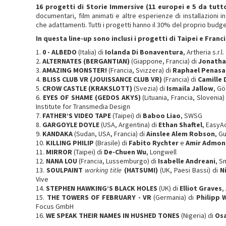
16 progetti di Storie Immersive (11 europei e 5 da tutt
documentari, film animati e altre esperienze di installazioni int
che adattamenti. Tutti i progetti hanno il 30% del proprio budge
In questa line-up sono inclusi i progetti di Taipei e Franci
1.
0 - ALBEDO
(Italia) di
Iolanda Di Bonaventura
, Artheria s.r.l.
2.
ALTERNATES (BERGANTIAN)
(Giappone, Francia) di
Jonatha
3.
AMAZING MONSTER!
(Francia, Svizzera) di
Raphael Penasa
4.
BLISS CLUB VR (JOUISSANCE CLUB VR)
(Francia) di
Camille 
5.
CROW CASTLE (KRAKSLOTT)
(Svezia) di
Ismaila Jallow
, Gö
6.
EYES OF SHAME (GEDOS AKYS)
(Lituania, Francia, Slovenia)
Institute for Transmedia Design
7.
FATHER’S VIDEO TAPE
(Taipei) di
Baboo Liao
, SWSG
8.
GARGOYLE DOYLE
(USA, Argentina) di
Ethan Shaftel
, EasyA
9.
KANDAKA
(Sudan, USA, Francia) di
Ainslee Alem Robson
, G
10.
KILLING PHILIP
(Brasile) di
Fabito Rychter
e
Amir Admon
11.
MIRROR
(Taipei) di
De-Chuen Wu
, Longwell
12.
NANA LOU
(Francia, Lussemburgo) di
Isabelle Andreani
, S
13.
SOULPAINT
working title
(HATSUMI)
(UK, Paesi Bassi) di
N
Vive
14.
STEPHEN HAWKING’S BLACK HOLES
(UK) di
Elliot Graves
,
15.
THE TOWERS OF FEBRUARY - VR
(Germania) di
Philipp 
Focus GmbH
16.
WE SPEAK THEIR NAMES IN HUSHED TONES
(Nigeria) di
Os