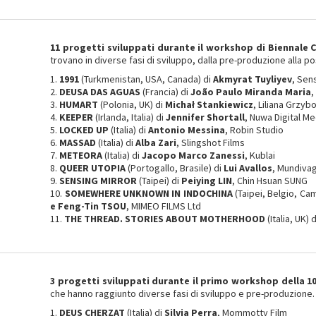
11 progetti sviluppati durante il workshop di Biennale 
trovano in diverse fasi di sviluppo, dalla pre-produzione alla p
1.
1991
(Turkmenistan, USA, Canada) di
Akmyrat Tuyliyev
, Sen
2.
DEUSA DAS AGUAS
(Francia) di
João Paulo Miranda Maria
,
3.
HUMART
(Polonia, UK) di
Michał Stankiewicz
, Liliana Grzy
4.
KEEPER
(Irlanda, Italia) di
Jennifer Shortall
, Nuwa Digital Me
5.
LOCKED UP
(Italia) di
Antonio Messina
, Robin Studio
6.
MASSAD
(Italia) di
Alba Zari
, Slingshot Films
7.
METEORA
(Italia) di
Jacopo Marco Zanessi
, Kublai
8.
QUEER UTOPIA
(Portogallo, Brasile) di
Lui Avallos
, Mundiva
9.
SENSING MIRROR
(Taipei) di
Peiying LIN
, Chin Hsuan SUNG
10.
SOMEWHERE UNKNOWN IN INDOCHINA
(Taipei, Belgio, Ca
e Feng-Tin TSOU
, MIMEO FILMS Ltd
11.
THE THREAD. STORIES ABOUT MOTHERHOOD
(Italia, UK) 
3 progetti sviluppati durante il primo workshop della 10
che hanno raggiunto diverse fasi di sviluppo e pre-produzione.
1.
DEUS CHERZAT
(Italia) di
Silvia Perra
, Mommotty Film