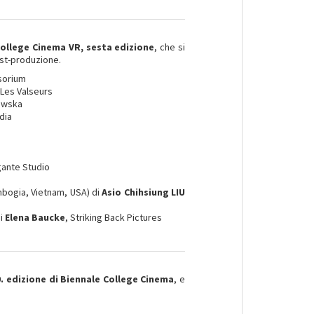
College Cinema VR, sesta edizione
, che si
ost-produzione.
sorium
 Les Valseurs
bowska
dia
gante Studio
mbogia, Vietnam, USA) di
Asio Chihsiung LIU
di
Elena Baucke
, Striking Back Pictures
. edizione di Biennale College Cinema
, e