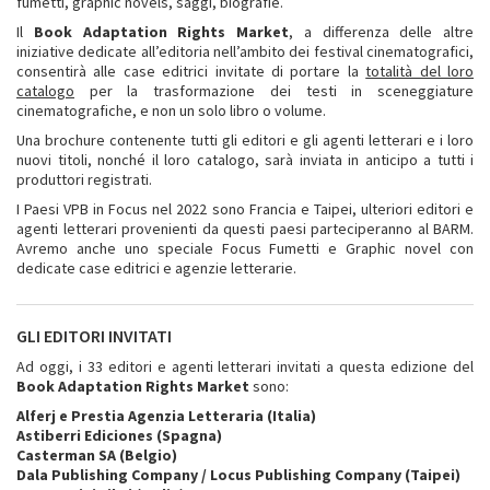
fumetti, graphic novels, saggi, biografie.
Il
Book Adaptation Rights Market
, a differenza delle altre
iniziative dedicate all’editoria nell’ambito dei festival cinematografici,
consentirà alle case editrici invitate di portare la
totalità del loro
catalogo
per la trasformazione dei testi in sceneggiature
cinematografiche, e non un solo libro o volume.
Una brochure contenente tutti gli editori e gli agenti letterari e i loro
nuovi titoli, nonché il loro catalogo, sarà inviata in anticipo a tutti i
produttori registrati.
I Paesi VPB in Focus nel 2022 sono Francia e Taipei, ulteriori editori e
agenti letterari provenienti da questi paesi parteciperanno al BARM.
Avremo anche uno speciale Focus Fumetti e Graphic novel con
dedicate case editrici e agenzie letterarie.
GLI EDITORI INVITATI
Ad oggi, i 33 editori e agenti letterari invitati a questa edizione del
Book Adaptation Rights Market
sono:
Alferj e Prestia Agenzia Letteraria (Italia)
Astiberri Ediciones (Spagna)
Casterman SA (Belgio)
Dala Publishing Company / Locus Publishing Company (Taipei)