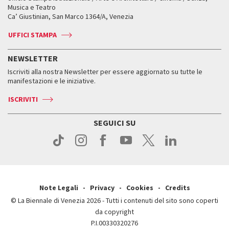
Orari e sedi
Leone d’oro alla carriera
Musica e Teatro
Biennale College ASAC
Come raggiungerci
Orari e sedi
Come raggiungerci
Ca’ Giustinian, San Marco 1364/A, Venezia
Biglietti
Leone d’argento
Biennale Channel
Contatti
Biglietti
Contatti
Accrediti
Edizioni passate
UFFICI STAMPA
ASAC DATI
Press
Accrediti
Press
Servizi al pubblico
Storia
FAQ
NEWSLETTER
Come raggiungerci
Orari e sedi
Servizi al pubblico
Iscriviti alla nostra Newsletter per essere aggiornato su tutte le
Contatti
Biglietti
Orari e sedi
Come raggiungerci
manifestazioni e le iniziative.
Press
Servizi al pubblico
News
Contatti
ISCRIVITI
Come raggiungerci
Servizi al pubblico
Press
Contatti
Come raggiungerci
SEGUICI SU
Press
Contatti
Press
Note Legali
Privacy
Cookies
Credits
© La Biennale di Venezia 2026 - Tutti i contenuti del sito sono coperti
da copyright
P.I.00330320276