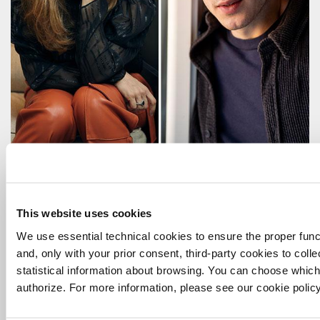
CINEMA
This website uses cookies
28 LUGLIO 2026
We use essential technical cookies to ensure the proper funct
GRETA SCARANO CON NICOLAS
and, only with your prior consent, third-party cookies to col
MAUPAS CONDUCONO LE SERATE DI
statistical information about browsing. You can choose which
APERTURA E CHIUSURA DI VENEZIA
authorize. For more information, please see our cookie policy
83