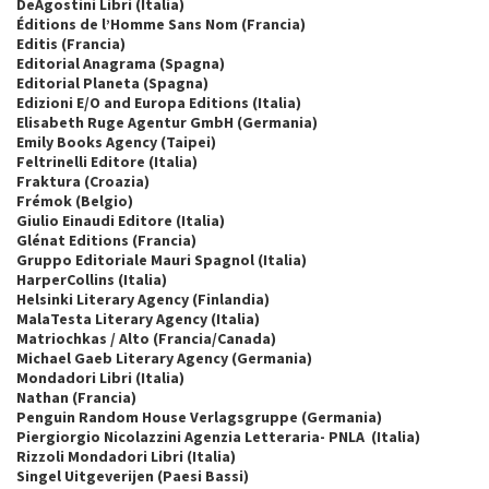
DeAgostini Libri (Italia)
Éditions de l’Homme Sans Nom (Francia)
Editis (Francia)
Editorial Anagrama (Spagna)
Editorial Planeta (Spagna)
Edizioni E/O and Europa Editions (Italia)
Elisabeth Ruge Agentur GmbH (Germania)
Emily Books Agency (Taipei)
Feltrinelli Editore (Italia)
Fraktura (Croazia)
Frémok (Belgio)
Giulio Einaudi Editore (Italia)
Glénat Editions (Francia)
Gruppo Editoriale Mauri Spagnol (Italia)
HarperCollins (Italia)
Helsinki Literary Agency (Finlandia)
MalaTesta Literary Agency (Italia)
Matriochkas / Alto (Francia/Canada)
Michael Gaeb Literary Agency (Germania)
Mondadori Libri (Italia)
Nathan (Francia)
Penguin Random House Verlagsgruppe (Germania)
Piergiorgio Nicolazzini Agenzia Letteraria- PNLA (Italia)
Rizzoli Mondadori Libri (Italia)
Singel Uitgeverijen (Paesi Bassi)