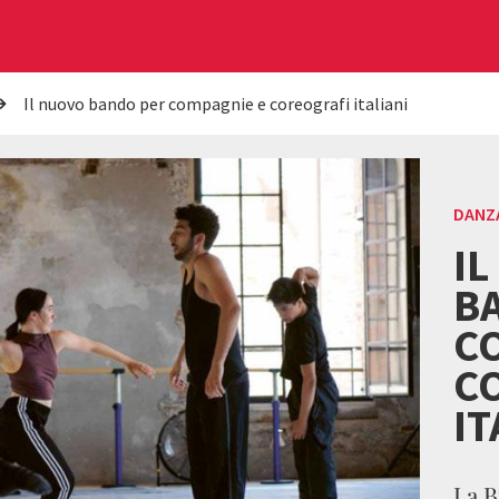
Il nuovo bando per compagnie e coreografi italiani
DANZ
I
B
C
C
IT
La B