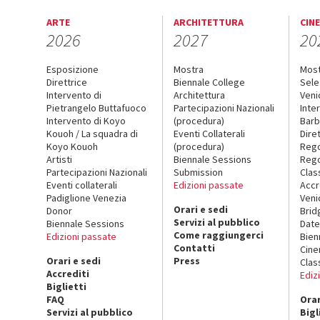
ARTE
ARCHITETTURA
CIN
2026
2027
20
Esposizione
Mostra
Mos
Direttrice
Biennale College
Sele
Intervento di
Architettura
Veni
Pietrangelo Buttafuoco
Partecipazioni Nazionali
Inte
Intervento di Koyo
(procedura)
Barb
Kouoh / La squadra di
Eventi Collaterali
Dire
Koyo Kouoh
(procedura)
Reg
Artisti
Biennale Sessions
Rego
Partecipazioni Nazionali
Submission
Clas
Eventi collaterali
Edizioni passate
Accr
Padiglione Venezia
Veni
Orari e sedi
Donor
Brid
Servizi al pubblico
Biennale Sessions
Date
Come raggiungerci
Edizioni passate
Bien
Contatti
Cin
Orari e sedi
Press
Clas
Accrediti
Ediz
Biglietti
FAQ
Orar
Servizi al pubblico
Bigl