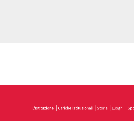
L'Istituzione
Cariche istituzionali
Storia
Luoghi
Spo