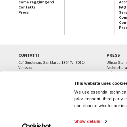
Come raggiungerci
Accr
Contatti
FAQ
Press
Serv
Com
Con
Pre
CONTATTI
PRESS
Ca’ Giustinian, San Marco 1364/A - 30124
Ufficio Stam
Venezia
Architettura
Tel. 041 5218711
Ca’ Giustini
email info@labiennale.org
UFFICI ST
This website uses cookie
TUTTI I CONTATTI
We use essential technical 
prior consent, third-party
can choose which cookies t
© L
Show details