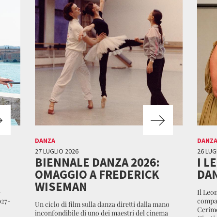
DANZA
DANZ
27 LUGLIO 2026
26 LUG
BIENNALE DANZA 2026:
I L
OMAGGIO A FREDERICK
DAN
WISEMAN
e
Il Leon
027-
compag
Un ciclo di film sulla danza diretti dalla mano
Cerimo
inconfondibile di uno dei maestri del cinema