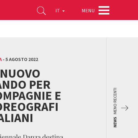
MENU
IT
A
-
5 AGOSTO 2022
L NUOVO
ANDO PER
OMPAGNIE E
MENO RECENTI
OREOGRAFI
ALIANI
NEWS
iennale Danza destina