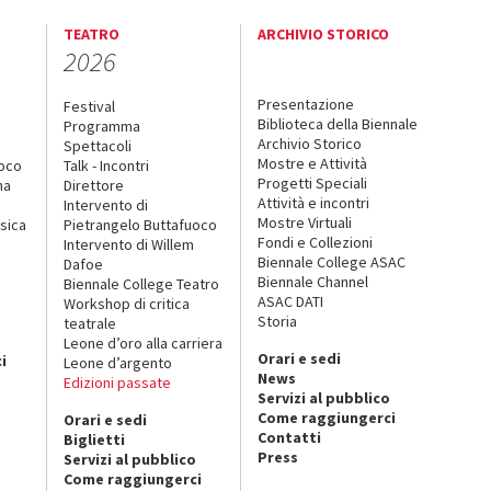
TEATRO
ARCHIVIO STORICO
2026
Presentazione
Festival
Biblioteca della Biennale
Programma
Archivio Storico
Spettacoli
Mostre e Attività
uoco
Talk - Incontri
Progetti Speciali
na
Direttore
Attività e incontri
Intervento di
Mostre Virtuali
sica
Pietrangelo Buttafuoco
Fondi e Collezioni
Intervento di Willem
Biennale College ASAC
Dafoe
Biennale Channel
Biennale College Teatro
ASAC DATI
Workshop di critica
Storia
teatrale
o
Leone d’oro alla carriera
Orari e sedi
i
Leone d’argento
News
Edizioni passate
Servizi al pubblico
Come raggiungerci
Orari e sedi
Contatti
Biglietti
Press
Servizi al pubblico
Come raggiungerci