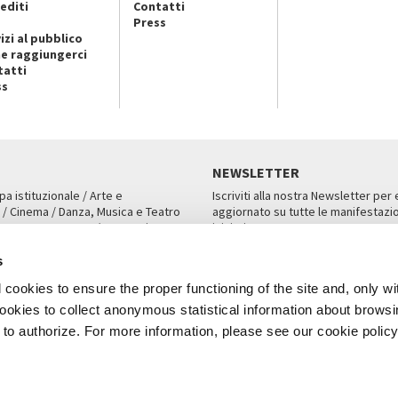
editi
Contatti
Press
izi al pubblico
e raggiungerci
tatti
ss
NEWSLETTER
pa istituzionale / Arte e
Iscriviti alla nostra Newsletter per
 / Cinema / Danza, Musica e Teatro
aggiornato su tutte le manifestazio
an, San Marco 1364/A, Venezia
iniziative.
AMPA
ISCRIVITI
s
cookies to ensure the proper functioning of the site and, only wi
 cookies to collect anonymous statistical information about brows
o authorize. For more information, please see our cookie policy
Note Legali
Privacy
Cookies
Credits
a Biennale di Venezia 2026 - Tutti i contenuti del sito sono coperti da copyr
P.I.00330320276