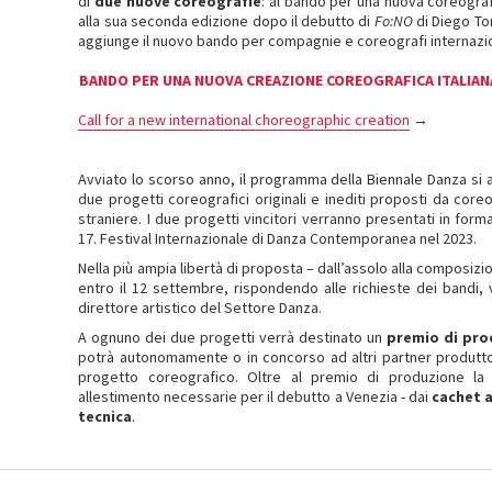
di
due
nuove coreografie
: al bando per una nuova coreograf
alla sua seconda edizione dopo il debutto di
Fo:NO
di Diego Tor
aggiunge il nuovo bando per compagnie e coreografi internazio
BANDO PER UNA NUOVA CREAZIONE COREOGRAFICA ITALIAN
Call for a new international choreographic creation
→
Avviato lo scorso anno, il programma della Biennale Danza si a
due progetti coreografici originali e inediti proposti da cor
straniere. I due progetti vincitori verranno presentati in forma
17. Festival Internazionale di Danza Contemporanea nel 2023.
Nella più ampia libertà di proposta – dall’assolo alla composiz
entro il 12 settembre, rispondendo alle richieste dei bandi,
direttore artistico del Settore Danza.
A ognuno dei due progetti verrà destinato un
premio di pro
potrà autonomamente o in concorso ad altri partner produttori
progetto coreografico. Oltre al premio di produzione la
allestimento necessarie per il debutto a Venezia - dai
cachet a
tecnica
.