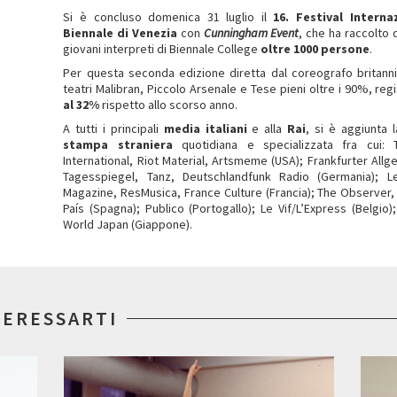
Si è concluso domenica 31 luglio il
16. Festival Intern
Biennale di Venezia
con
Cunningham Event
, che ha raccolto 
giovani interpreti di Biennale College
oltre 1000 persone
.
Per questa seconda edizione diretta dal coreografo britan
teatri Malibran, Piccolo Arsenale e Tese pieni oltre i 90%, re
al 32%
rispetto allo scorso anno.
A tutti i principali
media italiani
e alla
Rai
, si è aggiunta 
stampa straniera
quotidiana e specializzata fra cui:
International, Riot Material, Artsmeme (USA); Frankfurter Al
Tagesspiegel, Tanz, Deutschlandfunk Radio (Germania); L
Magazine, ResMusica, France Culture (Francia); The Observer, 
País (Spagna); Publico (Portogallo); Le Vif/L’Express (Belgi
World Japan (Giappone).
TERESSARTI