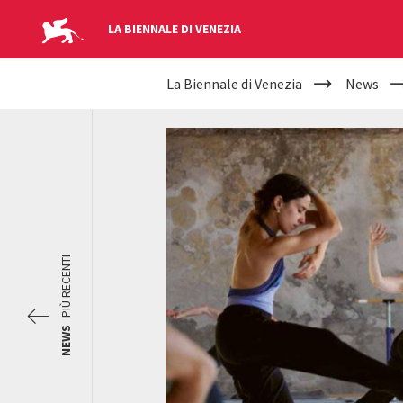
LA BIENNALE DI VENEZIA
YOUR
Salta al contenuto principale
La Biennale di Venezia
News
ARE
HERE
PIÙ RECENTI
NEWS