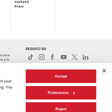
Contatti
Press
SEGUICI SU
 essere
ni e le
Accept
th your
ing. You
Preferences
.
ight
Reject