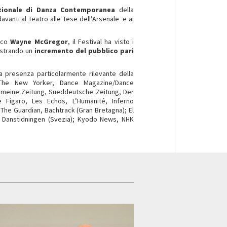
azionale di Danza Contemporanea
della
davanti al Teatro alle Tese dell’Arsenale e ai
nico
Wayne McGregor
, il Festival ha visto i
gistrando un
incremento del pubblico pari
la presenza particolarmente rilevante della
 The New Yorker, Dance Magazine/Dance
lgemeine Zeitung, Sueddeutsche Zeitung, Der
e Figaro, Les Echos, L’Humanité, Inferno
The Guardian, Bachtrack (Gran Bretagna); El
o); Danstidningen (Svezia); Kyodo News, NHK