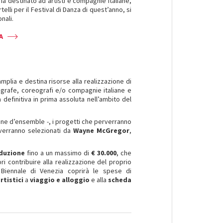
ia destinato ad artisti e compagnie italiane,
telli per il Festival di Danza di quest’anno, si
nali.
A
mplia e destina risorse alla realizzazione di
eografe, coreografi e/o compagnie italiane e
 definitiva in prima assoluta nell’ambito del
ione d’ensemble -, i progetti che perverranno
 verranno selezionati da
Wayne McGregor
,
duzione
fino a un massimo di
€ 30.000
, che
 contribuire alla realizzazione del proprio
 Biennale di Venezia coprirà le spese di
rtistici
a
viaggio e alloggio
e alla
scheda