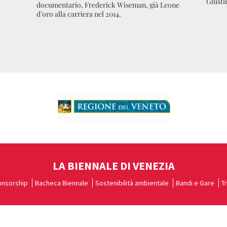
Giustin
documentario, Frederick Wiseman, già Leone
d’oro alla carriera nel 2014.
LA BIENNALE DI VENEZIA
nsorship
Bacheca Biennale
Sostenibilità ambientale
Bandi e Gare
T