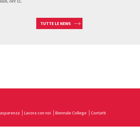
ian, ore 12.
TUTTE LE NEWS
rasparenza
Lavora con noi
Biennale College
Contatti