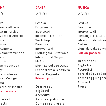
EMA
DANZA
MUSICA
26
2026
2026
tra
Festival
Festival
zione ufficiale
Programma
Direttrice
ce Immersive
Spettacoli
Intervento di
rvento di Alberto
Incontri - Film - Libri -
Pietrangelo Buttaf
era
Workshop
Intervento di Cateri
ttore
Direttore
Barbieri
olamento
Intervento di
Biennale College Mu
lamento Venezia
Pietrangelo Buttafuoco
Edizioni passate
sici
Intervento di Wayne
Orari e sedi
editi
McGregor
Biglietti
ce Production
Biennale College Danza
Accrediti
ge
Leone d’oro alla carriera
Servizi al pubblic
 e scadenze
Leone d’argento
Come raggiungerc
nale College
Edizioni passate
Contatti
ema
Orari e sedi
Press
sici fuori Mostra
Biglietti
ioni passate
Accrediti
i e sedi
Servizi al pubblico
ietti
Come raggiungerci