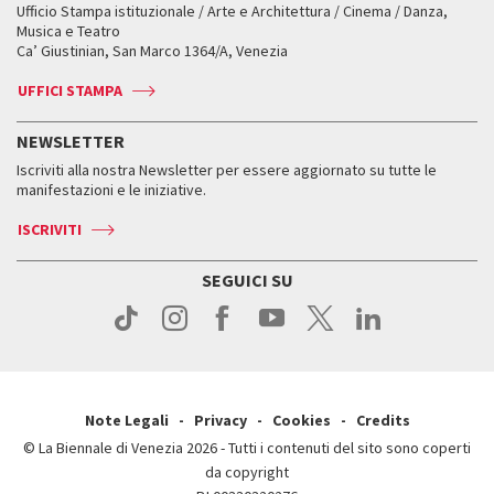
Workshop di critica teatrale
Ufficio Stampa istituzionale / Arte e Architettura / Cinema / Danza,
Fondi e Collezioni
Servizi al pubblico
Servizi al pubblico
Orari e sedi
Leone d’oro alla carriera
Musica e Teatro
Biennale College ASAC
Come raggiungerci
Orari e sedi
Come raggiungerci
Ca’ Giustinian, San Marco 1364/A, Venezia
Biglietti
Leone d’argento
Biennale Channel
Contatti
Biglietti
Contatti
Accrediti
Edizioni passate
UFFICI STAMPA
ASAC DATI
Press
Accrediti
Press
Servizi al pubblico
Storia
FAQ
NEWSLETTER
Come raggiungerci
Orari e sedi
Servizi al pubblico
Iscriviti alla nostra Newsletter per essere aggiornato su tutte le
Contatti
Biglietti
Orari e sedi
Come raggiungerci
manifestazioni e le iniziative.
Press
Servizi al pubblico
News
Contatti
ISCRIVITI
Come raggiungerci
Servizi al pubblico
Press
Contatti
Come raggiungerci
SEGUICI SU
Press
Contatti
Press
Note Legali
Privacy
Cookies
Credits
© La Biennale di Venezia 2026 - Tutti i contenuti del sito sono coperti
da copyright