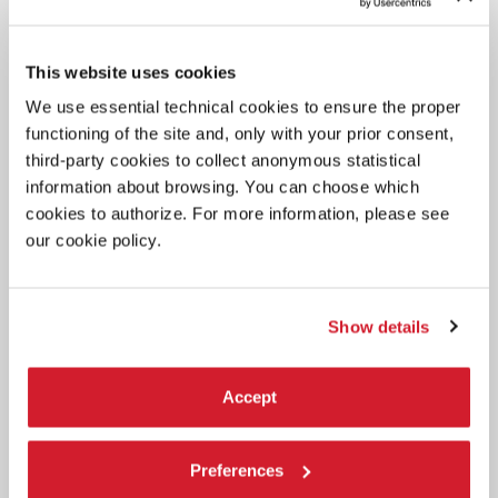
This website uses cookies
We use essential technical cookies to ensure the proper
functioning of the site and, only with your prior consent,
third-party cookies to collect anonymous statistical
information about browsing. You can choose which
cookies to authorize. For more information, please see
our cookie policy.
LA BIENNALE
3 AGOSTO 2026
Show details
L’UNDICESIMA PUNTATA DEL
PODCAST LA BIENNALE ON AIR
Accept
Biennale Danza 2026 raccontata dai suoi protagonisti / Un
intervento esclusivo di Frances Rings e Stephen Page / Leoni d’oro
di Danza con Bangarra Dance Theatre / Altri contributi di
Francesco Casetti, Manuela Infante e Gala Porras-Kim.
Preferences