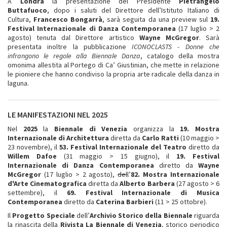
A
Londra
la presentazione del Presidente
Pietrangelo
Buttafuoco
, dopo i saluti del Direttore dell’Istituto Italiano di
Cultura,
Francesco Bongarrà
, sarà seguita da una preview sul
19.
Festival Internazionale di Danza Contemporanea
(17 luglio > 2
agosto) tenuta dal Direttore artistico
Wayne McGregor
. Sarà
presentata inoltre la pubblicazione
ICONOCLASTS - Donne che
infrangono le regole alla Biennale Danza
, catalogo della mostra
omonima allestita al Portego di Ca’ Giustinian, che mette in relazione
le pioniere che hanno condiviso la propria arte radicale della danza in
laguna.
LE MANIFESTAZIONI NEL 2025
Nel
2025
la
Biennale di Venezia
organizza la
19. Mostra
Internazionale di Architettura
diretta da
Carlo Ratti
(10 maggio >
23 novembre), il
53. Festival Internazionale del Teatro
diretto da
Willem Dafoe
(31 maggio > 15 giugno), il
19. Festival
Internazionale di Danza Contemporanea
diretto da
Wayne
McGregor
(17 luglio > 2 agosto),
del
l’
82. Mostra Internazionale
d'Arte Cinematografica
diretta da
Alberto Barbera
(27 agosto > 6
settembre), il
69. Festival Internazionale di Musica
Contemporanea
diretto da
Caterina Barbieri
(11 > 25 ottobre).
Il
Progetto
Speciale
dell’
Archivio
Storico della Biennale
riguarda
la rinascita della
Rivista La Biennale di Venezia
, storico periodico