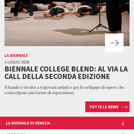
LA BIENNALE
1 LUGLIO 2026
BIENNALE COLLEGE BLEND: AL VIA LA
CALL DELLA SECONDA EDIZIONE
Il bando è rivolto a 6 giovani artisti/e per lo sviluppo di opere che
coinvolgono più forme di espressione.
TUTTE LE NEWS
LA BIENNALE DI VENEZIA
L'Istituzione