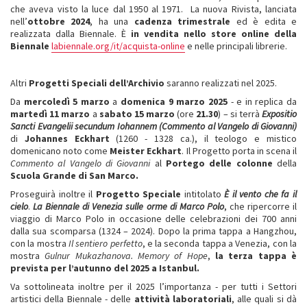
che aveva visto la luce dal 1950 al 1971. La nuova Rivista, lanciata
nell’
ottobre 2024
, ha una
cadenza trimestrale
ed è edita e
realizzata dalla Biennale. È
in vendita nello store online della
Biennale
labiennale.org/it/acquista-online
e nelle principali librerie.
Altri
Progetti Speciali dell’Archivio
saranno realizzati nel 2025.
Da
mercoledì 5 marzo
a
domenica 9 marzo 2025
- e in replica da
martedì 11 marzo
a
sabato 15 marzo
(ore
21.30
) – si terrà
Expositio
Sancti Evangelii secundum Iohannem (Commento al Vangelo di Giovanni)
di
Johannes
Eckhart
(1260 - 1328 ca.), il teologo e mistico
domenicano noto come
Meister Eckhart
. Il Progetto porta in scena il
Commento al Vangelo di Giovanni
al
Portego delle colonne
della
Scuola Grande di San Marco.
Proseguirà inoltre il
Progetto Speciale
intitolato
È il vento che fa il
cielo
.
La Biennale di Venezia sulle orme di Marco Polo
, che ripercorre il
viaggio di Marco Polo in occasione delle celebrazioni dei 700 anni
dalla sua scomparsa (1324 – 2024). Dopo la prima tappa a Hangzhou,
con la mostra
Il sentiero perfetto
, e la seconda tappa a Venezia, con la
mostra
Gulnur Mukazhanova. Memory of Hope
,
la terza tappa è
prevista per l’autunno del 2025 a Istanbul.
Va sottolineata inoltre per il 2025 l’importanza - per tutti i Settori
artistici della Biennale - delle
attività laboratoriali
, alle quali si dà