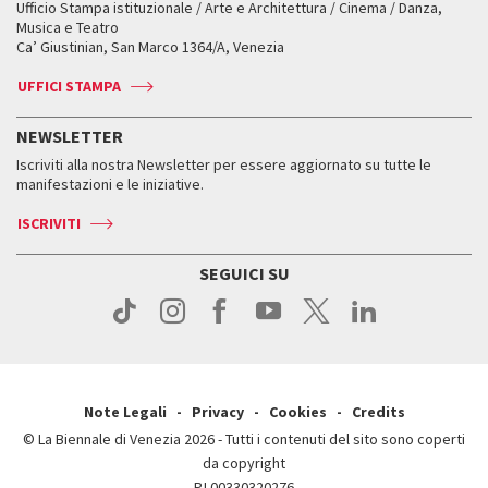
Ufficio Stampa istituzionale / Arte e Architettura / Cinema / Danza,
Fondi e Collezioni
Servizi al pubblico
Servizi al pubblico
Orari e sedi
Leone d’oro alla carriera
Musica e Teatro
Biennale College ASAC
Come raggiungerci
Orari e sedi
Come raggiungerci
Ca’ Giustinian, San Marco 1364/A, Venezia
Biglietti
Leone d’argento
Biennale Channel
Contatti
Biglietti
Contatti
Accrediti
Edizioni passate
UFFICI STAMPA
ASAC DATI
Press
Accrediti
Press
Servizi al pubblico
Storia
FAQ
NEWSLETTER
Come raggiungerci
Orari e sedi
Servizi al pubblico
Iscriviti alla nostra Newsletter per essere aggiornato su tutte le
Contatti
Biglietti
Orari e sedi
Come raggiungerci
manifestazioni e le iniziative.
Press
Servizi al pubblico
News
Contatti
ISCRIVITI
Come raggiungerci
Servizi al pubblico
Press
Contatti
Come raggiungerci
SEGUICI SU
Press
Contatti
Press
Note Legali
Privacy
Cookies
Credits
© La Biennale di Venezia 2026 - Tutti i contenuti del sito sono coperti
da copyright
P.I.00330320276