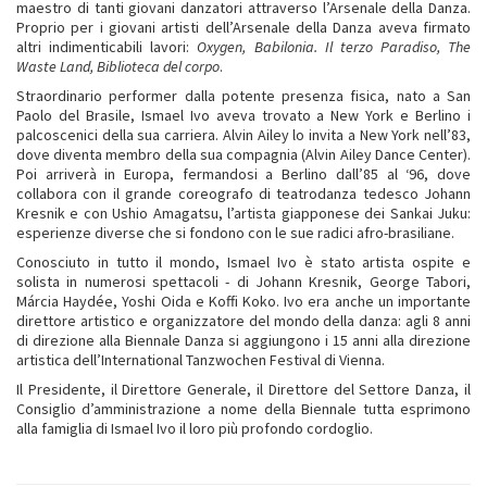
maestro di tanti giovani danzatori attraverso l’Arsenale della Danza.
Proprio per i giovani artisti dell’Arsenale della Danza aveva firmato
altri indimenticabili lavori:
Oxygen, Babilonia. Il terzo Paradiso, The
Waste Land, Biblioteca del corpo
.
Straordinario performer dalla potente presenza fisica, nato a San
Paolo del Brasile, Ismael Ivo aveva trovato a New York e Berlino i
palcoscenici della sua carriera. Alvin Ailey lo invita a New York nell’83,
dove diventa membro della sua compagnia (Alvin Ailey Dance Center).
Poi arriverà in Europa, fermandosi a Berlino dall’85 al ‘96, dove
collabora con il grande coreografo di teatrodanza tedesco Johann
Kresnik e con Ushio Amagatsu, l’artista giapponese dei Sankai Juku:
esperienze diverse che si fondono con le sue radici afro-brasiliane.
Conosciuto in tutto il mondo, Ismael Ivo è stato artista ospite e
solista in numerosi spettacoli - di Johann Kresnik, George Tabori,
Márcia Haydée, Yoshi Oida e Koffi Koko. Ivo era anche un importante
direttore artistico e organizzatore del mondo della danza: agli 8 anni
di direzione alla Biennale Danza si aggiungono i 15 anni alla direzione
artistica dell’International Tanzwochen Festival di Vienna.
Il Presidente, il Direttore Generale, il Direttore del Settore Danza, il
Consiglio d’amministrazione a nome della Biennale tutta esprimono
alla famiglia di Ismael Ivo il loro più profondo cordoglio.