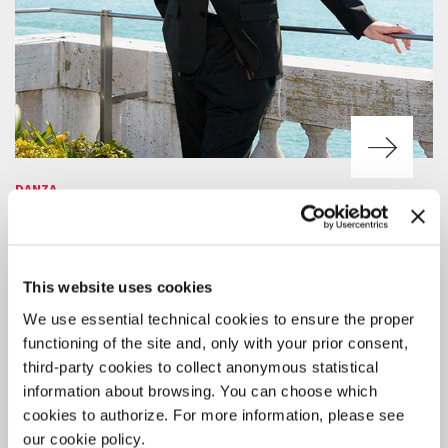
DANZA
31 LUGLIO 2026
17.000 PRESENZE ALLA BIENNALE
DANZA 2026
This website uses cookies
Sir Wayne McGregor confermato Direttore artistico del settore
Danza per il biennio 2027-2028.
We use essential technical cookies to ensure the proper
functioning of the site and, only with your prior consent,
third-party cookies to collect anonymous statistical
information about browsing. You can choose which
cookies to authorize. For more information, please see
our cookie policy.