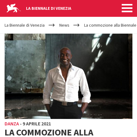
LA BIENNALE DI VENEZIA
YOUR
Salta al contenuto principale
ARE
La Biennale di Venezia
News
La commozione alla Biennale 
HERE
DANZA
-
9 APRILE 2021
LA COMMOZIONE ALLA