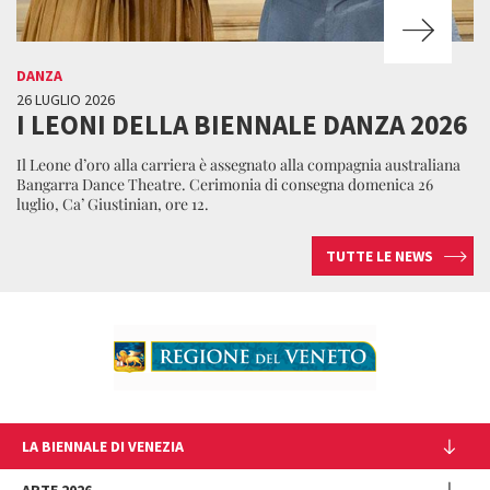
DANZA
26 LUGLIO 2026
I LEONI DELLA BIENNALE DANZA 2026
Il Leone d’oro alla carriera è assegnato alla compagnia australiana
Bangarra Dance Theatre. Cerimonia di consegna domenica 26
luglio, Ca’ Giustinian, ore 12.
TUTTE LE NEWS
LA BIENNALE DI VENEZIA
L'Istituzione
ARTE 2026