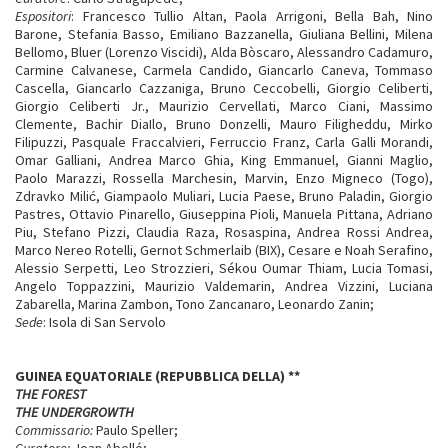
Espositori
: Francesco Tullio Altan, Paola Arrigoni, Bella Bah, Nino
Barone, Stefania Basso, Emiliano Bazzanella, Giuliana Bellini, Milena
Bellomo, Bluer (Lorenzo Viscidi), Alda Bòscaro, Alessandro Cadamuro,
Carmine Calvanese, Carmela Candido, Giancarlo Caneva, Tommaso
Cascella, Giancarlo Cazzaniga, Bruno Ceccobelli, Giorgio Celiberti,
Giorgio Celiberti Jr., Maurizio Cervellati, Marco Ciani, Massimo
Clemente, Bachir DiaIlo, Bruno Donzelli, Mauro Filigheddu, Mirko
Filipuzzi, Pasquale Fraccalvieri, Ferruccio Franz, Carla Galli Morandi,
Omar Galliani, Andrea Marco Ghia, King Emmanuel, Gianni Maglio,
Paolo Marazzi, Rossella Marchesin, Marvin, Enzo Migneco (Togo),
Zdravko Milić, Giampaolo Muliari, Lucia Paese, Bruno Paladin, Giorgio
Pastres, Ottavio Pinarello, Giuseppina Pioli, Manuela Pittana, Adriano
Piu, Stefano Pizzi, Claudia Raza, Rosaspina, Andrea Rossi Andrea,
Marco Nereo Rotelli, Gernot Schmerlaib (BIX), Cesare e Noah Serafino,
Alessio Serpetti, Leo Strozzieri, Sékou Oumar Thiam, Lucia Tomasi,
Angelo Toppazzini, Maurizio Valdemarin, Andrea Vizzini, Luciana
Zabarella, Marina Zambon, Tono Zancanaro, Leonardo Zanin;
Sede
: Isola di San Servolo
GUINEA EQUATORIALE (REPUBBLICA DELLA)
**
THE FOREST
THE UNDERGROWTH
Commissario:
Paulo Speller;
Curatore:
Joan Abelló;