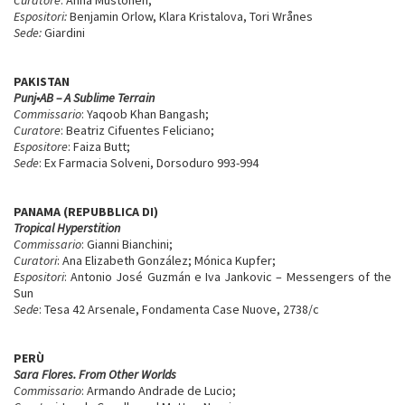
Espositori:
Benjamin Orlow, Klara Kristalova, Tori Wrånes
Sede:
Giardini
PAKISTAN
Punj•AB – A Sublime Terrain
Commissario
: Yaqoob Khan Bangash;
Curatore
: Beatriz Cifuentes Feliciano;
Espositore
: Faiza Butt;
Sede
: Ex Farmacia Solveni, Dorsoduro 993-994
PANAMA (REPUBBLICA DI)
Tropical Hyperstition
Commissario
: Gianni Bianchini;
Curatori
: Ana Elizabeth González; Mónica Kupfer;
Espositori
: Antonio José Guzmán e Iva Jankovic – Messengers of the
Sun
Sede
: Tesa 42 Arsenale, Fondamenta Case Nuove, 2738/c
PERÙ
Sara Flores. From Other Worlds
Commissario
: Armando Andrade de Lucio;