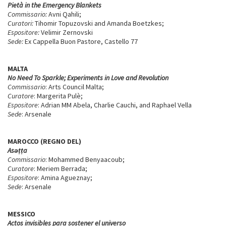
Pietà in the Emergency Blankets
Commissario:
Avni Qahili;
Curatori:
Tihomir Topuzovski and Amanda Boetzkes;
Espositore:
Velimir Zernovski
Sede:
Ex Cappella Buon Pastore, Castello 77
MALTA
No Need To Sparkle; Experiments in Love and Revolution
Commissario
: Arts Council Malta;
Curatore
: Margerita Pulè;
Espositore
: Adrian MM Abela, Charlie Cauchi, and Raphael Vella
Sede
: Arsenale
MAROCCO (REGNO DEL)
As
ǝṭṭ
a
Commissario
: Mohammed Benyaacoub;
Curatore
: Meriem Berrada;
Espositore
: Amina Agueznay;
Sede
: Arsenale
MESSICO
Actos invisibles para sostener el universo