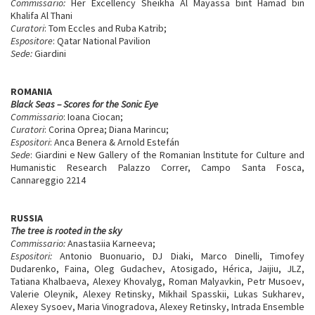
Commissario:
Her Excellency Sheikha Al Mayassa bint Hamad bin
Khalifa Al Thani
Curatori
: Tom Eccles and Ruba Katrib;
Espositore
: Qatar National Pavilion
Sede:
Giardini
ROMANIA
Black Seas – Scores for the Sonic Eye
Commissario
: Ioana Ciocan;
Curatori
: Corina Oprea; Diana Marincu;
Espositori
: Anca Benera & Arnold Estefán
Sede
: Giardini e New Gallery of the Romanian lnstitute for Culture and
Humanistic Research Palazzo Correr, Campo Santa Fosca,
Cannareggio 2214
RUSSIA
The tree is rooted in the sky
Commissario:
Anastasiia Karneeva;
Espositori:
Antonio Buonuario, DJ Diaki, Marco Dinelli, Timofey
Dudarenko, Faina, Oleg Gudachev, Atosigado, Hérica, Jaijiu, JLZ,
Tatiana Khalbaeva, Alexey Khovalyg, Roman Malyavkin, Petr Musoev,
Valerie Oleynik, Alexey Retinsky, Mikhail Spasskii, Lukas Sukharev,
Alexey Sysoev, Maria Vinogradova, Alexey Retinsky, Intrada Ensemble