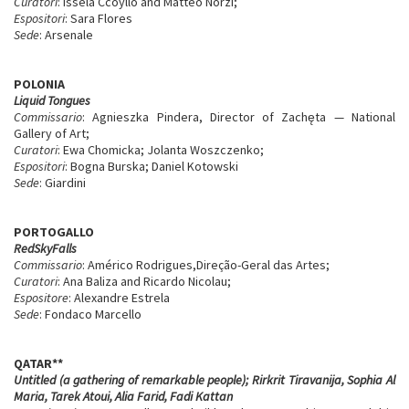
Curatori
: Issela Ccoyllo and Matteo Norzi;
Espositori
: Sara Flores
Sede
: Arsenale
POLONIA
Liquid Tongues
Commissario
: Agnieszka Pindera, Director of Zachęta — National
Gallery of Art;
Curatori
: Ewa Chomicka; Jolanta Woszczenko;
Espositori
: Bogna Burska; Daniel Kotowski
Sede
: Giardini
PORTOGALLO
RedSkyFalls
Commissario
: Américo Rodrigues,Direção-Geral das Artes;
Curatori
: Ana Baliza and Ricardo Nicolau;
Espositore
: Alexandre Estrela
Sede
: Fondaco Marcello
QATAR
**
Untitled (a gathering of remarkable people); Rirkrit Tiravanija, Sophia Al
Maria, Tarek Atoui, Alia Farid, Fadi Kattan