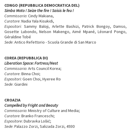
CONGO (REPUBBLICA DEMOCRATICA DEL)
Simba Moto ! Seize the fire ! Saisis le feu !
Commissario
: Cindy Makiana,
Curatore
: Nadia Yala Kisukidi,
Espositori
: Sammy Baloji, Arlette Bashizi, Patrick Bongoy, Damso,
Gosette Lubondo, Nelson Makengo, Aimé Mpané, Léonard Pongo,
Géraldine Tobé
Sede
: Antico Refettorio - Scuola Grande di San Marco
COREA (REPUBBLICA DI)
Liberation Space: Fortress/Nest
Commissario
: Arts Council Korea;
Curatore
: Binna Choi;
Espositori
: Goen Choi, Hyeree Ro
Sede
: Giardini
CROAZIA
Compelled by Fright and Beauty
Commissario
: Ministry of Culture and Media;
Curatore
: Branko Franceschi;
Espositore
: Dubravka Lošić;
Sede
: Palazzo Zorzi, Salizada Zorzi, 4930