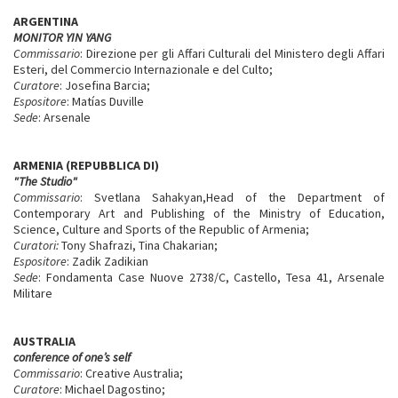
ARGENTINA
MONITOR YIN YANG
Commissario
: Direzione per gli Affari Culturali del Ministero degli Affari
Esteri, del Commercio Internazionale e del Culto;
Curatore
: Josefina Barcia;
Espositore
: Matías Duville
Sede
: Arsenale
ARMENIA (REPUBBLICA DI)
"The Studio"
Commissario
: Svetlana Sahakyan,Head of the Department of
Contemporary Art and Publishing of the Ministry of Education,
Science, Culture and Sports of the Republic of Armenia;
Curatori:
Tony Shafrazi, Tina Chakarian;
Espositore
: Zadik Zadikian
Sede
: Fondamenta Case Nuove 2738/C, Castello, Tesa 41, Arsenale
Militare
AUSTRALIA
conference of one’s self
Commissario
: Creative Australia;
Curatore
: Michael Dagostino;