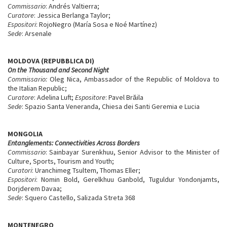
Commissario
: Andrés Valtierra;
Curatore
: Jessica Berlanga Taylor;
Espositori
: RojoNegro (María Sosa e Noé Martínez)
Sede
: Arsenale
MOLDOVA (REPUBBLICA DI)
On the Thousand and Second Night
Commissario:
Oleg Nica, Ambassador of the Republic of Moldova to
the Italian Republic;
Curatore
: Adelina Luft;
Espositore
: Pavel Brăila
Sede
: Spazio Santa Veneranda, Chiesa dei Santi Geremia e Lucia
MONGOLIA
Entanglements: Connectivities Across Borders
Commissario
: Sainbayar Surenkhuu, Senior Advisor to the Minister of
Culture, Sports, Tourism and Youth;
Curatori
: Uranchimeg Tsultem, Thomas Eller;
Espositori
: Nomin Bold, Gerelkhuu Ganbold, Tuguldur Yondonjamts,
Dorjderem Davaa;
Sede
: Squero Castello, Salizada Streta 368
MONTENEGRO