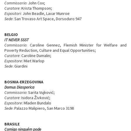
Commissario
: John Cox;
Curatore
: Krista Thompson;
Espositori
: John Beadle, Lavar Munroe
Sede
: San Trovaso Art Space, Dorsoduro 947
BELGIO
IT NEVER SSST
Commissario
: Caroline Gennez, Flemish Minister for Welfare and
Poverty Reduction, Culture and Equal Opportunities;
Curatore
: Caroline Dumalin;
Espositore
: Miet Warlop
Sede
: Giardini
BOSNIA-ERZEGOVINA
Domus Diasporica
Commissario
: Sarita Vujković;
Curatore
: Isidora Živković;
Espositore
: Mladen Bundalo
Sede
: Palazzo Malipiero, San Marco 3198
BRASILE
Comigo ninguém pode