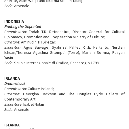
Shettar, Asim Waqif and Skarma Sonam Tashi;
Sede
: Arsenale
INDONESIA
Printing the Unprinted
Commissario
: Endah T.D. Retnoastuti, Director General for Cultural
Diplomacy, Promotion and Cooperation Ministry of Culture;
Curatore
: Aminudin TH Siregar;
Espositori
: Agus Suwage, Syahrizal Pahlevi,R .E. Hartanto, Nurdian
Ichsan,Theresia Agustina Sitompul (Terre), Mariam Sofrina, Rusyan
Yasin
Sede
: Scuola Internazionale di Grafica, Cannaregio 1798
IRLANDA
Dreamshook
Commissario
: Culture Ireland;
Curatore
: Georgina Jackson and The Douglas Hyde Gallery of
Contemporary Art;
Espositore
: Isabel Nolan
Sede
: Arsenale
ISLANDA