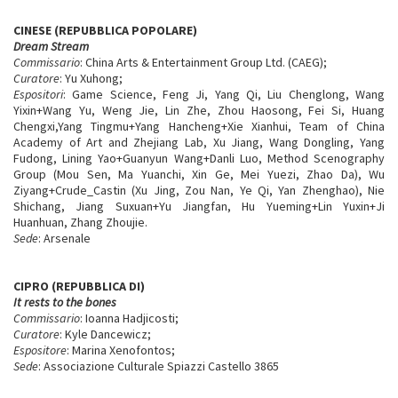
CINESE (REPUBBLICA POPOLARE)
Dream Stream
Commissario
: China Arts & Entertainment Group Ltd. (CAEG);
Curatore
: Yu Xuhong;
Espositori
: Game Science, Feng Ji, Yang Qi, Liu Chenglong, Wang
Yixin+Wang Yu, Weng Jie, Lin Zhe, Zhou Haosong, Fei Si, Huang
Chengxi,Yang Tingmu+Yang Hancheng+Xie Xianhui, Team of China
Academy of Art and Zhejiang Lab, Xu Jiang, Wang Dongling, Yang
Fudong, Lining Yao+Guanyun Wang+Danli Luo, Method Scenography
Group (Mou Sen, Ma Yuanchi, Xin Ge, Mei Yuezi, Zhao Da), Wu
Ziyang+Crude_Castin (Xu Jing, Zou Nan, Ye Qi, Yan Zhenghao), Nie
Shichang, Jiang Suxuan+Yu Jiangfan, Hu Yueming+Lin Yuxin+Ji
Huanhuan, Zhang Zhoujie.
Sede
: Arsenale
CIPRO (REPUBBLICA DI)
It rests to the bones
Commissario
: Ioanna Hadjicosti;
Curatore
: Kyle Dancewicz;
Espositore
: Marina Xenofontos;
Sede
: Associazione Culturale Spiazzi Castello 3865