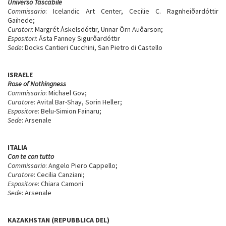
Universo Tascabile
Commissario
: Icelandic Art Center, Cecilie C. Ragnheiðardóttir
Gaihede;
Curatori
: Margrét Áskelsdóttir, Unnar Örn Auðarson;
Espositori
: Ásta Fanney Sigurðardóttir
Sede
: Docks Cantieri Cucchini, San Pietro di Castello
ISRAELE
Rose of Nothingness
Commissario
: Michael Gov;
Curatore
: Avital Bar-Shay, Sorin Heller;
Espositore
: Belu-Simion Fainaru;
Sede
: Arsenale
ITALIA
Con te con tutto
Commissario
: Angelo Piero Cappello;
Curatore
: Cecilia Canziani;
Espositore
: Chiara Camoni
Sede
: Arsenale
KAZAKHSTAN (REPUBBLICA DEL)