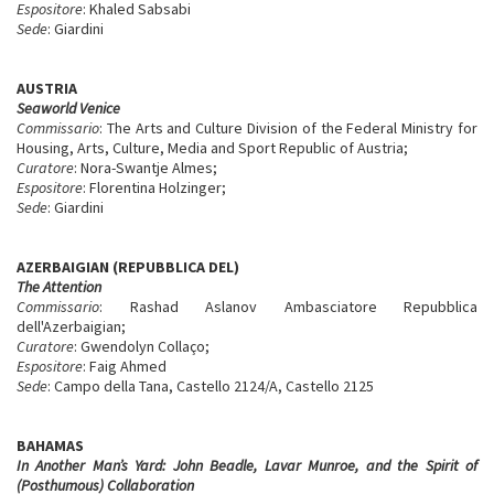
Espositore
: Khaled Sabsabi
Sede
: Giardini
AUSTRIA
Seaworld Venice
Commissario
: The Arts and Culture Division of the Federal Ministry for
Housing, Arts, Culture, Media and Sport Republic of Austria;
Curatore
: Nora-Swantje Almes;
Espositore
: Florentina Holzinger;
Sede
: Giardini
AZERBAIGIAN (REPUBBLICA DEL)
The Attention
Commissario
: Rashad Aslanov Ambasciatore Repubblica
dell'Azerbaigian;
Curatore
: Gwendolyn Collaço;
Espositore
: Faig Ahmed
Sede
: Campo della Tana, Castello 2124/A, Castello 2125
BAHAMAS
In Another Man’s Yard: John Beadle, Lavar Munroe, and the Spirit of
(Posthumous) Collaboration