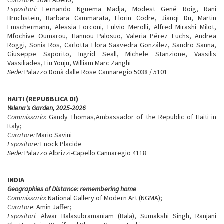
Espositori:
Fernando Nguema Madja, Modest Gené Roig, Rani
Bruchstein, Barbara Cammarata, Florin Codre, Jianqi Du, Martin
Emschermann, Alessia Forconi, Fulvio Merolli, Alfred Mirashi Milot,
Mfochive Oumarou, Hannou Palosuo, Valeria Pérez Fuchs, Andrea
Roggi, Sonia Ros, Carlotta Flora Saavedra González, Sandro Sanna,
Giuseppe Saporito, Ingrid Seall, Michele Stanzione, Vassilis
Vassiliades, Liu Youju, William Marc Zanghi
Sede:
Palazzo Donà dalle Rose Cannaregio 5038 / 5101
HAITI (REPUBBLICA DI)
Yelena's Garden, 2025-2026
Commissario:
Gandy Thomas,Ambassador of the Republic of Haiti in
Italy;
Curatore:
Mario Savini
Espositore:
Enock Placide
Sede:
Palazzo Albrizzi-Capello Cannaregio 4118
INDIA
Geographies of Distance: remembering home
Commissario
: National Gallery of Modern Art (NGMA);
Curatore
: Amin Jaffer;
Espositori
: Alwar Balasubramaniam (Bala), Sumakshi Singh, Ranjani