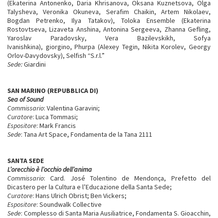
(Ekaterina Antonenko, Daria Khrisanova, Oksana Kuznetsova, Olga
Talysheva, Veronika Okuneva, Serafim Chaikin, Artem Nikolaev,
Bogdan Petrenko, Ilya Tatakov), Toloka Ensemble (Ekaterina
Rostovtseva, Lizaveta Anshina, Antonina Sergeeva, Zhanna Gefling,
Yaroslav Paradovsky, Vera Bazilevskikh, Sofya
Ivanishkina), giorgino, Phurpa (Alexey Tegin, Nikita Korolev, Georgy
Orlov-Davydovsky), Selfish “S.r.l.”
Sede:
Giardini
SAN MARINO (REPUBBLICA DI)
Sea of Sound
Commissario
: Valentina Garavini;
Curatore
: Luca Tommasi;
Espositore
: Mark Francis
Sede
: Tana Art Space, Fondamenta de la Tana 2111
SANTA SEDE
L’orecchio è l’occhio dell’anima
Commissario
: Card. José Tolentino de Mendonça, Prefetto del
Dicastero per la Cultura e l’Educazione della Santa Sede;
Curatore
: Hans Ulrich Obrist; Ben Vickers;
Espositore
: Soundwalk Collective
Sede
: Complesso di Santa Maria Ausiliatrice, Fondamenta S. Gioacchin,