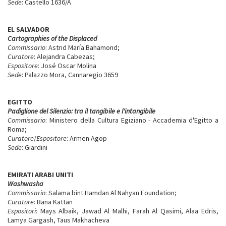
Sede
: Castello 1636/A
EL SALVADOR
Cartographies of the Displaced
Commissario
: Astrid María Bahamond;
Curatore
: Alejandra Cabezas;
Espositore
: José Oscar Molina
Sede
: Palazzo Mora, Cannaregio 3659
EGITTO
Padiglione del Silenzio: tra il tangibile e l'intangibile
Commissario
: Ministero della Cultura Egiziano - Accademia d'Egitto a
Roma;
Curatore
/
Espositore
: Armen Agop
Sede
: Giardini
EMIRATI ARABI UNITI
Washwasha
Commissario
: Salama bint Hamdan Al Nahyan Foundation;
Curatore
: Bana Kattan
Espositori
: Mays Albaik, Jawad Al Malhi, Farah Al Qasimi, Alaa Edris,
Lamya Gargash, Taus Makhacheva