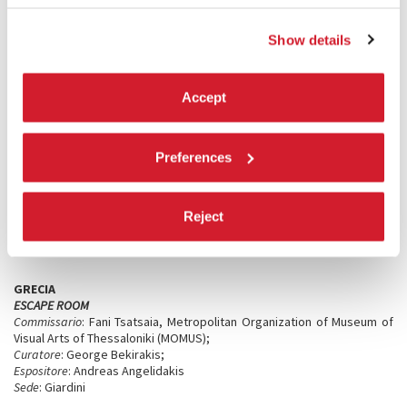
Predicting History: Testing Translation
Commissario
: Emma Dexter;
Show details
Curatore
: Ese Onojeruo;
Espositore
: Lubaina Himid RA
Sede
: Giardini
Accept
GRANDUCATO DI LUSSEMBURGO
La Merde
Preferences
Commissario
: Kultur | lx - Arts Council Luxembourg, per conto del
Ministero della Cultura;
Curatore
: Stilbé Schroeder, Casino Luxembourg - Forum d'art
contemporain;
Reject
Espositore
: Aline Bouvy
Sede
: Arsenale
GRECIA
ESCAPE ROOM
Commissario
: Fani Tsatsaia, Metropolitan Organization of Museum of
Visual Arts of Thessaloniki (MOMUS);
Curatore
: George Bekirakis;
Espositore
: Andreas Angelidakis
Sede
: Giardini