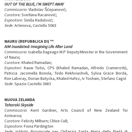
OUT OF THE BLUE, I’M SWEPT AWAY
Commissario
: Vladislav Šćepanović;
Curatore:
Svetlana Racanović;
Espositore
: Siniša Radulović;
Sede
: Artenova, Castello 5063
NAURU (REPUBBLICA DI)
**
AIM Inundated: Imagining Life After Land
Commissario
: Isabella Dageago M.P Deputy Minister in the Government
of Nauru;
Curatore
: Khaled Ramadan;
Espositori
: Kauw Tsitsi, CPS (Khaled Ramadan, Alfredo Cramerotti),
Patricia Jacomella Bonola, Tedo Rekhviashvili, Sylvia Grace Borda,
Ron Laboray, Dorian Batycka, Khaled Hafez, Iv Toshain, Stefano Cagol
Sede
: Spazio Castello 3683
NUOVA ZELANDA
Taharaki Skyside
Commissario
: Kent Gardner, Arts Council of New Zealand Toi
Aotearoa;
Curatore
: Felicity Milburn; Chloe Cull;
Espositore
: Fiona Pardington
Sede
: Istituto Provinciale per I’Infanzia Santa Maria della Pietà di