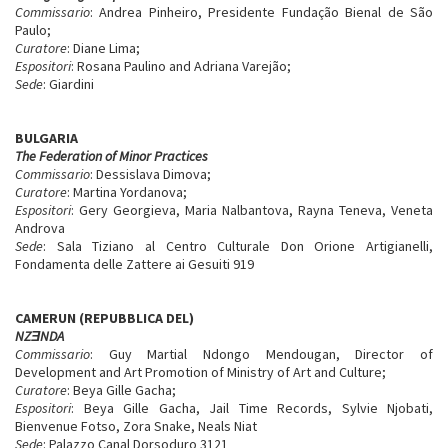
Commissario
: Andrea Pinheiro, Presidente Fundação Bienal de São
Paulo;
Curatore
: Diane Lima;
Espositori
: Rosana Paulino and Adriana Varejão;
Sede
: Giardini
BULGARIA
The Federation of Minor Practices
Commissario
: Dessislava Dimova;
Curatore
: Martina Yordanova;
Espositori
: Gery Georgieva, Maria Nalbantova, Rayna Teneva, Veneta
Androva
Sede
: Sala Tiziano al Centro Culturale Don Orione Artigianelli,
Fondamenta delle Zattere ai Gesuiti 919
CAMERUN (REPUBBLICA DEL)
NZ
Ǝ
NDA
Commissario
: Guy Martial Ndongo Mendougan, Director of
Development and Art Promotion of Ministry of Art and Culture;
Curatore
: Beya Gille Gacha;
Espositori
: Beya Gille Gacha, Jail Time Records, Sylvie Njobati,
Bienvenue Fotso, Zora Snake, Neals Niat
Sede
: Palazzo Canal Dorsoduro 3121