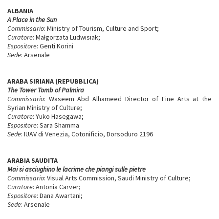
ALBANIA
A Place in the Sun
Commissario
: Ministry of Tourism, Culture and Sport;
Curatore
: Małgorzata Ludwisiak;
Espositore
: Genti Korini
Sede
: Arsenale
ARABA SIRIANA (REPUBBLICA)
The Tower Tomb of Palmira
Commissario
: Waseem Abd Alhameed Director of Fine Arts at the
Syrian Ministry of Culture;
Curatore
: Yuko Hasegawa;
Espositore
: Sara Shamma
Sede
: IUAV di Venezia, Cotonificio, Dorsoduro 2196
ARABIA SAUDITA
Mai si asciughino le lacrime che piangi sulle pietre
Commissario
: Visual Arts Commission, Saudi Ministry of Culture;
Curatore
: Antonia Carver;
Espositore
: Dana Awartani;
Sede
: Arsenale