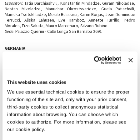
Espositori
: Tatia Darchiashvili, Konstantin Mindadze, Guram Nikoladze,
Nestan Mikeladze, Manuchar Okrostsvaridze, Guela Patiachvili,
Mamuka Tsetskhladze, Merab Buliskiria, Karim Borjas, Jean-Dominique
Ferrucci, Aliska Lahusen, Eve Ramboz, Annette Turrillo, Pedro
Morales, Eizo Sakata, Mauro Marcenaro, Silvano Rubino
Sede
: Palazzo Querini - Calle Lunga San Barnaba 2691
GERMANIA
Ruin
Commissario
: ifa – Institut für Auslandsbeziehungen;
Curatore
: Kathleen Reinhardt;
Espositori
: Henrike Naumann; Sung Tieu
Sede
: Giardini
This website uses cookies
We use essential technical cookies to ensure the proper
GIAPPONE
Grass Babies, Moon Babies
functioning of the site and, only with your prior consent,
Commissario
: The Japan Foundation;
third-party cookies to collect anonymous statistical
Curatori
: Lisa Horikawa, Mizuki Takahashi;
information about browsing. You can choose which
Espositore
: Ei Arakawa-Nash
Sede
: Giardini
cookies to authorize. For more information, please see
our cookie policy.
GRAN BRETAGNA