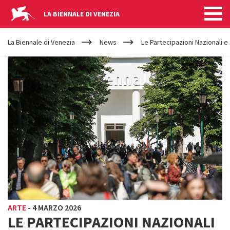
LA BIENNALE DI VENEZIA
YOUR
Salta al contenuto principale
ARE
La Biennale di Venezia
News
Le Partecipazioni Nazionali e 
HERE
ARTE
-
4 MARZO 2026
LE PARTECIPAZIONI NAZIONALI