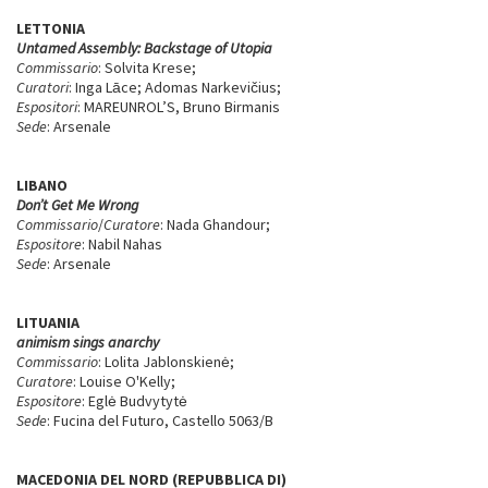
LETTONIA
Untamed Assembly: Backstage of Utopia
Commissario
: Solvita Krese;
Curatori
: Inga Lāce; Adomas Narkevičius;
Espositori
: MAREUNROL’S, Bruno Birmanis
Sede
: Arsenale
LIBANO
Don’t Get Me Wrong
Commissario
/
Curatore
: Nada Ghandour;
Espositore
: Nabil Nahas
Sede
: Arsenale
LITUANIA
animism sings anarchy
Commissario
: Lolita Jablonskienė;
Curatore
: Louise O'Kelly;
Espositore
: Eglė Budvytytė
Sede
: Fucina del Futuro, Castello 5063/B
MACEDONIA DEL NORD (REPUBBLICA DI)