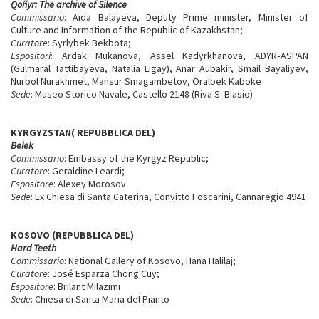
Qoñyr: The archive of Silence
Commissario
: Aida Balayeva, Deputy Prime minister, Minister of
Culture and Information of the Republic of Kazakhstan;
Curatore
: Syrlybek Bekbota;
Espositori
: Ardak Mukanova, Assel Kadyrkhanova, ADYR‑ASPAN
(Gulmaral Tattibayeva, Natalia Ligay), Anar Aubakir, Smail Bayaliyev,
Nurbol Nurakhmet, Mansur Smagambetov, Oralbek Kaboke
Sede
: Museo Storico Navale, Castello 2148 (Riva S. Biasio)
KYRGYZSTAN( REPUBBLICA DEL)
Belek
Commissario
: Embassy of the Kyrgyz Republic;
Curatore
: Geraldine Leardi;
Espositore
: Alexey Morosov
Sede
: Ex Chiesa di Santa Caterina, Convitto Foscarini, Cannaregio 4941
KOSOVO (REPUBBLICA DEL)
Hard Teeth
Commissario
: National Gallery of Kosovo, Hana Halilaj;
Curatore
: José Esparza Chong Cuy;
Espositore
: Brilant Milazimi
Sede
: Chiesa di Santa Maria del Pianto