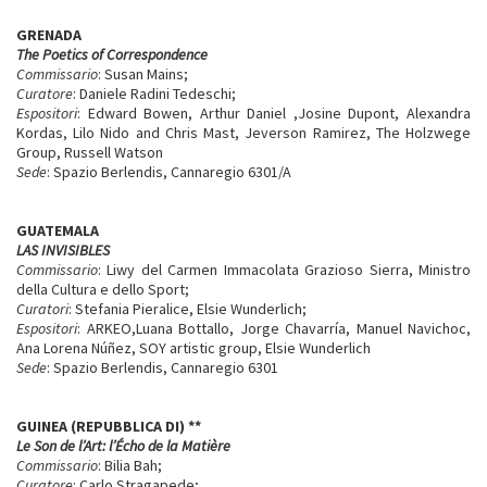
GRENADA
The Poetics of Correspondence
Commissario
: Susan Mains;
Curatore
: Daniele Radini Tedeschi;
Espositori
: Edward Bowen, Arthur Daniel ,Josine Dupont, Alexandra
Kordas, Lilo Nido and Chris Mast, Jeverson Ramirez, The Holzwege
Group, Russell Watson
Sede
: Spazio Berlendis, Cannaregio 6301/A
GUATEMALA
LAS INVISIBLES
Commissario
: Liwy del Carmen Immacolata Grazioso Sierra, Ministro
della Cultura e dello Sport;
Curatori
: Stefania Pieralice, Elsie Wunderlich;
Espositori
: ARKEO,Luana Bottallo, Jorge Chavarría, Manuel Navichoc,
Ana Lorena Núñez, SOY artistic group, Elsie Wunderlich
Sede
: Spazio Berlendis, Cannaregio 6301
GUINEA (REPUBBLICA DI)
**
Le Son de l’Art: l’Écho de la Matière
Commissario
: Bilia Bah;
Curatore
: Carlo Stragapede;