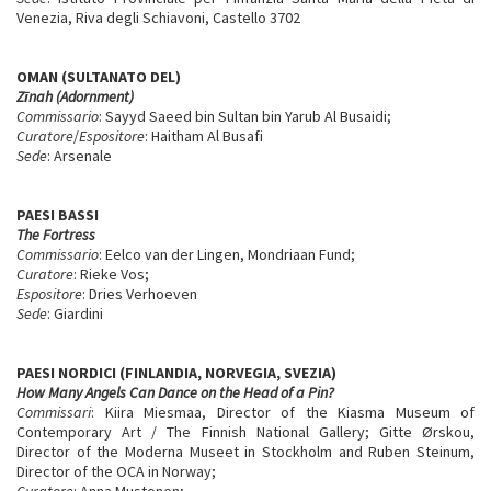
Venezia, Riva degli Schiavoni, Castello 3702
OMAN (SULTANATO DEL)
Zīnah (Adornment)
Commissario
: Sayyd Saeed bin Sultan bin Yarub Al Busaidi;
Curatore
/
Espositore
: Haitham Al Busafi
Sede
: Arsenale
PAESI BASSI
The Fortress
Commissario
: Eelco van der Lingen, Mondriaan Fund;
Curatore
: Rieke Vos;
Espositore
: Dries Verhoeven
Sede
: Giardini
PAESI NORDICI (FINLANDIA, NORVEGIA, SVEZIA)
How Many Angels Can Dance on the Head of a Pin?
Commissari
: Kiira Miesmaa, Director of the Kiasma Museum of
Contemporary Art / The Finnish National Gallery; Gitte Ørskou,
Director of the Moderna Museet in Stockholm and Ruben Steinum,
Director of the OCA in Norway;
Curatore
: Anna Mustonen;