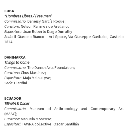
CUBA
“Hombres Libres / Free men”
Commissario
: Daneisy García Roque ;
Curatore
: Nelson Ramirez de Arellano;
Espositore
: Juan Roberto Diago Durruthy
Sede
: Il Giardino Bianco – Art Space, Via Giuseppe Garibaldi, Castello
1814
DANIMARCA
Things to Come
Commissario
: The Danish Arts Foundation;
Curatore
: Chus Martínez;
Espositore
: Maja Malou Lyse;
Sede
: Giardini
ECUADOR
TAWNA & Oscar
Commissario
: Museum of Anthropology and Contemporary Art
(MAAC);
Curatore
: Manuela Moscoso;
Espositori
: TAWNA collective, Oscar Santillán