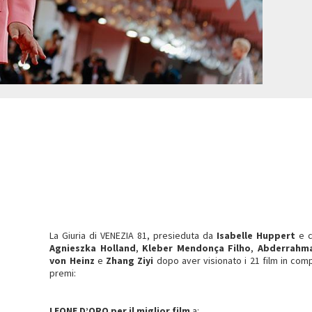
La Giuria di VENEZIA 81, presieduta da
Isabelle Huppert
e 
Agnieszka Holland
,
Kleber Mendonça Filho
,
Abderrahma
von Heinz
e
Zhang Ziyi
dopo aver visionato i 21 film in com
premi:
LEONE D’ORO per il miglior film
a: