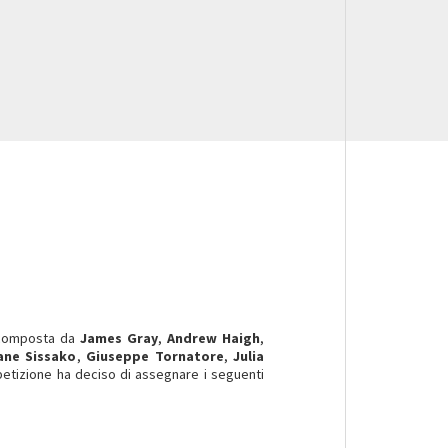
composta da
James Gray
,
Andrew Haigh
,
ne Sissako
,
Giuseppe Tornatore
,
Julia
petizione ha deciso di assegnare i seguenti