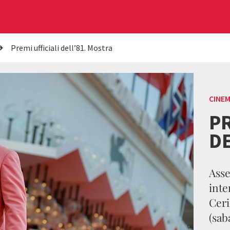
Premi ufficiali dell’81. Mostra
CINE
PR
DE
Asse
inte
Ceri
(sab