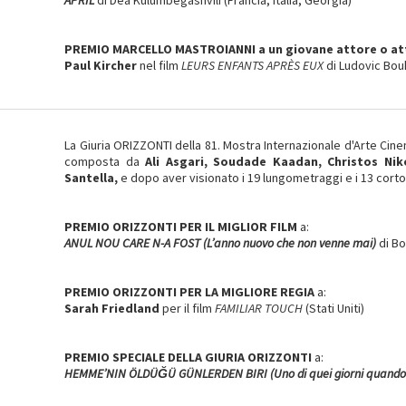
APRIL
di Dea Kulumbegashvili (Francia, Italia, Georgia)
PREMIO MARCELLO MASTROIANNI
a un giovane attore o a
Paul Kircher
nel film
LEURS ENFANTS APRÈS EUX
di Ludovic Bo
La Giuria ORIZZONTI della 81. Mostra Internazionale d'Arte Ci
composta da
Ali Asgari, Soudade Kaadan, Christos Ni
Santella,
e dopo aver visionato i 19 lungometraggi e i 13 cort
PREMIO ORIZZONTI PER IL MIGLIOR FILM
a:
ANUL NOU CARE N-A FOST (
L’anno nuovo che non venne mai)
di B
PREMIO ORIZZONTI PER LA MIGLIORE REGIA
a:
Sarah Friedland
per il film
FAMILIAR TOUCH
(Stati Uniti)
PREMIO SPECIALE DELLA GIURIA ORIZZONTI
a:
HEMME’NIN ÖLDÜĞÜ GÜNLERDEN BIRI (Uno di quei giorni quan