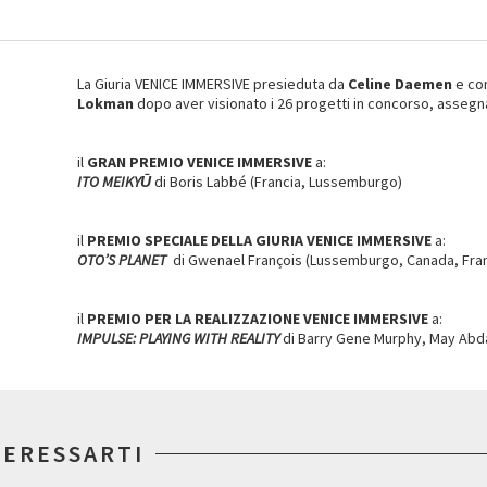
La Giuria VENICE IMMERSIVE presieduta da
Celine Daemen
e co
Lokman
dopo aver visionato i 26 progetti in concorso, assegn
il
GRAN PREMIO VENICE IMMERSIVE
a:
ITO MEIKYŪ
di Boris Labbé (Francia, Lussemburgo)
il
PREMIO SPECIALE DELLA GIURIA VENICE IMMERSIVE
a:
OTO’S PLANET
di Gwenael François (Lussemburgo, Canada, Fran
il
PREMIO PER LA REALIZZAZIONE VENICE IMMERSIVE
a:
IMPULSE: PLAYING WITH REALITY
di Barry Gene Murphy, May Abda
TERESSARTI