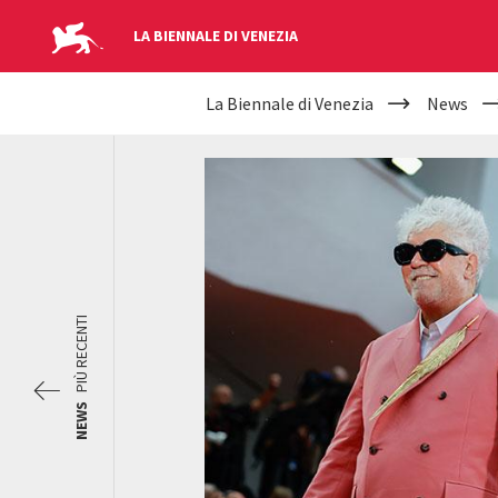
LA BIENNALE DI VENEZIA
YOUR
Salta al contenuto principale
La Biennale di Venezia
News
ARE
HERE
PIÙ RECENTI
NEWS