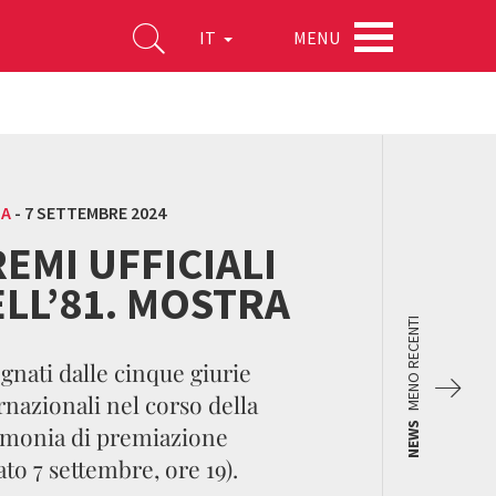
MENU
IT
MA
-
7 SETTEMBRE 2024
EMI UFFICIALI
LL’81. MOSTRA
MENO RECENTI
gnati dalle cinque giurie
rnazionali nel corso della
NEWS
monia di premiazione
ato 7 settembre, ore 19).