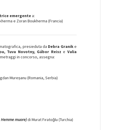
ttrice emergente
a:
ukherma e Zoran Boukherma (Francia)
nematografica, presieduta da
Debra Granik
e
kou, Tuva Novotny, Gábor Reisz
e
Valia
ometraggi in concorso, assegna:
ogdan Mureșanu (Romania, Serbia)
do Hemme muore)
di Murat Fıratoğlu (Turchia)