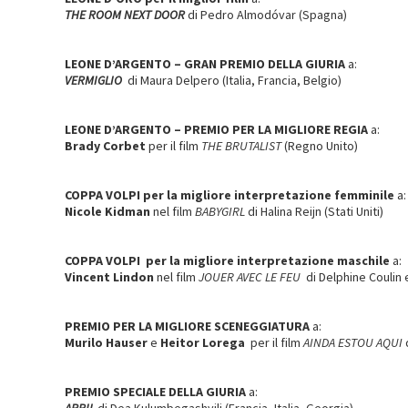
THE ROOM NEXT DOOR
di Pedro Almodóvar (Spagna)
LEONE D’ARGENTO – GRAN PREMIO DELLA GIURIA
a:
VERMIGLIO
di Maura Delpero (Italia, Francia, Belgio)
LEONE D’ARGENTO – PREMIO PER LA MIGLIORE REGIA
a:
Brady Corbet
per il film
THE BRUTALIST
(Regno Unito)
COPPA VOLPI
per la migliore interpretazione femminile
a:
Nicole Kidman
nel film
BABYGIRL
di Halina Reijn (Stati Uniti)
COPPA VOLPI
per la migliore interpretazione maschile
a:
Vincent Lindon
nel film
JOUER AVEC LE FEU
di Delphine Coulin e
PREMIO PER LA MIGLIORE SCENEGGIATURA
a:
Murilo Hauser
e
Heitor Lorega
per il film
AINDA ESTOU AQUI
d
PREMIO SPECIALE DELLA GIURIA
a: