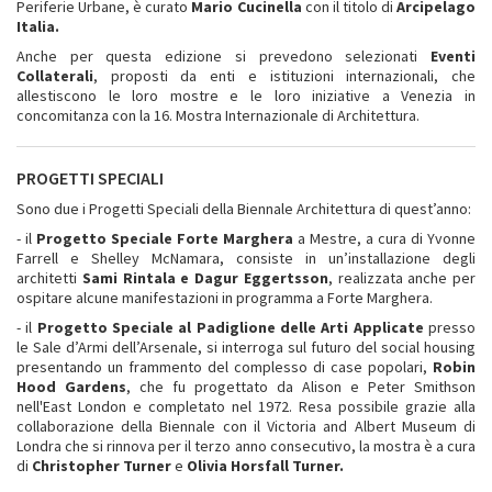
Periferie Urbane, è curato
Mario Cucinella
con il titolo di
Arcipelago
Italia.
Anche per questa edizione si prevedono selezionati
Eventi
Collaterali
, proposti da enti e istituzioni internazionali, che
allestiscono le loro mostre e le loro iniziative a Venezia in
concomitanza con la 16. Mostra Internazionale di Architettura.
PROGETTI SPECIALI
Sono due i Progetti Speciali della Biennale Architettura di quest’anno:
- il
Progetto Speciale Forte Marghera
a Mestre, a cura di Yvonne
Farrell e Shelley McNamara, consiste in un’installazione degli
architetti
Sami Rintala e Dagur Eggertsson
, realizzata anche per
ospitare alcune manifestazioni in programma a Forte Marghera.
- il
Progetto Speciale al
Padiglione delle Arti Applicate
presso
le Sale d’Armi dell’Arsenale, si interroga sul futuro del social housing
presentando un frammento del complesso di case popolari,
Robin
Hood Gardens
, che fu progettato da Alison e Peter Smithson
nell'East London e completato nel 1972. Resa possibile grazie alla
collaborazione della Biennale con il Victoria and Albert Museum di
Londra che si rinnova per il terzo anno consecutivo, la mostra è a cura
di
Christopher Turner
e
Olivia Horsfall Turner.