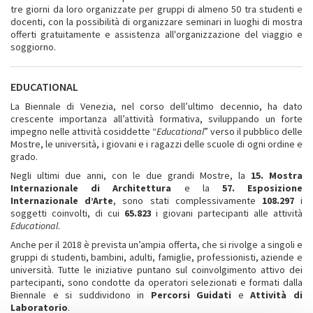
tre giorni da loro organizzate per gruppi di almeno 50 tra studenti e
docenti, con la possibilità di organizzare seminari in luoghi di mostra
offerti gratuitamente e assistenza all'organizzazione del viaggio e
soggiorno.
EDUCATIONAL
La Biennale di Venezia, nel corso dell’ultimo decennio, ha dato
crescente importanza all’attività formativa, sviluppando un forte
impegno nelle attività cosiddette “
Educational
” verso il pubblico delle
Mostre, le università, i giovani e i ragazzi delle scuole di ogni ordine e
grado.
Negli ultimi due anni, con le due grandi Mostre, la
15. Mostra
Internazionale di Architettura
e la
57. Esposizione
Internazionale d’Arte
, sono stati complessivamente
108.297
i
soggetti coinvolti, di cui
65.823
i giovani partecipanti alle attività
Educational
.
Anche per il 2018 è prevista un’ampia offerta, che si rivolge a singoli e
gruppi di studenti, bambini, adulti, famiglie, professionisti, aziende e
università. Tutte le iniziative puntano sul coinvolgimento attivo dei
partecipanti, sono condotte da operatori selezionati e formati dalla
Biennale e si suddividono in
Percorsi Guidati
e
Attività di
Laboratorio
.