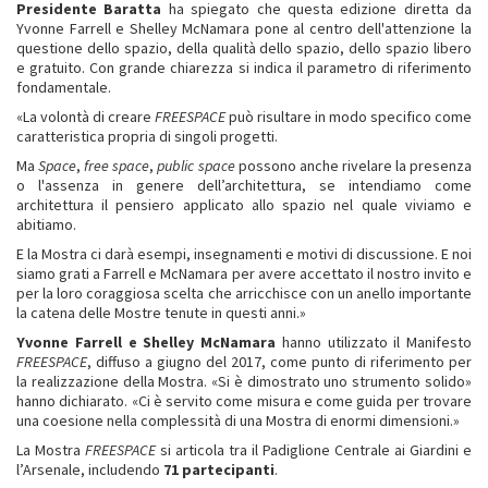
Presidente Baratta
ha spiegato che questa edizione diretta da
Yvonne Farrell e Shelley McNamara pone al centro dell'attenzione la
questione dello spazio, della qualità dello spazio, dello spazio libero
e gratuito. Con grande chiarezza si indica il parametro di riferimento
fondamentale.
«La volontà di creare
FREESPACE
può risultare in modo specifico come
caratteristica propria di singoli progetti.
Ma
Space
,
free space
,
public space
possono anche rivelare la presenza
o l'assenza in genere dell’architettura, se intendiamo come
architettura il pensiero applicato allo spazio nel quale viviamo e
abitiamo.
E la Mostra ci darà esempi, insegnamenti e motivi di discussione. E noi
siamo grati a Farrell e McNamara per avere accettato il nostro invito e
per la loro coraggiosa scelta che arricchisce con un anello importante
la catena delle Mostre tenute in questi anni.»
Yvonne Farrell e Shelley McNamara
hanno utilizzato il Manifesto
FREESPACE
, diffuso a giugno del 2017, come punto di riferimento per
la realizzazione della Mostra. «Si è dimostrato uno strumento solido»
hanno dichiarato. «Ci è servito come misura e come guida per trovare
una coesione nella complessità di una Mostra di enormi dimensioni.»
La Mostra
FREESPACE
si articola tra il Padiglione Centrale ai Giardini e
l’Arsenale, includendo
71 partecipanti
.