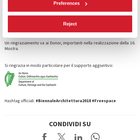
Preferences
Ringraziamenti a
Cleary
Gottlieb Steen & Hamilton LLP
.
Si ringrazia il Ministero dei Beni e delle Attività Culturali e del Turismo,
le Istituzioni del territorio che in vario modo sostengono La Biennale,
il Comune di Venezia, la Regione del Veneto, la
Reject
Soprintendenza
Archeologia, belle arti e paesaggio per il Comune
di
Venezia
e Laguna, la Marina Militare.
Un ringraziamento va ai Donor, importanti nella realizzazione della 16.
Mostra.
Si ringrazia in modo particolare per il supporto aggiuntivo:
Hashtag
ufficiali:
#BiennaleArchitettura2018 #Freespace
CONDIVIDI SU