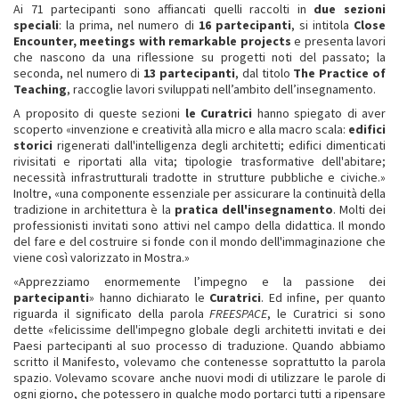
Ai 71 partecipanti sono affiancati quelli raccolti in
due sezioni
speciali
: la prima, nel numero di
16 partecipanti
, si intitola
Close
Encounter, meetings with remarkable projects
e presenta lavori
che nascono da una riflessione su progetti noti del passato; la
seconda, nel numero di
13 partecipanti
, dal titolo
The Practice of
Teaching
, raccoglie lavori sviluppati nell’ambito dell’insegnamento.
A proposito di queste sezioni
le Curatrici
hanno spiegato di aver
scoperto «invenzione e creatività alla micro e alla macro scala:
edifici
storici
rigenerati dall'intelligenza degli architetti; edifici dimenticati
rivisitati e riportati alla vita; tipologie trasformative dell'abitare;
necessità infrastrutturali tradotte in strutture pubbliche e civiche.»
Inoltre, «una componente essenziale per assicurare la continuità della
tradizione in architettura è la
pratica dell'insegnamento
. Molti dei
professionisti invitati sono attivi nel campo della didattica. Il mondo
del fare e del costruire si fonde con il mondo dell'immaginazione che
viene così valorizzato in Mostra.»
«Apprezziamo enormemente l’impegno e la passione dei
partecipanti
» hanno dichiarato le
Curatrici
. Ed infine, per quanto
riguarda il significato della parola
FREESPACE
, le Curatrici si sono
dette «felicissime dell'impegno globale degli architetti invitati e dei
Paesi partecipanti al suo processo di traduzione. Quando abbiamo
scritto il Manifesto, volevamo che contenesse soprattutto la parola
spazio. Volevamo scovare anche nuovi modi di utilizzare le parole di
ogni giorno, che potessero in qualche modo portarci tutti a ripensare