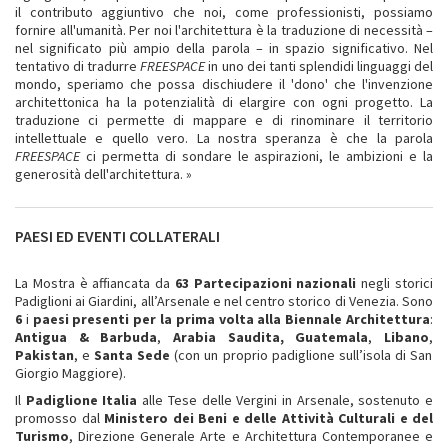
il contributo aggiuntivo che noi, come professionisti, possiamo
fornire all'umanità. Per noi l'architettura è la traduzione di necessità –
nel significato più ampio della parola – in spazio significativo. Nel
tentativo di tradurre
FREESPACE
in uno dei tanti splendidi linguaggi del
mondo, speriamo che possa dischiudere il 'dono' che l'invenzione
architettonica ha la potenzialità di elargire con ogni progetto. La
traduzione ci permette di mappare e di rinominare il territorio
intellettuale e quello vero. La nostra speranza è che la parola
FREESPACE
ci permetta di sondare le aspirazioni, le ambizioni e la
generosità dell'architettura. »
PAESI ED EVENTI COLLATERALI
La Mostra è affiancata da
63 Partecipazioni nazionali
negli storici
Padiglioni ai Giardini, all’Arsenale e nel centro storico di Venezia. Sono
6
i
paesi presenti per la prima volta alla Biennale Architettura
:
Antigua & Barbuda
,
Arabia Saudita, Guatemala
,
Libano
,
Pakistan
, e
Santa Sede
(con un proprio padiglione sull’isola di San
Giorgio Maggiore).
Il
Padiglione Italia
alle Tese delle Vergini in Arsenale, sostenuto e
promosso dal
Ministero dei Beni e delle Attività Culturali e del
Turismo
, Direzione Generale Arte e Architettura Contemporanee e