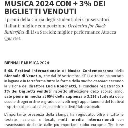
MUSICA 2024 CON + 3% DEI
BIGLIETTI VENDUTI
I premi della Giuria degli studenti dei Conservatori
italiani: miglior composizione
Orchestra for Black
Butterflies
di Lisa Streich; miglior performance Attacca
Quartet.
BIENNALE MUSICA 2024
Il
68. Festival Internazionale di Musica Contemporanea
della
Biennale di Venezia
, che dal 26 settembre all’11 ottobre ha portato
in laguna e in terraferma tutte le forme della
musica assoluta
secondo
la visione del direttore
Lucia Ronchetti
, si conclude registrando
+
3% dei biglietti venduti
rispetto all’edizione dello scorso anno,
sale piene in media al 95% della capienza
e
3.286 studenti
delle
scuole di ogni ordine e grado coinvolti negli appuntamenti del festival
– spettacoli, installazioni, incontri e attività laboratoriali.
L’importante presenza della stampa ha registrato, oltre a tutte le
testate nazionali e locali,
molti media internazionali
con
trasmissioni dedicate dalle più importanti radio europee: The New