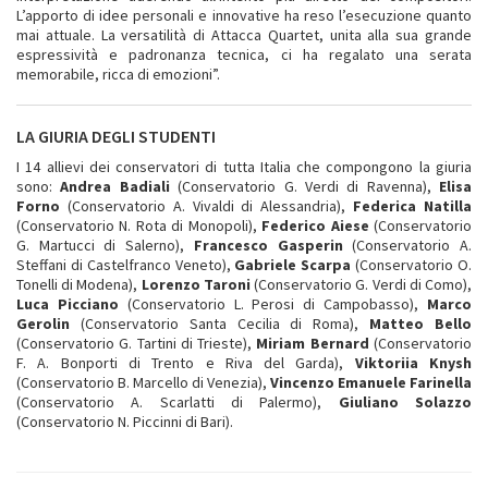
L’apporto di idee personali e innovative ha reso l’esecuzione quanto
mai attuale. La versatilità di Attacca Quartet, unita alla sua grande
espressività e padronanza tecnica, ci ha regalato una serata
memorabile, ricca di emozioni”.
LA GIURIA DEGLI STUDENTI
I 14 allievi dei conservatori di tutta Italia che compongono la giuria
sono:
Andrea Badiali
(Conservatorio G. Verdi di Ravenna),
Elisa
Forno
(Conservatorio A. Vivaldi di Alessandria),
Federica Natilla
(Conservatorio N. Rota di Monopoli),
Federico Aiese
(Conservatorio
G. Martucci di Salerno),
Francesco Gasperin
(Conservatorio A.
Steffani di Castelfranco Veneto),
Gabriele Scarpa
(Conservatorio O.
Tonelli di Modena),
Lorenzo Taroni
(Conservatorio G. Verdi di Como),
Luca Picciano
(Conservatorio L. Perosi di Campobasso),
Marco
Gerolin
(Conservatorio Santa Cecilia di Roma),
Matteo Bello
(Conservatorio G. Tartini di Trieste),
Miriam Bernard
(Conservatorio
F. A. Bonporti di Trento e Riva del Garda),
Viktoriia Knysh
(Conservatorio B. Marcello di Venezia),
Vincenzo Emanuele Farinella
(Conservatorio A. Scarlatti di Palermo),
Giuliano Solazzo
(Conservatorio N. Piccinni di Bari).