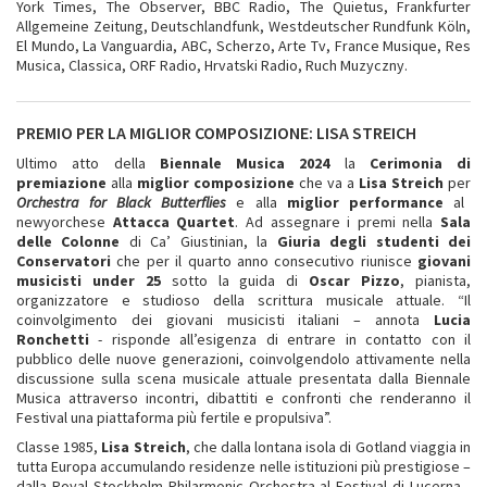
York Times, The Observer, BBC Radio, The Quietus, Frankfurter
Allgemeine Zeitung, Deutschlandfunk, Westdeutscher Rundfunk Köln,
El Mundo, La Vanguardia, ABC, Scherzo, Arte Tv, France Musique, Res
Musica, Classica, ORF Radio, Hrvatski Radio, Ruch Muzyczny.
PREMIO PER LA MIGLIOR COMPOSIZIONE: LISA STREICH
Ultimo atto della
Biennale Musica 2024
la
Cerimonia di
premiazione
alla
miglior composizione
che va a
Lisa Streich
per
Orchestra for Black Butterflies
e alla
miglior performance
al
newyorchese
Attacca Quartet
. Ad assegnare i premi nella
Sala
delle Colonne
di Ca’ Giustinian, la
Giuria degli studenti dei
Conservatori
che per il quarto anno consecutivo riunisce
giovani
musicisti under 25
sotto la guida di
Oscar Pizzo
, pianista,
organizzatore e studioso della scrittura musicale attuale. “Il
coinvolgimento dei giovani musicisti italiani – annota
Lucia
Ronchetti
- risponde all’esigenza di entrare in contatto con il
pubblico delle nuove generazioni, coinvolgendolo attivamente nella
discussione sulla scena musicale attuale presentata dalla Biennale
Musica attraverso incontri, dibattiti e confronti che renderanno il
Festival una piattaforma più fertile e propulsiva”.
Classe 1985,
Lisa Streich
, che dalla lontana isola di Gotland viaggia in
tutta Europa accumulando residenze nelle istituzioni più prestigiose –
dalla Royal Stockholm Philarmonic Orchestra al Festival di Lucerna -