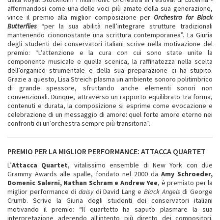
affermandosi come una delle voci più amate della sua generazione,
vince il premio alla miglior composizione per
Orchestra for Black
Butterflies
“per la sua abilità nell’integrare strutture tradizionali
mantenendo ciononostante una scrittura contemporanea”. La Giuria
degli studenti dei conservatori italiani scrive nella motivazione del
premio: “L’attenzione e la cura con cui sono state unite la
componente musicale e quella scenica, la raffinatezza nella scelta
dell’organico strumentale e della sua preparazione ci ha stupito.
Grazie a questo, Lisa Streich plasma un ambiente sonoro politimbrico
di grande spessore, sfruttando anche elementi sonori non
convenzionali. Dunque, attraverso un rapporto equilibrato tra forma,
contenuti e durata, la composizione si esprime come evocazione e
celebrazione di un messaggio di amore: quel forte amore eterno nei
confronti di un’orchestra sempre più transitoria”.
PREMIO PER LA MIGLIOR PERFORMANCE: ATTACCA QUARTET
L’
Attacca Quartet
, vitalissimo ensemble di New York con due
Grammy Awards alle spalle, fondato nel 2000 da
Amy Schroeder,
Domenic Salerni, Nathan Schram e Andrew
Yee
, è premiato per la
miglior performance di
daisy
di David Lang e
Black Angels
di George
Crumb. Scrive la Giuria degli studenti dei conservatori italiani
motivando il premio: “Il quartetto ha saputo plasmare la sua
interpretazione aderendo all'intento più diretto dei compositori.