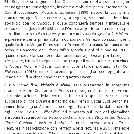
Pfeiffer, che si aggiudica tre Oscar tra cui quello per la miglior
sceneggiatura non originale, insieme a molti altri premi internazionali.
Con il successivo
Rischiose abitudini
(1990) riceve la sua prima
nomination agli Oscar come miglior regista, sancendo il definitivo
sodalizio con Hollywood, al quale continuerà sempre a intervallare
produzioni inglesi. Nel 1998 vince l’Orso d’argento per la miglior regia
a Berlino con
The Hi-Lo Country
, mentre nel 2000 dirige
Alta fedeltà
ed
è presente per la prima volta in Concorso a Venezia con
Liam
, per il
quale l’attrice Megan Burns vince il Premio Mastroianni. Due anni dopo
torna in Concorso con
Piccoli affari sporchi
e poi di nuovo nel 2006,
quando riceve la sua seconda nomination agli Oscar per la regia di
The Queen
, film sulla Regina Elisabetta II per il quale Helen Mirren vince
la Coppa Volpi e l’Oscar come miglior attrice protagonista. Con
Philomena
(2013) vince il premio per la miglior sceneggiatura a
Venezia e il film viene candidato a quattro Oscar.
Il suo ultimo film,
Victoria & Abdul
, sarà presentato in anteprima
mondiale Fuori Concorso a Venezia e segna il ritorno di Frears
all’ambientazione della corte britannica dopo lo straordinario
successo di
The Queen
e il ritorno del Premio Oscar Judi Dench nei
panni della regina Vittoria. La sceneggiatura è firmata dal candidato
agli Oscar Lee Hall (
Billy Elliot
) ed è basata sul libro del giornalista
Shrabani Basu intitolato
Victoria & Abdul: The True Story of the Queen’s
Closest Confidant
.
Victoria & Abdul
è un film presentato da Focus
Features in associazione con Perfect World Pictures e BBC Films ed è
una produzione Working Title in associazione con Cross Street Films.