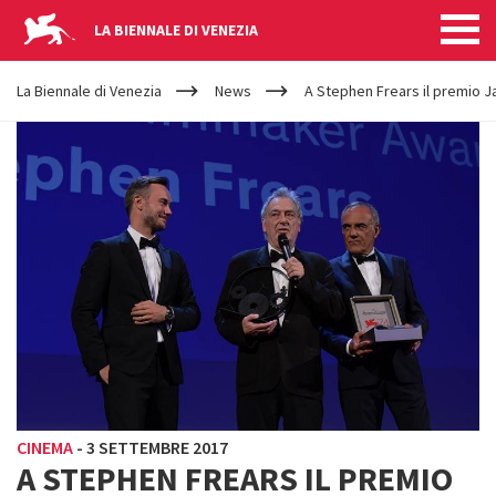
LA BIENNALE DI VENEZIA
YOUR
Salta al contenuto principale
ARE
La Biennale di Venezia
News
A Stephen Frears il premio 
HERE
CINEMA
-
3 SETTEMBRE 2017
A STEPHEN FREARS IL PREMIO