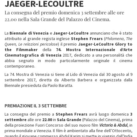
JAEGER-LECOULTRE
La consegna del premio domenica 3 settembre alle ore
22.00 nella Sala Grande del Palazzo del Cinema.
La
Biennale di Venezia
e
Jaeger-LeCoultre
annunciano che è stato
attribuito al grande regista inglese
Stephen Frears
(
Philomena, The
Queen, Le relazioni pericolose
) il premio
Jaeger-LeCoultre Glory to
the Filmmaker
della
74.
Mostra Internazionale d’Arte
Cinematografica
di Venezia
2017, dedicato a una personalità che
abbia segnato in modo particolarmente originale il cinema
contemporaneo.
La 74. Mostra di Venezia si tiene al Lido di Venezia dal 30 agosto al 9
settembre 2017, diretta da Alberto Barbera e organizzata dalla
Biennale presieduta da Paolo Baratta.
PREMIAZIONE IL 3 SETTEMBRE
La consegna del premio a
Stephen Frears
avrà luogo domenica
3
settembre
alle ore
22.00
in
Sala Grande
(Palazzo del Cinema), prima
della proiezione Fuori Concorso del suo nuovo film
Victoria & Abdul
, in
prima mondiale a Venezia. Il film è ambientato alla fine dell’Ottocento,
quando il giovane commesso Abdul Karim si mette in viaggio dall’India