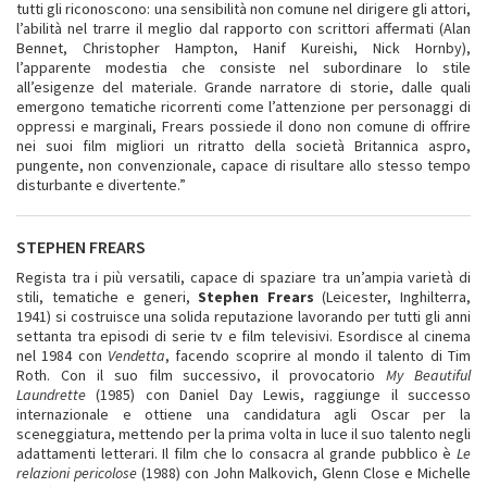
tutti gli riconoscono: una sensibilità non comune nel dirigere gli attori,
l’abilità nel trarre il meglio dal rapporto con scrittori affermati (Alan
Bennet, Christopher Hampton, Hanif Kureishi, Nick Hornby),
l’apparente modestia che consiste nel subordinare lo stile
all’esigenze del materiale. Grande narratore di storie, dalle quali
emergono tematiche ricorrenti come l’attenzione per personaggi di
oppressi e marginali, Frears possiede il dono non comune di offrire
nei suoi film migliori un ritratto della società Britannica aspro,
pungente, non convenzionale, capace di risultare allo stesso tempo
disturbante e divertente.”
STEPHEN FREARS
Regista tra i più versatili, capace di spaziare tra un’ampia varietà di
stili, tematiche e generi,
Stephen Frears
(Leicester, Inghilterra,
1941) si costruisce una solida reputazione lavorando per tutti gli anni
settanta tra episodi di serie tv e film televisivi. Esordisce al cinema
nel 1984 con
Vendetta
, facendo scoprire al mondo il talento di Tim
Roth. Con il suo film successivo, il provocatorio
My Beautiful
Laundrette
(1985) con Daniel Day Lewis, raggiunge il successo
internazionale e ottiene una candidatura agli Oscar per la
sceneggiatura, mettendo per la prima volta in luce il suo talento negli
adattamenti letterari. Il film che lo consacra al grande pubblico è
Le
relazioni pericolose
(1988) con John Malkovich, Glenn Close e Michelle