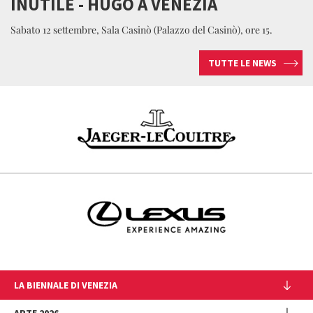
INUTILE - HUGO A VENEZIA
Sabato 12 settembre, Sala Casinò (Palazzo del Casinò), ore 15.
TUTTE LE NEWS
LA BIENNALE DI VENEZIA
L'Istituzione
ARTE 2026