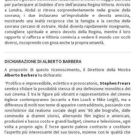
per partecipare al Giubileo d’oro dell’anziana Regina Vittoria. Arrivato
a Londra, Abdul si ritrova sorprendentemente nelle grazie della
sovrana; i due instaurano un’improbabile e devota amicizia,
mostrando una lealtà reciproca che la famiglia e la cerchia della
sovrana cercano di ostruire. Abdul diventa rapidamente insegnante,
consigliere spirituale e amico devoto della Regina, mentre il loro
rapporto si rafforza e Vittoria comincia a vedere il mondo con occhi
diversi, riscoprendo con gioia anche la propria umanità.
DICHIARAZIONE DI ALBERTO BARBERA
A proposito di questo riconoscimento, il Direttore della Mostra
Alberto Barbera
ha dichiarato:
“Prolifico e imprevedibile, eclettico e provocatorio,
Stephen Frears
sembra sfidare la possibilità stessa di una definizione monolitica del
suo cinema. È tra le figure più vibranti e rappresentative del cinema
inglese contemporaneo (accanto a Ken Loach e Mike Leigh), ma a
differenza di molti non teme di apparire contradditorio, passando con
nonchalance
dal realismo sociale degli anni ’80 alle biografie, dalle
commedie ai drammi storici, alternando film inglesi e americani,
produzioni a basso costo e grandi budget, cinema e televisione, ogni
volta a proprio agio. È forse questo palese contrasto a costituire
l’aspetto più interessante del suo lavoro, insieme con le qualità che