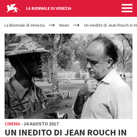
LA BIENNALE DI VENEZIA
YOUR
Salta al contenuto principale
ARE
La Biennale di Venezia
News
Un inedito di Jean Rouch in V
HERE
CINEMA
-
16 AGOSTO 2017
UN INEDITO DI JEAN ROUCH IN