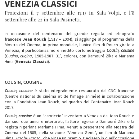
VENEZIA CLASSICI
Proiezioni il 7 settembre alle 17.15 in Sala Volpi, e l’8
settembre alle 22 in Sala Pasinetti.
In occasione del centenario del grande regista ed etnografo
francese
Jean Rouch
(1917 – 2004), si aggiunge al programma della
Mostra del Cinema, in prima mondiale, l’unico film di Rouch girato a
Venezia, il particolarissimo e inedito cortometraggio
Cousin, cousine
(
Cugino, cugina
, 1985-1987, 31’, colore), con Damouré Zika e Mariama
Hima (
Venezia Classici
).
COUSIN, COUSINE
Cousin, cousine
è stato integralmente restaurato dal CNC francese
(Centre national du cinéma et de l’image animée) in collaborazione
con la Fondation Jean Rouch, nel quadro del Centenaire Jean Rouch
2017.
Cousin, cousine
è un “capriccio” inventato a Venezia da Jean Rouch e
dai suoi due amici e interpreti, l’attore nigeriano Damouré Zika e la
regista nigeriana Mariama Hima, venuti a presentare alla Mostra del
Cinema del 1985, nella sezione “Venezia Genti”, un film di Mariama
Hima,
Baabu Banza
, che vinse un premio. Decisero in quell’occasione