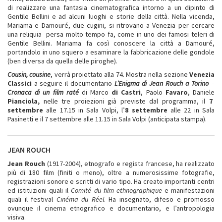
di realizzare una fantasia cinematografica intorno a un dipinto di
Gentile Bellini e ad alcuni luoghi e storie della città. Nella vicenda,
Mariama e Damouré, due cugini, si ritrovano a Venezia per cercare
una reliquia persa molto tempo fa, come in uno dei famosi teleri di
Gentile Bellini. Mariama fa così conoscere la città a Damouré,
portandolo in uno squero a esaminare la fabbricazione delle gondole
(ben diversa da quella delle piroghe).
Cousin, cousine
, verrà proiettato alla 74. Mostra nella sezione
Venezia
Classici
a seguire il documentario
L’Enigma di Jean Rouch a Torino
–
Cronaca di un film raté
di Marco
di Castri
, Paolo
Favaro
, Daniele
Pianciola,
nelle tre proiezioni già previste dal programma, il
7
settembre
alle 17.15 in Sala Volpi, l’
8 settembre
alle 22 in Sala
Pasinetti e il 7 settembre alle 11.15 in Sala Volpi (anticipata stampa).
JEAN ROUCH
Jean Rouch
(1917-2004), etnografo e regista francese, ha realizzato
più di 180 film (finiti o meno), oltre a numerosissime fotografie,
registrazioni sonore e scritti di vario tipo. Ha creato importanti centri
ed istituzioni quali il
Comité du film ethnographique
e manifestazioni
quali il festival
Cinéma du Réel
. Ha insegnato, difeso e promosso
ovunque il cinema etnografico e documentario, e l’antropologia
visiva.