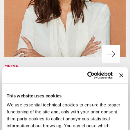
CINEMA
4 AGOSTO 2026
ALL’ATTRICE SERENA ROSSI IL
PREMIO CAMPARI PASSION FOR FILM
2026
This website uses cookies
La consegna del premio giovedì 10 settembre in Sala Grande
We use essential technical cookies to ensure the proper
(Palazzo del Cinema) alle ore 21.30, prima della proiezione Fuori
functioning of the site and, only with your prior consent,
Concorso del film
Scherzetto
di Mario Martone.
third-party cookies to collect anonymous statistical
information about browsing. You can choose which