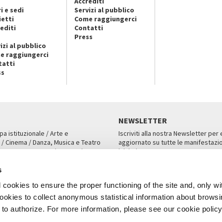
Accrediti
i e sedi
Servizi al pubblico
ietti
Come raggiungerci
editi
Contatti
Press
izi al pubblico
e raggiungerci
tatti
ss
NEWSLETTER
pa istituzionale / Arte e
Iscriviti alla nostra Newsletter per
 / Cinema / Danza, Musica e Teatro
aggiornato su tutte le manifestazio
an, San Marco 1364/A, Venezia
iniziative.
AMPA
ISCRIVITI
s
cookies to ensure the proper functioning of the site and, only wi
 cookies to collect anonymous statistical information about brows
o authorize. For more information, please see our cookie policy
Note Legali
Privacy
Cookies
Credits