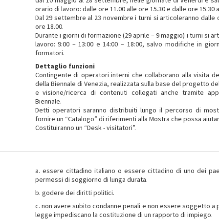
dal 10 maggio al 28 settembre, nelle giornate di venerdì e sab
orario di lavoro: dalle ore 11.00 alle ore 15.30 e dalle ore 15.30 a
Dal 29 settembre al 23 novembre i turni si articoleranno dalle o
ore 18.00.
Durante i giorni di formazione (29 aprile – 9 maggio) i turni si ar
lavoro: 9:00 – 13:00 e 14:00 – 18:00, salvo modifiche in giorn
formatori.
Dettaglio funzioni
Contingente di operatori interni che collaborano alla visita de
della Biennale di Venezia, realizzata sulla base del progetto de
e visione/ricerca di contenuti collegati anche tramite app
Biennale.
Detti operatori saranno distribuiti lungo il percorso di mo
fornire un “Catalogo” di riferimenti alla Mostra che possa aiutare 
Costituiranno un “Desk - visitatori”.
a. essere cittadino italiano o essere cittadino di uno dei pa
permessi di soggiorno di lunga durata.
b. godere dei diritti politici.
c. non avere subito condanne penali e non essere soggetto a pr
legge impediscano la costituzione di un rapporto di impiego.