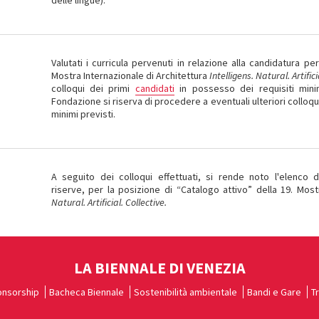
delle lingue).
Valutati i curricula pervenuti in relazione alla candidatura pe
Mostra Internazionale di Architettura
Intelligens. Natural. Artifici
colloqui dei primi
candidati
in possesso dei requisiti minim
Fondazione si riserva di procedere a eventuali ulteriori colloqui
minimi previsti.
A seguito dei colloqui effettuati, si rende noto l'elenco 
riserve, per la posizione di “Catalogo attivo” della 19. Most
Natural. Artificial. Collective.
LA BIENNALE DI VENEZIA
nsorship
Bacheca Biennale
Sostenibilità ambientale
Bandi e Gare
T