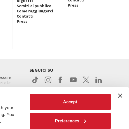
Contatti
Biglietti
Press
Servizi al pubblico
Come raggiungerci
Contatti
Press
SEGUICI SU
 essere
ni e le
Accept
th your
ing. You
Preferences
.