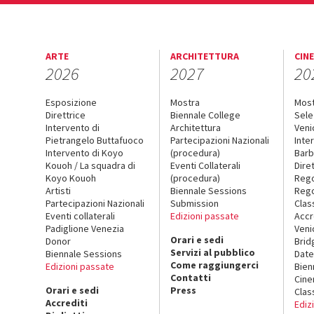
ARTE
ARCHITETTURA
CIN
2026
2027
20
Esposizione
Mostra
Mos
Direttrice
Biennale College
Sele
Intervento di
Architettura
Veni
Pietrangelo Buttafuoco
Partecipazioni Nazionali
Inte
Intervento di Koyo
(procedura)
Barb
Kouoh / La squadra di
Eventi Collaterali
Dire
Koyo Kouoh
(procedura)
Reg
Artisti
Biennale Sessions
Rego
Partecipazioni Nazionali
Submission
Clas
Eventi collaterali
Edizioni passate
Accr
Padiglione Venezia
Veni
Orari e sedi
Donor
Brid
Servizi al pubblico
Biennale Sessions
Date
Come raggiungerci
Edizioni passate
Bien
Contatti
Cin
Orari e sedi
Press
Clas
Accrediti
Ediz