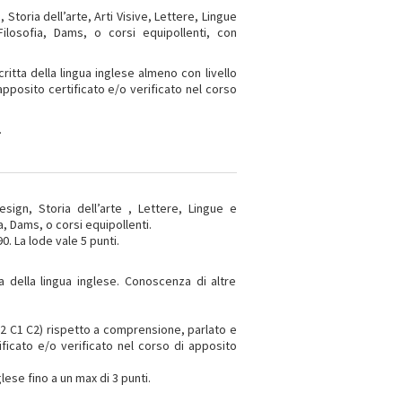
 Storia dell’arte, Arti Visive, Lettere, Lingue
Filosofia, Dams, o corsi equipollenti, con
ritta della lingua inglese almeno con livello
pposito certificato e/o verificato nel corso
.
esign, Storia dell’arte , Lettere, Lingue e
a, Dams, o corsi equipollenti.
. La lode vale 5 punti.
 della lingua inglese. Conoscenza di altre
 B2 C1 C2) rispetto a comprensione, parlato e
icato e/o verificato nel corso di apposito
lese fino a un max di 3 punti.