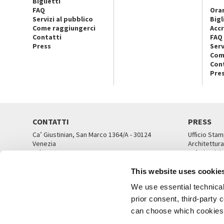
Biglietti
FAQ
Orar
Servizi al pubblico
Bigl
Come raggiungerci
Accr
Contatti
FAQ
Press
Serv
Com
Con
Pre
CONTATTI
PRESS
Ca’ Giustinian, San Marco 1364/A - 30124
Ufficio Stam
Venezia
Architettura
Tel. 041 5218711
Ca’ Giustini
email info@labiennale.org
UFFICI ST
This website uses cookie
TUTTI I CONTATTI
We use essential technical 
prior consent, third-party
can choose which cookies t