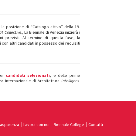
r la posizione di “Catalogo attivo” della 19.
al. Collective
., La Biennale di Venezia inizierà i
i previsti. Al termine di questa fase, la
 con altri candidati in possesso dei requisiti
dei
candidati selezionati
, e delle prime
ra Internazionale di Architettura
Intelligens.
rasparenza
Lavora con noi
Biennale College
Contatti