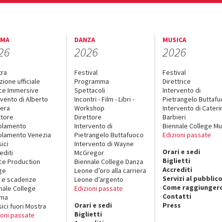
EMA
DANZA
MUSICA
26
2026
2026
tra
Festival
Festival
zione ufficiale
Programma
Direttrice
ce Immersive
Spettacoli
Intervento di
rvento di Alberto
Incontri - Film - Libri -
Pietrangelo Buttaf
era
Workshop
Intervento di Cateri
ttore
Direttore
Barbieri
olamento
Intervento di
Biennale College Mu
lamento Venezia
Pietrangelo Buttafuoco
Edizioni passate
sici
Intervento di Wayne
Orari e sedi
editi
McGregor
Biglietti
ce Production
Biennale College Danza
Accrediti
ge
Leone d’oro alla carriera
Servizi al pubblic
 e scadenze
Leone d’argento
Come raggiungerc
nale College
Edizioni passate
Contatti
ema
Orari e sedi
Press
sici fuori Mostra
Biglietti
ioni passate