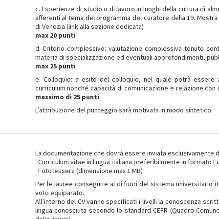
c. Esperienze di studio o di lavoro in luoghi della cultura di 
afferenti al tema del programma del curatore della 19. Mostra 
di Venezia (link alla sezione dedicata)
max 20 punti
d. Criterio complessivo: valutazione complessiva tenuto conto 
materia di specializzazione ed eventuali approfondimenti, pubb
max 25 punti
e. Colloquio: a esito del colloquio, nel quale potrà esser
curriculum nonché capacità di comunicazione e relazione con i t
massimo di 25 punti
.
L’attribuzione del punteggio sarà motivata in modo sintetico.
La documentazione che dovrà essere inviata esclusivamente da 
· Curriculum vitae in lingua italiana preferibilmente in format
· Fototessera (dimensione max 1 MB)
Per le lauree conseguite al di fuori del sistema universitario i
voto equiparato.
All’interno del CV vanno specificati i livelli la conoscenza scr
lingua conosciuta secondo lo standard CEFR (Quadro Comune