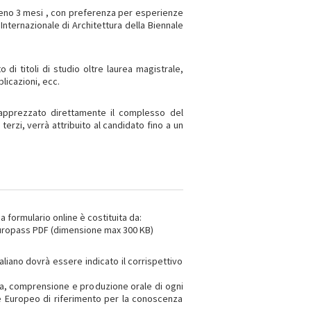
almeno 3 mesi , con preferenza per esperienze
Internazionale di Architettura della Biennale
di titoli di studio oltre laurea magistrale,
licazioni, ecc.
e apprezzato direttamente il complesso del
erzi, verrà attribuito al candidato fino a un
formulario online è costituita da:
o Europass PDF (dimensione max 300 KB)
taliano dovrà essere indicato il corrispettivo
itta, comprensione e produzione orale di ogni
 Europeo di riferimento per la conoscenza