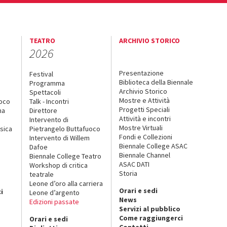
TEATRO
ARCHIVIO STORICO
2026
Presentazione
Festival
Biblioteca della Biennale
Programma
Archivio Storico
Spettacoli
Mostre e Attività
uoco
Talk - Incontri
Progetti Speciali
na
Direttore
Attività e incontri
Intervento di
Mostre Virtuali
sica
Pietrangelo Buttafuoco
Fondi e Collezioni
Intervento di Willem
Biennale College ASAC
Dafoe
Biennale Channel
Biennale College Teatro
ASAC DATI
Workshop di critica
Storia
teatrale
o
Leone d’oro alla carriera
Orari e sedi
i
Leone d’argento
News
Edizioni passate
Servizi al pubblico
Come raggiungerci
Orari e sedi