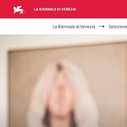
LA BIENNALE DI VENEZIA
YOUR
Salta al contenuto principale
La Biennale di Venezia
Selezione
ARE
HERE