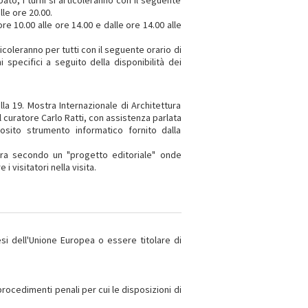
ato, i turni si articoleranno con il seguente
lle ore 20.00.
re 10.00 alle ore 14.00 e dalle ore 14.00 alle
ticoleranno per tutti con il seguente orario di
i specifici a seguito della disponibilità dei
lla 19. Mostra Internazionale di Architettura
l curatore Carlo Ratti, con assistenza parlata
osito strumento informatico fornito dalla
stra secondo un "progetto editoriale" onde
i visitatori nella visita.
esi dell'Unione Europea o essere titolare di
ocedimenti penali per cui le disposizioni di