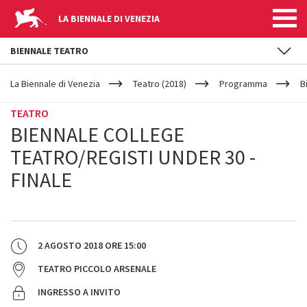
LA BIENNALE DI VENEZIA
BIENNALE TEATRO
YOUR
Salta al contenuto principale
ARE
La Biennale di Venezia
Teatro (2018)
Programma
B
HERE
TEATRO
BIENNALE COLLEGE
TEATRO/REGISTI UNDER 30 -
FINALE
2 AGOSTO 2018
ORE
15:00
TEATRO PICCOLO ARSENALE
INGRESSO A INVITO