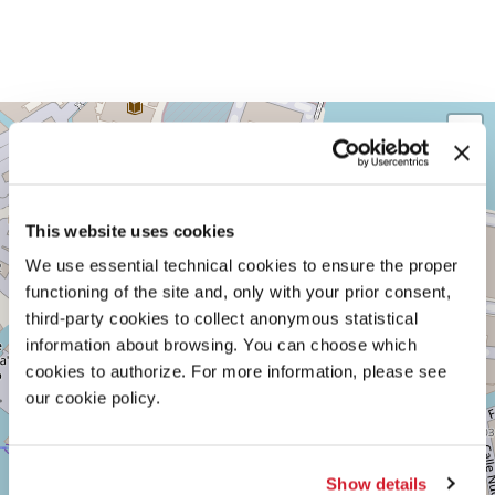
TEATRO
+
PICCOLO
ARSENALE
−
SESTIERE
CASTELLO
CAMPO
This website uses cookies
DELLA
We use essential technical cookies to ensure the proper
TANA,
2169/F
functioning of the site and, only with your prior consent,
30122
third-party cookies to collect anonymous statistical
VENEZIA
information about browsing. You can choose which
TEL.
0415218711
cookies to authorize. For more information, please see
info@labiennale.org
our cookie policy.
SCOPRI LA SEDE
Vedi
Show details