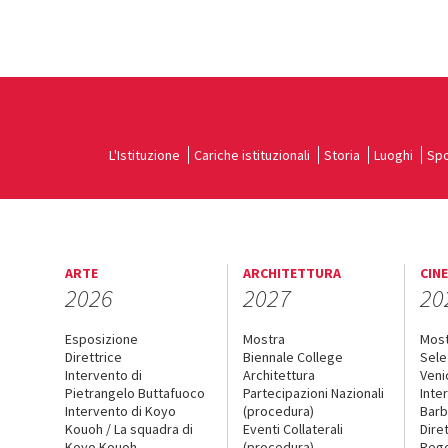
L'Istituzione
Cariche istituzionali
Storia
Luoghi
Spo
ARTE
ARCHITETTURA
CIN
2026
2027
20
Esposizione
Mostra
Mos
Direttrice
Biennale College
Sele
Intervento di
Architettura
Veni
Pietrangelo Buttafuoco
Partecipazioni Nazionali
Inte
Intervento di Koyo
(procedura)
Barb
Kouoh / La squadra di
Eventi Collaterali
Dire
Koyo Kouoh
(procedura)
Reg