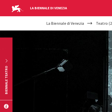
LA BIENNALE DI VENEZIA
YOUR
Salta al contenuto principale
La Biennale di Venezia
Teatro (2
ARE
HERE
BIENNALE TEATRO