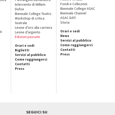
Fondi e Collezioni
Intervento di Willem
Biennale College ASAC
Dafoe
Biennale Channel
Biennale College Teatro
ASAC DATI
Workshop di critica
Storia
teatrale
o
Leone d’oro alla carriera
Orari e sedi
i
Leone d’argento
News
Edizioni passate
Servizi al pubblico
Come raggiungerci
Orari e sedi
Contatti
Biglietti
Press
Servizi al pubblico
Come raggiungerci
Contatti
Press
SEGUICI SU