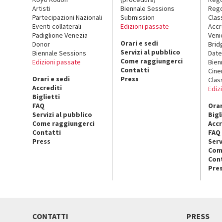
Artisti
Biennale Sessions
Rego
Partecipazioni Nazionali
Submission
Clas
Eventi collaterali
Edizioni passate
Accr
Padiglione Venezia
Veni
Orari e sedi
Donor
Brid
Servizi al pubblico
Biennale Sessions
Date
Come raggiungerci
Edizioni passate
Bien
Contatti
Cin
Orari e sedi
Press
Clas
Accrediti
Ediz
Biglietti
FAQ
Orar
Servizi al pubblico
Bigl
Come raggiungerci
Accr
Contatti
FAQ
Press
Serv
Com
Con
Pre
CONTATTI
PRESS