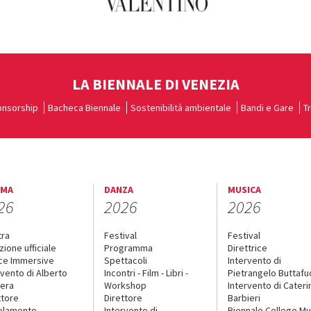
LA BIENNALE DI VENEZIA
nsorship
Bacheca Biennale
Sostenibilità ambientale
Bandi e Gare
T
EMA
DANZA
MUSICA
26
2026
2026
tra
Festival
Festival
zione ufficiale
Programma
Direttrice
ce Immersive
Spettacoli
Intervento di
rvento di Alberto
Incontri - Film - Libri -
Pietrangelo Buttaf
era
Workshop
Intervento di Cateri
ttore
Direttore
Barbieri
olamento
Intervento di
Biennale College Mu