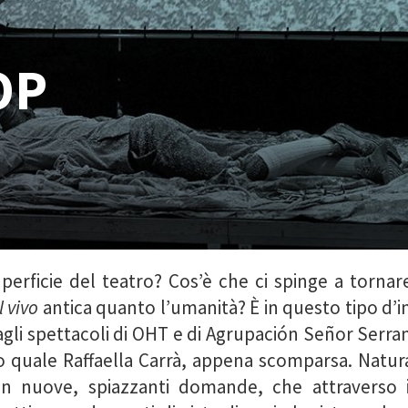
OP
perficie del teatro? Cos’è che ci spinge a tornar
l vivo
antica quanto l’umanità? È in questo tipo d’i
i dagli spettacoli di OHT e di Agrupación Señor Serr
o quale Raffaella Carrà, appena scomparsa. Nat
n nuove, spiazzanti domande, che attraverso il 