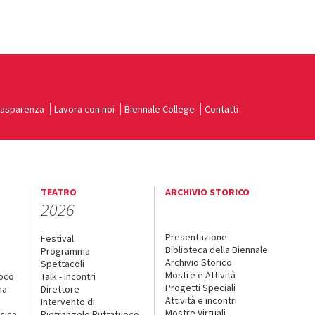
rasparenza
Lavora con noi
Biennale College
Contatti
TEATRO
ARCHIVIO STORICO
2026
Presentazione
Festival
Biblioteca della Biennale
Programma
Archivio Storico
Spettacoli
Mostre e Attività
uoco
Talk - Incontri
Progetti Speciali
na
Direttore
Attività e incontri
Intervento di
Mostre Virtuali
sica
Pietrangelo Buttafuoco