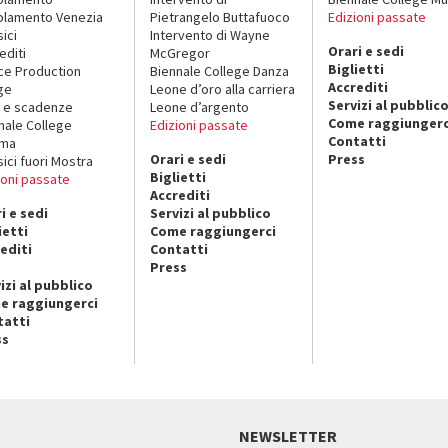
lamento Venezia
Pietrangelo Buttafuoco
Edizioni passate
sici
Intervento di Wayne
Orari e sedi
editi
McGregor
Biglietti
ce Production
Biennale College Danza
Accrediti
ge
Leone d’oro alla carriera
Servizi al pubblic
 e scadenze
Leone d’argento
Come raggiungerc
nale College
Edizioni passate
Contatti
ema
Orari e sedi
Press
sici fuori Mostra
Biglietti
ioni passate
Accrediti
i e sedi
Servizi al pubblico
ietti
Come raggiungerci
editi
Contatti
Press
izi al pubblico
e raggiungerci
tatti
ss
NEWSLETTER