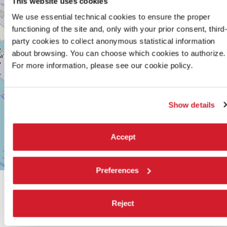
This website uses cookies
DELLA
TANA,
We use essential technical cookies to ensure the proper
2169/F
functioning of the site and, only with your prior consent, third
30122
party cookies to collect anonymous statistical information
VENEZIA
TEL.
about browsing. You can choose which cookies to authorize.
0415218711
For more information, please see our cookie policy.
info@labiennale.org
SCOPRI LA SEDE
Show details
Vedi
su
Google
Maps
Accept
Leaflet
| ©
OpenStreetMap
contributors
Preferences
CONDIVIDI SU
Reject