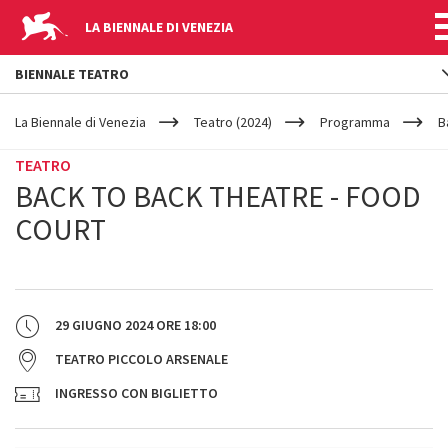
LA BIENNALE DI VENEZIA
BIENNALE TEATRO
YOUR
Salta al contenuto principale
ARE
La Biennale di Venezia
Teatro (2024)
Programma
B
HERE
TEATRO
BACK TO BACK THEATRE - FOOD
COURT
29 GIUGNO 2024
ORE
18:00
TEATRO PICCOLO ARSENALE
INGRESSO CON BIGLIETTO