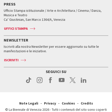
Edizioni passate
Biennale College Teatro
PRESS
Mostre Virtuali
FAQ
Edizioni passate
Accrediti
Workshop di critica teatrale
Ufficio Stampa istituzionale / Arte e Architettura / Cinema / Danza,
Fondi e Collezioni
Servizi al pubblico
Servizi al pubblico
Orari e sedi
Leone d’oro alla carriera
Musica e Teatro
Biennale College ASAC
Come raggiungerci
Orari e sedi
Come raggiungerci
Ca’ Giustinian, San Marco 1364/A, Venezia
Biglietti
Leone d’argento
Biennale Channel
Contatti
Biglietti
Contatti
Accrediti
Edizioni passate
UFFICI STAMPA
ASAC DATI
Press
Accrediti
Press
Servizi al pubblico
Storia
FAQ
NEWSLETTER
Come raggiungerci
Orari e sedi
Servizi al pubblico
Iscriviti alla nostra Newsletter per essere aggiornato su tutte le
Contatti
Biglietti
Orari e sedi
Come raggiungerci
manifestazioni e le iniziative.
Press
Servizi al pubblico
News
Contatti
ISCRIVITI
Come raggiungerci
Servizi al pubblico
Press
Contatti
Come raggiungerci
SEGUICI SU
Press
Contatti
Press
Note Legali
Privacy
Cookies
Credits
© La Biennale di Venezia 2026 - Tutti i contenuti del sito sono coperti