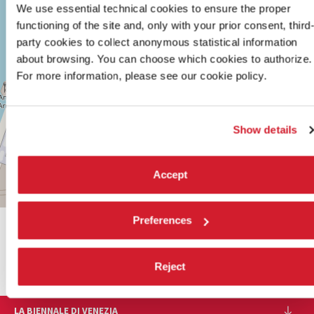
2169/F
We use essential technical cookies to ensure the proper
30122
functioning of the site and, only with your prior consent, third
VENEZIA
TEL.
party cookies to collect anonymous statistical information
0415218711
about browsing. You can choose which cookies to authorize.
info@labiennale.org
For more information, please see our cookie policy.
SCOPRI LA SEDE
Vedi
Show details
su
Google
Maps
Accept
Leaflet
| ©
OpenStreetMap
contributors
Preferences
CONDIVIDI SU
Reject
LA BIENNALE DI VENEZIA