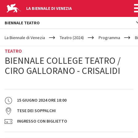
LA BIENNALE DI VENEZIA
BIENNALE TEATRO
YOUR
Salta al contenuto principale
ARE
La Biennale di Venezia
Teatro (2024)
Programma
B
HERE
TEATRO
BIENNALE COLLEGE TEATRO /
CIRO GALLORANO - CRISALIDI
15 GIUGNO 2024
ORE
18:00
TESE DEI SOPPALCHI
INGRESSO CON BIGLIETTO