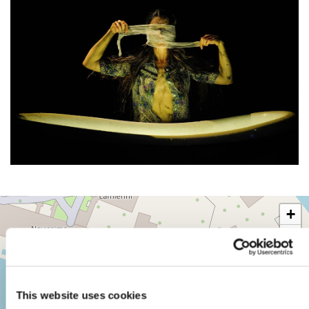
TESE
+
DEI
SOPPALCHI
−
SESTIERE
CASTELLO
CAMPO
DELLA
This website uses cookies
TANA,