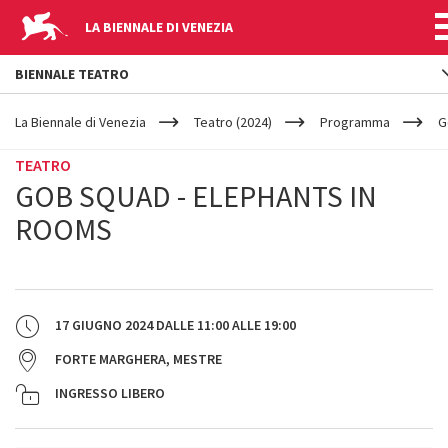
LA BIENNALE DI VENEZIA
BIENNALE TEATRO
YOUR
Salta al contenuto principale
ARE
La Biennale di Venezia
Teatro (2024)
Programma
G
HERE
TEATRO
GOB SQUAD - ELEPHANTS IN
ROOMS
17 GIUGNO 2024
DALLE
11:00
ALLE
19:00
FORTE MARGHERA, MESTRE
INGRESSO LIBERO